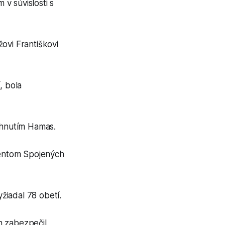
v súvislosti s
ovi Františkovi
, bola
a hnutím Hamas.
identom Spojených
yžiadal 78 obetí.
h zabezpečil