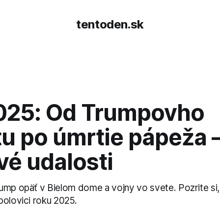
tentoden.sk
025: Od Trumpovho
u po úmrtie pápeža 
vé udalosti
ump opäť v Bielom dome a vojny vo svete. Pozrite si
polovici roku 2025.