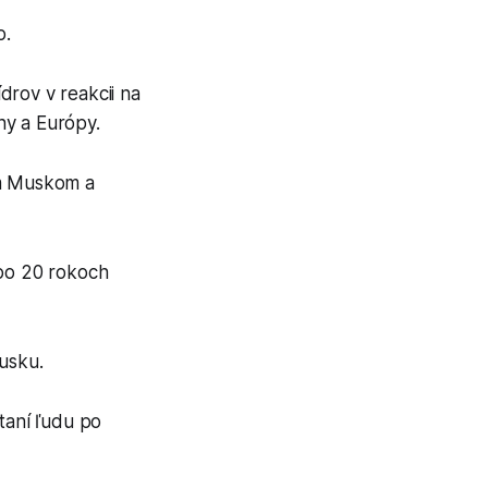
o.
drov v reakcii na
ny a Európy.
om Muskom a
po 20 rokoch
Rusku.
taní ľudu po