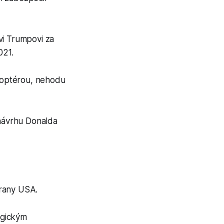
vi Trumpovi za
021.
ikoptérou, nehodu
 návrhu Donalda
trany USA.
elgickým