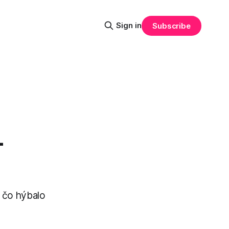
Sign in
Subscribe
–
, čo hýbalo