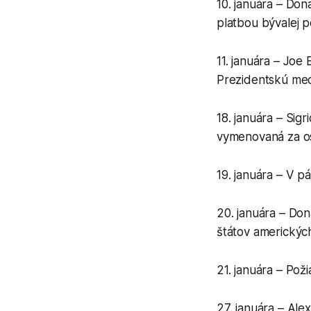
10. januára – Don
platbou bývalej p
11. januára – Joe
Prezidentskú med
18. januára – Sig
vymenovaná za os
19. januára – V p
20. januára – Don
štátov americkýc
21. januára – Poži
27. januára – Al