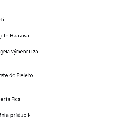
tí.
gitte Haasová.
Fogela výmenou za
rate do Bieleho
erta Fica.
nila prístup k