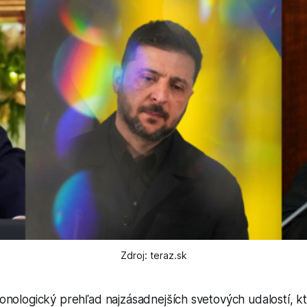
Zdroj: teraz.sk
nologický prehľad najzásadnejších svetových udalostí, kt