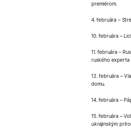
premiérom.
4. februára – Str
10. februára – Lic
11. februára – R
ruského experta 
12. februára – V
domu.
14. februára – Pá
15. februára – V
ukrajinským prír