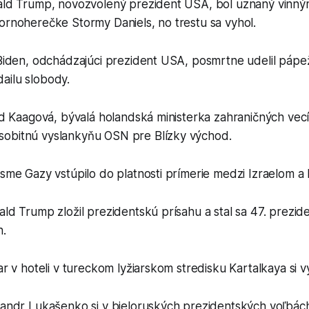
ald Trump, novozvolený prezident USA, bol uznaný vinným 
ornoherečke Stormy Daniels, no trestu sa vyhol.
 Biden, odchádzajúci prezident USA, posmrtne udelil pápež
ailu slobody.
rid Kaagová, bývalá holandská ministerka zahraničných vecí
obitnú vyslankyňu OSN pre Blízky východ.
ásme Gazy vstúpilo do platnosti prímerie medzi Izraelom 
ald Trump zložil prezidentskú prísahu a stal sa 47. prez
h.
ar v hoteli v tureckom lyžiarskom stredisku Kartalkaya si v
exandr Lukašenko si v bieloruských prezidentských voľbác