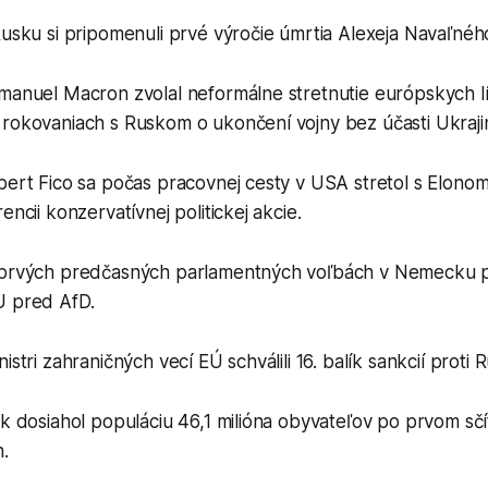
Rusku si pripomenuli prvé výročie úmrtia Alexeja Navaľnéh
manuel Macron zvolal neformálne stretnutie európskych lí
 rokovaniach s Ruskom o ukončení vojny bez účasti Ukraji
obert Fico sa počas pracovnej cesty v USA stretol s Elon
encii konzervatívnej politickej akcie.
V prvých predčasných parlamentných voľbách v Nemecku 
U pred AfD.
istri zahraničných vecí EÚ schválili 16. balík sankcií proti 
ak dosiahol populáciu 46,1 milióna obyvateľov po prvom sčí
.