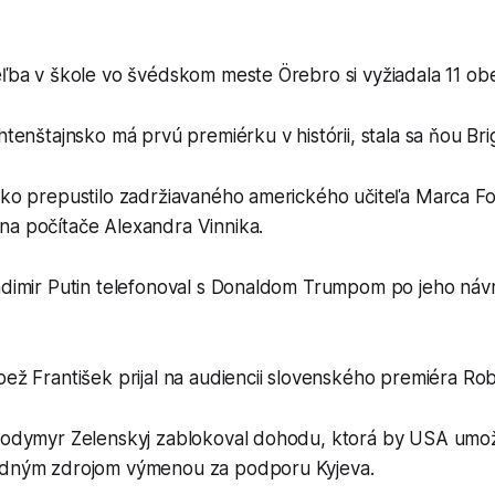
eľba v škole vo švédskom meste Örebro si vyžiadala 11 obe
htenštajnsko má prvú premiérku v histórii, stala sa ňou Bri
usko prepustilo zadržiavaného amerického učiteľa Marca 
na počítače Alexandra Vinnika.
ladimir Putin telefonoval s Donaldom Trumpom po jeho náv
pež František prijal na audiencii slovenského premiéra Rob
olodymyr Zelenskyj zablokoval dohodu, ktorá by USA umož
odným zdrojom výmenou za podporu Kyjeva.