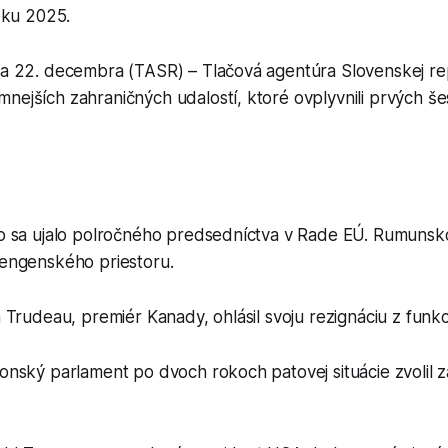
oku 2025.
va 22. decembra (TASR) – Tlačová agentúra Slovenskej rep
nejších zahraničných udalostí, ktoré ovplyvnili prvých š
sko sa ujalo polročného predsedníctva v Rade EÚ. Rumunsk
hengenského priestoru.
n Trudeau, premiér Kanady, ohlásil svoju rezignáciu z funkc
nonský parlament po dvoch rokoch patovej situácie zvolil 