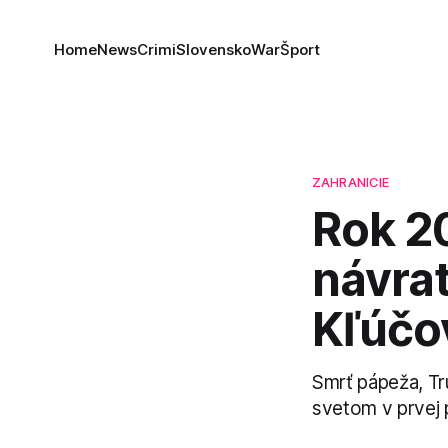
Home
News
Crimi
Slovensko
War
Šport
ZAHRANICIE
Rok 2
návrat
Kľúčo
Smrť pápeža, Tr
svetom v prvej 