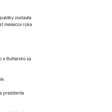
ubliky zostavila
esť mesiacov roka
o a Bulharsko sa
ie.
za prezidenta