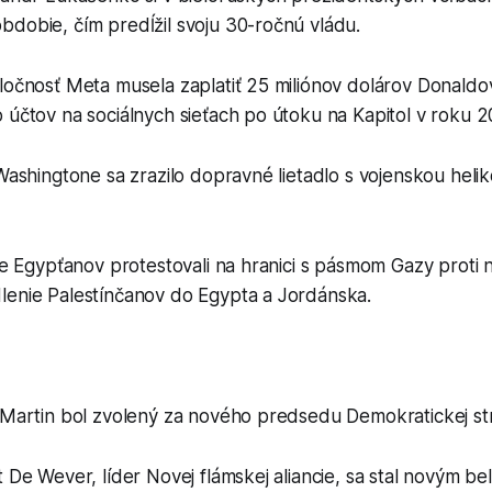
bdobie, čím predĺžil svoju 30-ročnú vládu.
ločnosť Meta musela zaplatiť 25 miliónov dolárov Donaldo
 účtov na sociálnych sieťach po útoku na Kapitol v roku 2
 Washingtone sa zrazilo dopravné lietadlo s vojenskou hel
íce Egypťanov protestovali na hranici s pásmom Gazy proti
lenie Palestínčanov do Egypta a Jordánska.
n Martin bol zvolený za nového predsedu Demokratickej s
t De Wever, líder Novej flámskej aliancie, sa stal novým b