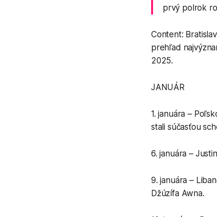
prvý polrok r
Content: Bratisla
prehľad najvýznam
2025.
JANUÁR
1. januára – Poľ
stali súčasťou sc
6. januára – Justi
9. januára – Liba
Džúzífa Awna.