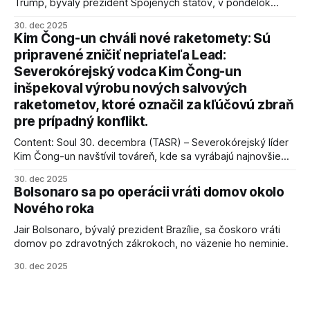
Trump, bývalý prezident Spojených štátov, v pondelok
vyhlásil, že odzbrojenie palestínskeho hnutia Hamas je
30. dec 2025
kľúčové pre úspešné dosiahnutie prímeria v Gaze. Agentúra
Kim Čong-un chváli nové raketomety: Sú
AFP informuje, že Trump vyjadril presvedčenie, že Izrael plní
pripravené zničiť nepriateľa Lead:
podmienky dohody o prí
Severokórejský vodca Kim Čong-un
inšpekoval výrobu nových salvových
raketometov, ktoré označil za kľúčovú zbraň
pre prípadný konflikt.
Content: Soul 30. decembra (TASR) – Severokórejský líder
Kim Čong-un navštívil továreň, kde sa vyrábajú najnovšie
salvové raketomety a nešetril chválou na ich deštrukčné
30. dec 2025
schopnosti. Informovali o tom štátne médiá KĽDR, na ktoré
Bolsonaro sa po operácii vráti domov okolo
sa odvoláva agentúra AFP.
Nového roka
Jair Bolsonaro, bývalý prezident Brazílie, sa čoskoro vráti
domov po zdravotných zákrokoch, no väzenie ho neminie.
30. dec 2025