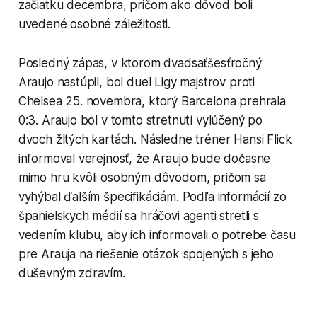
začiatku decembra, pričom ako dôvod boli
uvedené osobné záležitosti.
Posledný zápas, v ktorom dvadsaťšesťročný
Araujo nastúpil, bol duel Ligy majstrov proti
Chelsea 25. novembra, ktorý Barcelona prehrala
0:3. Araujo bol v tomto stretnutí vylúčený po
dvoch žltých kartách. Následne tréner Hansi Flick
informoval verejnosť, že Araujo bude dočasne
mimo hru kvôli osobným dôvodom, pričom sa
vyhýbal ďalším špecifikáciám. Podľa informácií zo
španielskych médií sa hráčovi agenti stretli s
vedením klubu, aby ich informovali o potrebe času
pre Arauja na riešenie otázok spojených s jeho
duševným zdravím.