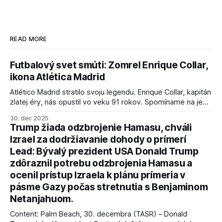
READ MORE
Futbalový svet smúti: Zomrel Enrique Collar,
ikona Atlética Madrid
Atlético Madrid stratilo svoju legendu. Enrique Collar, kapitán
zlatej éry, nás opustil vo veku 91 rokov. Spomíname na jeho
úspechy a odkaz.
30. dec 2025
Trump žiada odzbrojenie Hamasu, chváli
Izrael za dodržiavanie dohody o prímerí
Lead: Bývalý prezident USA Donald Trump
zdôraznil potrebu odzbrojenia Hamasu a
ocenil prístup Izraela k plánu prímeria v
pásme Gazy počas stretnutia s Benjaminom
Netanjahuom.
Content: Palm Beach, 30. decembra (TASR) – Donald