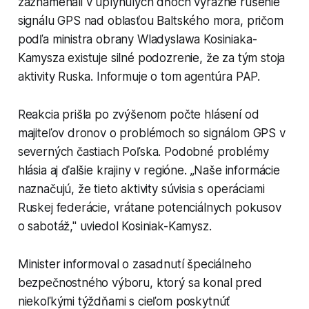
zaznamenali v uplynulých dňoch výrazné rušenie
signálu GPS nad oblasťou Baltského mora, pričom
podľa ministra obrany Wladyslawa Kosiniaka-
Kamysza existuje silné podozrenie, že za tým stoja
aktivity Ruska. Informuje o tom agentúra PAP.
Reakcia prišla po zvýšenom počte hlásení od
majiteľov dronov o problémoch so signálom GPS v
severných častiach Poľska. Podobné problémy
hlásia aj ďalšie krajiny v regióne. „Naše informácie
naznačujú, že tieto aktivity súvisia s operáciami
Ruskej federácie, vrátane potenciálnych pokusov
o sabotáž," uviedol Kosiniak-Kamysz.
Minister informoval o zasadnutí špeciálneho
bezpečnostného výboru, ktorý sa konal pred
niekoľkými týždňami s cieľom poskytnúť