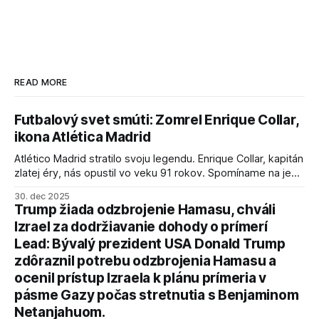
READ MORE
Futbalový svet smúti: Zomrel Enrique Collar,
ikona Atlética Madrid
Atlético Madrid stratilo svoju legendu. Enrique Collar, kapitán
zlatej éry, nás opustil vo veku 91 rokov. Spomíname na jeho
úspechy a odkaz.
30. dec 2025
Trump žiada odzbrojenie Hamasu, chváli
Izrael za dodržiavanie dohody o prímerí
Lead: Bývalý prezident USA Donald Trump
zdôraznil potrebu odzbrojenia Hamasu a
ocenil prístup Izraela k plánu prímeria v
pásme Gazy počas stretnutia s Benjaminom
Netanjahuom.