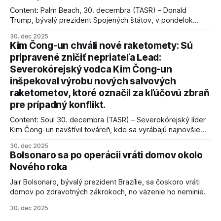
Content: Palm Beach, 30. decembra (TASR) – Donald
Trump, bývalý prezident Spojených štátov, v pondelok
vyhlásil, že odzbrojenie palestínskeho hnutia Hamas je
30. dec 2025
kľúčové pre úspešné dosiahnutie prímeria v Gaze. Agentúra
Kim Čong-un chváli nové raketomety: Sú
AFP informuje, že Trump vyjadril presvedčenie, že Izrael plní
pripravené zničiť nepriateľa Lead:
podmienky dohody o prí
Severokórejský vodca Kim Čong-un
inšpekoval výrobu nových salvových
raketometov, ktoré označil za kľúčovú zbraň
pre prípadný konflikt.
Content: Soul 30. decembra (TASR) – Severokórejský líder
Kim Čong-un navštívil továreň, kde sa vyrábajú najnovšie
salvové raketomety a nešetril chválou na ich deštrukčné
30. dec 2025
schopnosti. Informovali o tom štátne médiá KĽDR, na ktoré
Bolsonaro sa po operácii vráti domov okolo
sa odvoláva agentúra AFP.
Nového roka
Jair Bolsonaro, bývalý prezident Brazílie, sa čoskoro vráti
domov po zdravotných zákrokoch, no väzenie ho neminie.
30. dec 2025