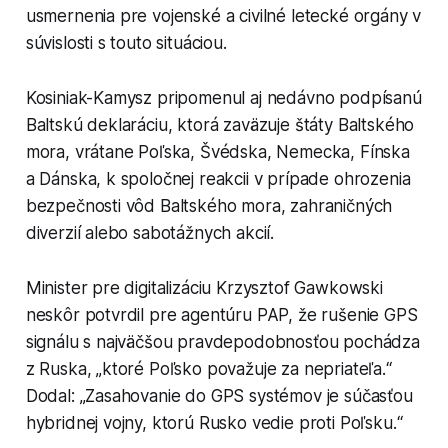
usmernenia pre vojenské a civilné letecké orgány v
súvislosti s touto situáciou.
Kosiniak-Kamysz pripomenul aj nedávno podpísanú
Baltskú deklaráciu, ktorá zaväzuje štáty Baltského
mora, vrátane Poľska, Švédska, Nemecka, Fínska
a Dánska, k spoločnej reakcii v prípade ohrozenia
bezpečnosti vôd Baltského mora, zahraničných
diverzií alebo sabotážnych akcií.
Minister pre digitalizáciu Krzysztof Gawkowski
neskôr potvrdil pre agentúru PAP, že rušenie GPS
signálu s najväčšou pravdepodobnosťou pochádza
z Ruska, „ktoré Poľsko považuje za nepriateľa.“
Dodal: „Zasahovanie do GPS systémov je súčasťou
hybridnej vojny, ktorú Rusko vedie proti Poľsku.“