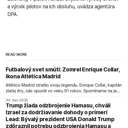
a výcvik pilotov na ich obsluhu, uvádza agentúra
DPA.
READ MORE
Futbalový svet smúti: Zomrel Enrique Collar,
ikona Atlética Madrid
Atlético Madrid stratilo svoju legendu. Enrique Collar, kapitán
zlatej éry, nás opustil vo veku 91 rokov. Spomíname na jeho
úspechy a odkaz.
30. dec 2025
Trump žiada odzbrojenie Hamasu, chváli
Izrael za dodržiavanie dohody o prímerí
Lead: Bývalý prezident USA Donald Trump
zdôraznil potrebu odzbrojenia Hamasu a