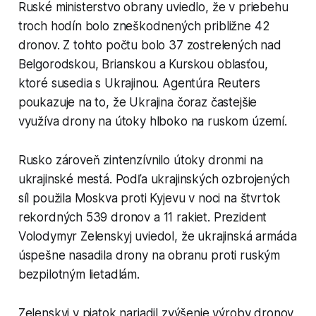
Ruské ministerstvo obrany uviedlo, že v priebehu
troch hodín bolo zneškodnených približne 42
dronov. Z tohto počtu bolo 37 zostrelených nad
Belgorodskou, Brianskou a Kurskou oblasťou,
ktoré susedia s Ukrajinou. Agentúra Reuters
poukazuje na to, že Ukrajina čoraz častejšie
využíva drony na útoky hlboko na ruskom území.
Rusko zároveň zintenzívnilo útoky dronmi na
ukrajinské mestá. Podľa ukrajinských ozbrojených
síl použila Moskva proti Kyjevu v noci na štvrtok
rekordných 539 dronov a 11 rakiet. Prezident
Volodymyr Zelenskyj uviedol, že ukrajinská armáda
úspešne nasadila drony na obranu proti ruským
bezpilotným lietadlám.
Zelenskyj v piatok nariadil zvýšenie výroby dronov