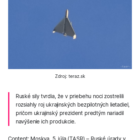
Zdroj: teraz.sk
Ruské sily tvrdia, že v priebehu noci zostrelili
rozsiahly roj ukrajinských bezpilotných lietadiel,
pričom ukrajinský prezident predtým nariadil
navýšenie ich produkcie.
Content: Moskva, 5. júla (TASR) – Ruské úrady v