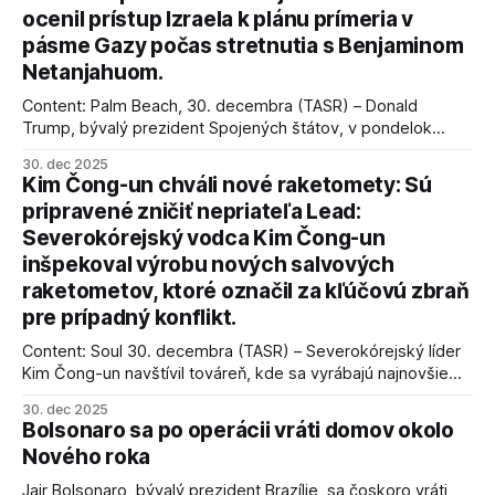
ocenil prístup Izraela k plánu prímeria v
pásme Gazy počas stretnutia s Benjaminom
Netanjahuom.
Content: Palm Beach, 30. decembra (TASR) – Donald
Trump, bývalý prezident Spojených štátov, v pondelok
vyhlásil, že odzbrojenie palestínskeho hnutia Hamas je
30. dec 2025
kľúčové pre úspešné dosiahnutie prímeria v Gaze. Agentúra
Kim Čong-un chváli nové raketomety: Sú
AFP informuje, že Trump vyjadril presvedčenie, že Izrael plní
pripravené zničiť nepriateľa Lead:
podmienky dohody o prí
Severokórejský vodca Kim Čong-un
inšpekoval výrobu nových salvových
raketometov, ktoré označil za kľúčovú zbraň
pre prípadný konflikt.
Content: Soul 30. decembra (TASR) – Severokórejský líder
Kim Čong-un navštívil továreň, kde sa vyrábajú najnovšie
salvové raketomety a nešetril chválou na ich deštrukčné
30. dec 2025
schopnosti. Informovali o tom štátne médiá KĽDR, na ktoré
Bolsonaro sa po operácii vráti domov okolo
sa odvoláva agentúra AFP.
Nového roka
Jair Bolsonaro, bývalý prezident Brazílie, sa čoskoro vráti