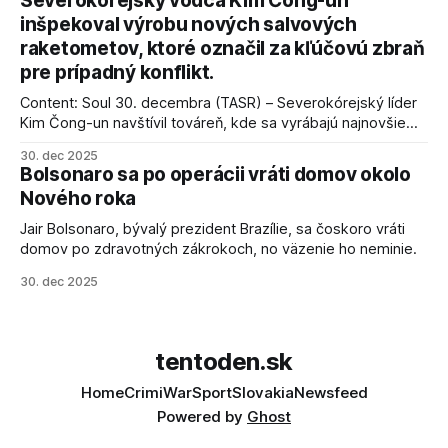
Severokórejský vodca Kim Čong-un
inšpekoval výrobu nových salvových
raketometov, ktoré označil za kľúčovú zbraň
pre prípadný konflikt.
Content: Soul 30. decembra (TASR) – Severokórejský líder
Kim Čong-un navštívil továreň, kde sa vyrábajú najnovšie
salvové raketomety a nešetril chválou na ich deštrukčné
30. dec 2025
schopnosti. Informovali o tom štátne médiá KĽDR, na ktoré
Bolsonaro sa po operácii vráti domov okolo
sa odvoláva agentúra AFP.
Nového roka
Jair Bolsonaro, bývalý prezident Brazílie, sa čoskoro vráti
domov po zdravotných zákrokoch, no väzenie ho neminie.
30. dec 2025
tentoden.sk
Home
Crimi
War
Sport
Slovakia
Newsfeed
Powered by
Ghost