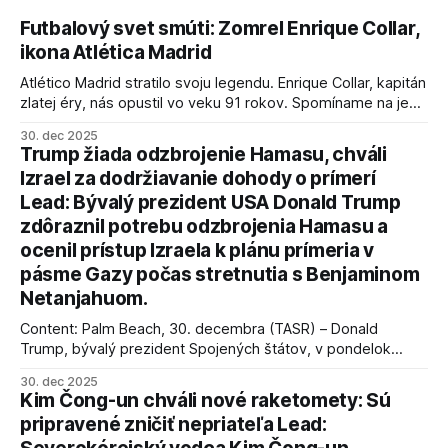
Futbalový svet smúti: Zomrel Enrique Collar,
ikona Atlética Madrid
Atlético Madrid stratilo svoju legendu. Enrique Collar, kapitán
zlatej éry, nás opustil vo veku 91 rokov. Spomíname na jeho
úspechy a odkaz.
30. dec 2025
Trump žiada odzbrojenie Hamasu, chváli
Izrael za dodržiavanie dohody o prímerí
Lead: Bývalý prezident USA Donald Trump
zdôraznil potrebu odzbrojenia Hamasu a
ocenil prístup Izraela k plánu prímeria v
pásme Gazy počas stretnutia s Benjaminom
Netanjahuom.
Content: Palm Beach, 30. decembra (TASR) – Donald
Trump, bývalý prezident Spojených štátov, v pondelok
vyhlásil, že odzbrojenie palestínskeho hnutia Hamas je
30. dec 2025
kľúčové pre úspešné dosiahnutie prímeria v Gaze. Agentúra
Kim Čong-un chváli nové raketomety: Sú
AFP informuje, že Trump vyjadril presvedčenie, že Izrael plní
pripravené zničiť nepriateľa Lead:
podmienky dohody o prí