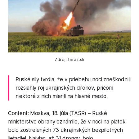
Zdroj: teraz.sk
Ruské sily tvrdia, že v priebehu noci zneškodnili
rozsiahly roj ukrajinských dronov, pričom
niektoré z nich mierili na hlavné mesto.
Content: Moskva, 18. júla (TASR) – Ruské
ministerstvo obrany oznámilo, že v noci na piatok
bolo zostrelených 73 ukrajinských bezpilotných
lietadiel. Najviac, až 31 dronov, bolo