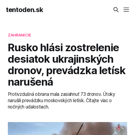
tentoden.sk
ZAHRANICIE
Rusko hlási zostrelenie
desiatok ukrajinských
dronov, prevádzka letísk
narušená
Protivzdušná obrana mala zasiahnuť 73 dronov. Útoky
narušili prevádzku moskovských letísk. Čítajte viac o
nočných udalostiach.