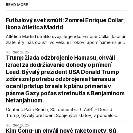
READ MORE
Futbalový svet smúti: Zomrel Enrique Collar,
ikona Atlética Madrid
Atlético Madrid stratilo svoju legendu. Enrique Collar, kapitán
zlatej éry, nás opustil vo veku 91 rokov. Spomíname na jeho
úspechy a odkaz.
30. dec 2025
Trump žiada odzbrojenie Hamasu, chváli
Izrael za dodržiavanie dohody o prímerí
Lead: Bývalý prezident USA Donald Trump
zdôraznil potrebu odzbrojenia Hamasu a
ocenil prístup Izraela k plánu prímeria v
pásme Gazy počas stretnutia s Benjaminom
Netanjahuom.
Content: Palm Beach, 30. decembra (TASR) – Donald
Trump, bývalý prezident Spojených štátov, v pondelok
vyhlásil, že odzbrojenie palestínskeho hnutia Hamas je
30. dec 2025
kľúčové pre úspešné dosiahnutie prímeria v Gaze. Agentúra
Kim Čong-un chváli nové raketomety: Sú