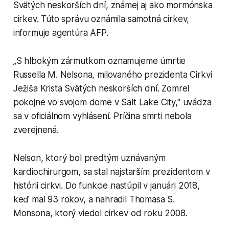
Svätých neskorších dní, známej aj ako mormónska
cirkev. Túto správu oznámila samotná cirkev,
informuje agentúra AFP.
„S hlbokým zármutkom oznamujeme úmrtie
Russella M. Nelsona, milovaného prezidenta Cirkvi
Ježiša Krista Svätých neskorších dní. Zomrel
pokojne vo svojom dome v Salt Lake City," uvádza
sa v oficiálnom vyhlásení. Príčina smrti nebola
zverejnená.
Nelson, ktorý bol predtým uznávaným
kardiochirurgom, sa stal najstarším prezidentom v
histórii cirkvi. Do funkcie nastúpil v januári 2018,
keď mal 93 rokov, a nahradil Thomasa S.
Monsona, ktorý viedol cirkev od roku 2008.