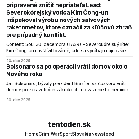
AFP informuje, že Trump vyjadril presvedčenie, že Izrael plní
pripravené zničiť nepriateľa Lead:
podmienky dohody o prí
Severokórejský vodca Kim Čong-un
inšpekoval výrobu nových salvových
raketometov, ktoré označil za kľúčovú zbraň
pre prípadný konflikt.
Content: Soul 30. decembra (TASR) – Severokórejský líder
Kim Čong-un navštívil továreň, kde sa vyrábajú najnovšie
salvové raketomety a nešetril chválou na ich deštrukčné
30. dec 2025
schopnosti. Informovali o tom štátne médiá KĽDR, na ktoré
Bolsonaro sa po operácii vráti domov okolo
sa odvoláva agentúra AFP.
Nového roka
Jair Bolsonaro, bývalý prezident Brazílie, sa čoskoro vráti
domov po zdravotných zákrokoch, no väzenie ho neminie.
30. dec 2025
tentoden.sk
Home
Crimi
War
Sport
Slovakia
Newsfeed