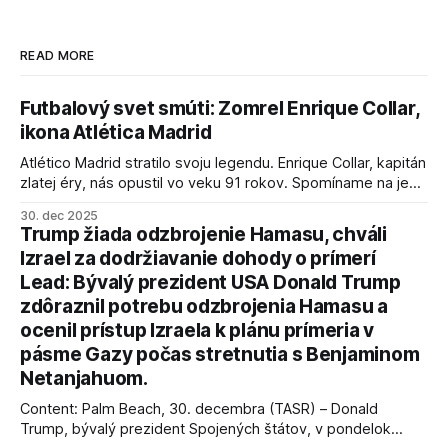
READ MORE
Futbalový svet smúti: Zomrel Enrique Collar,
ikona Atlética Madrid
Atlético Madrid stratilo svoju legendu. Enrique Collar, kapitán
zlatej éry, nás opustil vo veku 91 rokov. Spomíname na jeho
úspechy a odkaz.
30. dec 2025
Trump žiada odzbrojenie Hamasu, chváli
Izrael za dodržiavanie dohody o prímerí
Lead: Bývalý prezident USA Donald Trump
zdôraznil potrebu odzbrojenia Hamasu a
ocenil prístup Izraela k plánu prímeria v
pásme Gazy počas stretnutia s Benjaminom
Netanjahuom.
Content: Palm Beach, 30. decembra (TASR) – Donald
Trump, bývalý prezident Spojených štátov, v pondelok