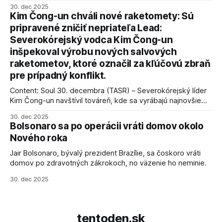
vyhlásil, že odzbrojenie palestínskeho hnutia Hamas je
30. dec 2025
kľúčové pre úspešné dosiahnutie prímeria v Gaze. Agentúra
Kim Čong-un chváli nové raketomety: Sú
AFP informuje, že Trump vyjadril presvedčenie, že Izrael plní
pripravené zničiť nepriateľa Lead:
podmienky dohody o prí
Severokórejský vodca Kim Čong-un
inšpekoval výrobu nových salvových
raketometov, ktoré označil za kľúčovú zbraň
pre prípadný konflikt.
Content: Soul 30. decembra (TASR) – Severokórejský líder
Kim Čong-un navštívil továreň, kde sa vyrábajú najnovšie
salvové raketomety a nešetril chválou na ich deštrukčné
30. dec 2025
schopnosti. Informovali o tom štátne médiá KĽDR, na ktoré
Bolsonaro sa po operácii vráti domov okolo
sa odvoláva agentúra AFP.
Nového roka
Jair Bolsonaro, bývalý prezident Brazílie, sa čoskoro vráti
domov po zdravotných zákrokoch, no väzenie ho neminie.
30. dec 2025
tentoden.sk