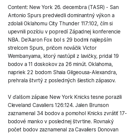
Content: New York 26. decembra (TASR) - San
Antonio Spurs predviedli dominantný výkon a
zdolali Oklahomu City Thunder 117:102, čím si
upevnili pozíciu v popredí Západnej konferencie
NBA. De'Aaron Fox bol s 29 bodmi najlepším
strelcom Spurs, pričom nováčik Victor
Wembanyama, ktorý nastúpil z lavičky, pridal 19
bodov a 11 doskokov za 26 minút. Oklahoma,
napriek 22 bodom Shaia Gilgeousa-Alexandra,
prehrala štvrtý z posledných šiestich zápasov.
V ďalšom zápase New York Knicks tesne porazili
Cleveland Cavaliers 126:124. Jalen Brunson
zaznamenal 34 bodov a pomohol Knicks zvrátiť 17-
bodové manko v poslednej štvrtine. Rovnaký
počet bodov zaznamenal za Cavaliers Donovan