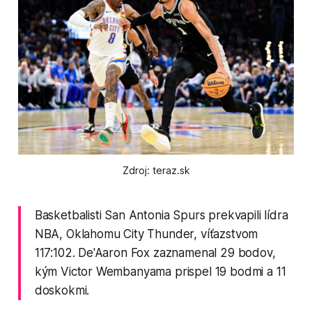
Zdroj: teraz.sk
Basketbalisti San Antonia Spurs prekvapili lídra
NBA, Oklahomu City Thunder, víťazstvom
117:102. De'Aaron Fox zaznamenal 29 bodov,
kým Victor Wembanyama prispel 19 bodmi a 11
doskokmi.