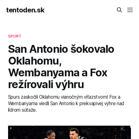
tentoden.sk
SPORT
San Antonio šokovalo
Oklahomu,
Wembanyama a Fox
režírovali výhru
Spurs zaskočili Oklahomu vianočným víťazstvom! Fox a
Wembanyama viedli San Antonio k prekvapivej výhre nad
lídrom súťaže.