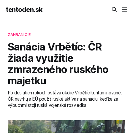
tentoden.sk
ZAHRANICIE
Sanácia Vrbětíc: ČR
žiada využitie
zmrazeného ruského
majetku
Po desiatich rokoch ostáva okolie Vrbětíc kontaminované.
ČR navrhuje EÚ použiť ruské aktíva na sanáciu, keďže za
výbuchmi stojí ruská vojenská rozviedka.