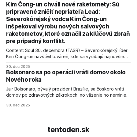
kľúčové pre úspešné dosiahnutie prímeria v Gaze. Agentúra
Kim Čong-un chváli nové raketomety: Sú
AFP informuje, že Trump vyjadril presvedčenie, že Izrael plní
pripravené zničiť nepriateľa Lead:
podmienky dohody o prí
Severokórejský vodca Kim Čong-un
inšpekoval výrobu nových salvových
raketometov, ktoré označil za kľúčovú zbraň
pre prípadný konflikt.
Content: Soul 30. decembra (TASR) – Severokórejský líder
Kim Čong-un navštívil továreň, kde sa vyrábajú najnovšie
salvové raketomety a nešetril chválou na ich deštrukčné
30. dec 2025
schopnosti. Informovali o tom štátne médiá KĽDR, na ktoré
Bolsonaro sa po operácii vráti domov okolo
sa odvoláva agentúra AFP.
Nového roka
Jair Bolsonaro, bývalý prezident Brazílie, sa čoskoro vráti
domov po zdravotných zákrokoch, no väzenie ho neminie.
30. dec 2025
tentoden.sk