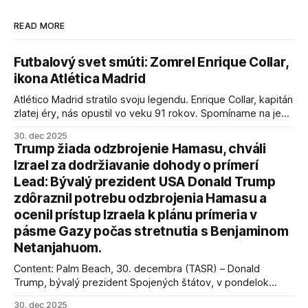
READ MORE
Futbalový svet smúti: Zomrel Enrique Collar,
ikona Atlética Madrid
Atlético Madrid stratilo svoju legendu. Enrique Collar, kapitán
zlatej éry, nás opustil vo veku 91 rokov. Spomíname na jeho
úspechy a odkaz.
30. dec 2025
Trump žiada odzbrojenie Hamasu, chváli
Izrael za dodržiavanie dohody o prímerí
Lead: Bývalý prezident USA Donald Trump
zdôraznil potrebu odzbrojenia Hamasu a
ocenil prístup Izraela k plánu prímeria v
pásme Gazy počas stretnutia s Benjaminom
Netanjahuom.
Content: Palm Beach, 30. decembra (TASR) – Donald
Trump, bývalý prezident Spojených štátov, v pondelok
vyhlásil, že odzbrojenie palestínskeho hnutia Hamas je
30. dec 2025