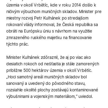
územia v okolí Vrbětíc, kde v roku 2014 došlo k
ničivým výbuchom muničných skladov. Minister pre
miestny rozvoj Petr Kulhánek po stredajšom
rokovaní vlády informoval, že Česká republika sa
obráti na Európsku úniu s návrhom na využitie
zmrazeného ruského majetku na financovanie
týchto prác.
Minister Kulhánek zdôraznil, že aj po viac ako
desiatich rokoch od nešťastia je stále zamorených
približne 500 hektárov územia v okolí Vrbětíc.
„Hoci samotný areál muničných skladov bol
sanovaný a uvedený do pôvodného stavu,
rozsiahle okolité plochy zostávajú kontaminované
výbušninami a vojenským materiálom,“ uviedol.