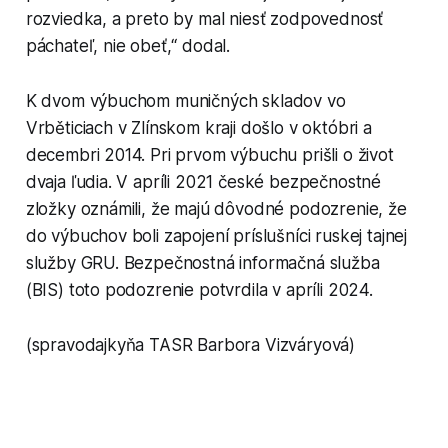
rozviedka, a preto by mal niesť zodpovednosť
páchateľ, nie obeť,“ dodal.
K dvom výbuchom muničných skladov vo
Vrběticiach v Zlínskom kraji došlo v októbri a
decembri 2014. Pri prvom výbuchu prišli o život
dvaja ľudia. V apríli 2021 české bezpečnostné
zložky oznámili, že majú dôvodné podozrenie, že
do výbuchov boli zapojení príslušníci ruskej tajnej
služby GRU. Bezpečnostná informačná služba
(BIS) toto podozrenie potvrdila v apríli 2024.
(spravodajkyňa TASR Barbora Vizváryová)