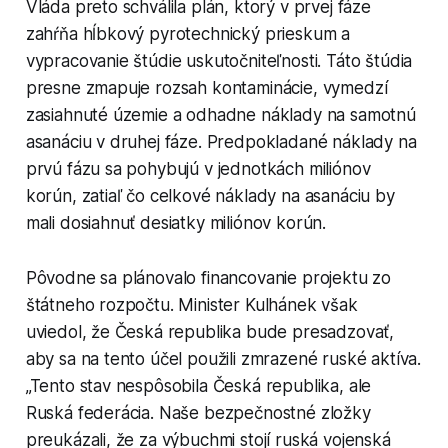
Vláda preto schválila plán, ktorý v prvej fáze
zahŕňa hĺbkový pyrotechnický prieskum a
vypracovanie štúdie uskutočniteľnosti. Táto štúdia
presne zmapuje rozsah kontaminácie, vymedzí
zasiahnuté územie a odhadne náklady na samotnú
asanáciu v druhej fáze. Predpokladané náklady na
prvú fázu sa pohybujú v jednotkách miliónov
korún, zatiaľ čo celkové náklady na asanáciu by
mali dosiahnuť desiatky miliónov korún.
Pôvodne sa plánovalo financovanie projektu zo
štátneho rozpočtu. Minister Kulhánek však
uviedol, že Česká republika bude presadzovať,
aby sa na tento účel použili zmrazené ruské aktíva.
„Tento stav nespôsobila Česká republika, ale
Ruská federácia. Naše bezpečnostné zložky
preukázali, že za výbuchmi stojí ruská vojenská