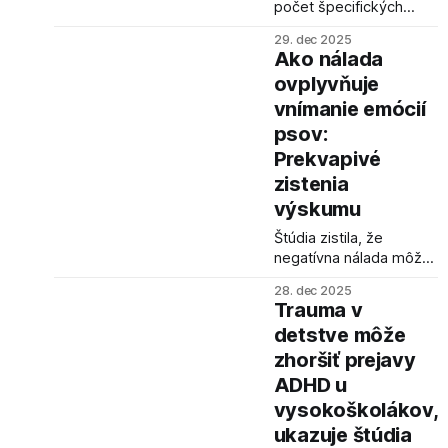
počet špecifických
receptorov pre
29. dec 2025
glutamát, hlavný
Ako nálada
excitačný
ovplyvňuje
neurotransmiter, v
vnímanie emócií
mozgoch ľudí s
autizmom. Táto
psov:
odlišnosť by mohla
Prekvapivé
vysvetľovať niektoré z
zistenia
charakteristických čŕt
výskumu
autizmu.
Štúdia zistila, že
negatívna nálada môže
viesť k vnímaniu psov
28. dec 2025
ako šťastnejších, a
Trauma v
naopak, pozitívna
detstve môže
nálada môže
zhoršiť prejavy
spôsobovať, že psy
vnímame ako menej
ADHD u
radostné.
vysokoškolákov,
ukazuje štúdia