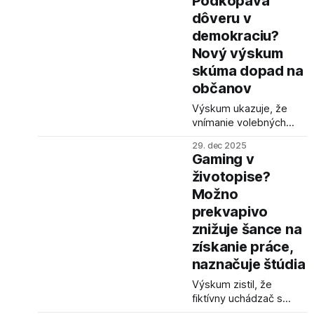
Podkopáva
tieto nedostatky
dôveru v
gestami.
demokraciu?
Nový výskum
skúma dopad na
občanov
Výskum ukazuje, že
vnímanie volebných
manipulácií negatívne
29. dec 2025
ovplyvňuje dôveru
Gaming v
občanov v politický
životopise?
systém. Nezávislé
Možno
komisie pre úpravu
obvodov by mohli byť
prekvapivo
riešením pre obnovenie
znižuje šance na
dôvery v spravodlivý
získanie práce,
proces.
naznačuje štúdia
Výskum zistil, že
fiktívny uchádzač s
uvedeným gamingom