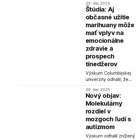
29. dec 2025
bol hodnotený nižšie v
Štúdia: Aj
porovnaní s
občasné užitie
uchádzačom s
marihuany môže
volejbalom.
mať vplyv na
emocionálne
zdravie a
prospech
tínedžerov
Výskum Columbijskej
univerzity odhalil, že
akékoľvek užívanie
29. dec 2025
marihuany u tínedžerov
Nový objav:
môže viesť k
Molekulárny
problémom v škole a
rozdiel v
emocionálnemu stresu.
Čím častejšie ju užívajú,
mozgoch ľudí s
tým je riziko vyššie.
autizmom
Výskum odhalil znížený