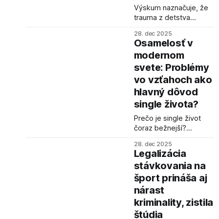
Výskum naznačuje, že
trauma z detstva
narúša schopnosť
28. dec 2025
regulovať emócie a mať
Osamelosť v
sebasúcit, čo vedie k
modernom
zhoršeniu prejavov
svete: Problémy
ADHD. Psychologické
intervencie zamerané
vo vzťahoch ako
na sebalásku môžu byť
hlavný dôvod
nápomocné.
single života?
Prečo je single život
čoraz bežnejší?
Výskum odhaľuje, že
28. dec 2025
problém nemusí byť len
Legalizácia
v hľadaní partnera, ale
stávkovania na
aj v schopnosti udržať
šport prináša aj
si vzťah.
nárast
kriminality, zistila
štúdia