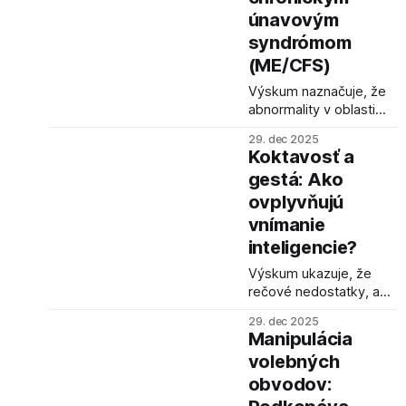
únavovým
syndrómom
(ME/CFS)
Výskum naznačuje, že
abnormality v oblasti
mozgového kmeňa by
29. dec 2025
mohli byť spojené s
Koktavosť a
ME/CFS, no vyžaduje si
gestá: Ako
ďalšie skúmanie, aby sa
ovplyvňujú
potvrdili tieto zistenia a
preskúmali potenciálne
vnímanie
terapeutické prístupy.
inteligencie?
Výskum ukazuje, že
rečové nedostatky, ako
sú koktanie alebo
29. dec 2025
používanie výplňových
Manipulácia
slov, negatívne
volebných
ovplyvňujú, ako nás
obvodov:
ostatní vnímajú, a to aj
napriek snahe zakryť