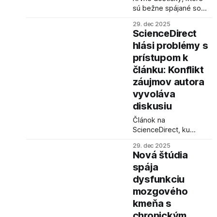
sú bežne spájané so
zrážaním krvi, sú
29. dec 2025
nevyhnutné pre nábor
ScienceDirect
neutrofilov počas
hlási problémy s
zápalových procesov
prístupom k
vyvolaných protilátkami.
Blokovanie interakcií
článku: Konflikt
krvných doštičiek s
záujmov autora
neutrofilmi by mohlo
vyvoláva
zmierniť autoimunitné
diskusiu
ochorenia.
Článok na
ScienceDirect, ku
ktorému sa používatelia
29. dec 2025
snažia dostať, vyvoláva
Nová štúdia
kontroverzie
spája
prepojením autora na
dysfunkciu
spoločnosti vyvíjajúce
lieky na autizmus.
mozgového
kmeňa s
chronickým