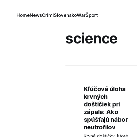
Home
News
Crimi
Slovensko
War
Šport
science
Kľúčová úloha
krvných
doštičiek pri
zápale: Ako
spúšťajú nábor
neutrofilov
Krvné doštičky, ktoré