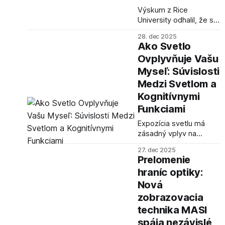
Výskum z Rice
University odhalil, že s
legalizáciou
28. dec 2025
stávkovania na šport
Ako Svetlo
stúpa aj kriminalita,
Ovplyvňuje Vašu
najmä počas domácich
Myseľ: Súvislosti
zápasov a nečakaných
výsledkov.
Medzi Svetlom a
Kognitívnymi
Funkciami
Expozícia svetlu má
zásadný vplyv na
kognitívne funkcie,
27. dec 2025
vrátane pamäti,
Prelomenie
pozornosti a bdelosti.
hraníc optiky:
Nové štúdie podrobne
Nová
skúmajú, ako rôzne
typy svetla a ich
zobrazovacia
načasovanie ovplyvňujú
technika MASI
náš mozog a kognitívne
spája nezávislé
schopnosti v