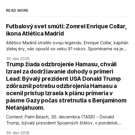
READ MORE
Futbalový svet smúti: Zomrel Enrique Collar,
ikona Atlética Madrid
Atlético Madrid stratilo svoju legendu. Enrique Collar, kapitán
zlatej éry, nás opustil vo veku 91 rokov. Spomíname na jeho
úspechy a odkaz.
30. dec 2025
Trump žiada odzbrojenie Hamasu, chváli
Izrael za dodržiavanie dohody o prímerí
Lead: Bývalý prezident USA Donald Trump
zdôraznil potrebu odzbrojenia Hamasu a
ocenil prístup Izraela k plánu prímeria v
pásme Gazy počas stretnutia s Benjaminom
Netanjahuom.
Content: Palm Beach, 30. decembra (TASR) – Donald
Trump, bývalý prezident Spojených štátov, v pondelok
vyhlásil, že odzbrojenie palestínskeho hnutia Hamas je
30. dec 2025