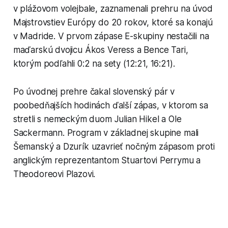
v plážovom volejbale, zaznamenali prehru na úvod
Majstrovstiev Európy do 20 rokov, ktoré sa konajú
v Madride. V prvom zápase E-skupiny nestačili na
maďarskú dvojicu Ákos Veress a Bence Tari,
ktorým podľahli 0:2 na sety (12:21, 16:21).
Po úvodnej prehre čakal slovenský pár v
poobedňajších hodinách ďalší zápas, v ktorom sa
stretli s nemeckým duom Julian Hikel a Ole
Sackermann. Program v základnej skupine mali
Šemanský a Dzurík uzavrieť nočným zápasom proti
anglickým reprezentantom Stuartovi Perrymu a
Theodoreovi Plazovi.