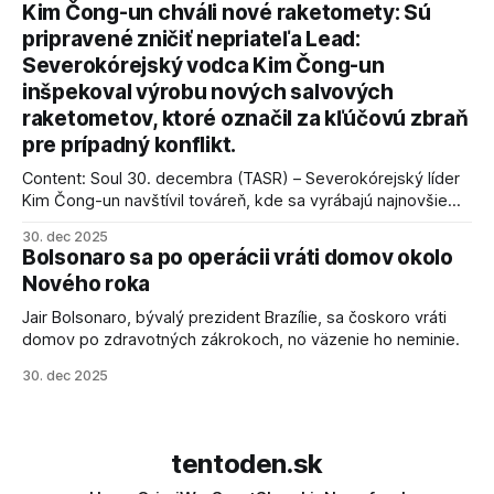
kľúčové pre úspešné dosiahnutie prímeria v Gaze. Agentúra
Kim Čong-un chváli nové raketomety: Sú
AFP informuje, že Trump vyjadril presvedčenie, že Izrael plní
pripravené zničiť nepriateľa Lead:
podmienky dohody o prí
Severokórejský vodca Kim Čong-un
inšpekoval výrobu nových salvových
raketometov, ktoré označil za kľúčovú zbraň
pre prípadný konflikt.
Content: Soul 30. decembra (TASR) – Severokórejský líder
Kim Čong-un navštívil továreň, kde sa vyrábajú najnovšie
salvové raketomety a nešetril chválou na ich deštrukčné
30. dec 2025
schopnosti. Informovali o tom štátne médiá KĽDR, na ktoré
Bolsonaro sa po operácii vráti domov okolo
sa odvoláva agentúra AFP.
Nového roka
Jair Bolsonaro, bývalý prezident Brazílie, sa čoskoro vráti
domov po zdravotných zákrokoch, no väzenie ho neminie.
30. dec 2025
tentoden.sk