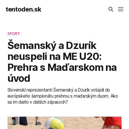
tentoden.sk
SPORT
Šemanský a Dzurík
neuspeli na ME U20:
Prehra s Maďarskom na
úvod
Slovenskí reprezentanti Šemanský a Dzurík vstúpili do
európskeho šampionátu prehrou s maďarským duom. Ako
sa im darilo v ďalších zápasoch?