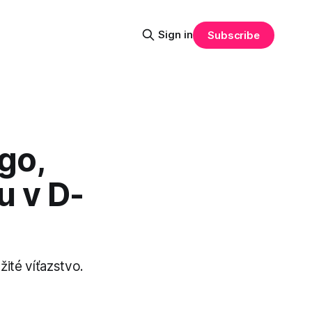
Sign in
Subscribe
go,
u v D-
žité víťazstvo.