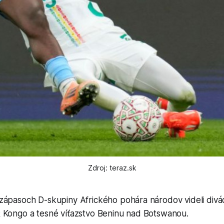
Zdroj: teraz.sk
zápasoch D-skupiny Afrického pohára národov videli divá
 Kongo a tesné víťazstvo Beninu nad Botswanou.