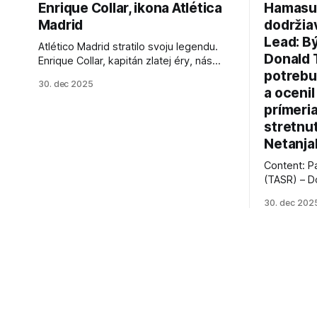
Enrique Collar, ikona Atlética
Hamasu, 
Madrid
dodržia
Lead: B
Atlético Madrid stratilo svoju legendu.
Donald 
Enrique Collar, kapitán zlatej éry, nás
potrebu
opustil vo veku 91 rokov. Spomíname na
30. dec 2025
jeho úspechy a odkaz.
a ocenil
prímeri
stretnu
Netanja
Content: P
(TASR) – D
prezident 
30. dec 202
vyhlásil, 
hnutia Ham
dosiahnuti
AFP informu
presvedčen
dohody o p