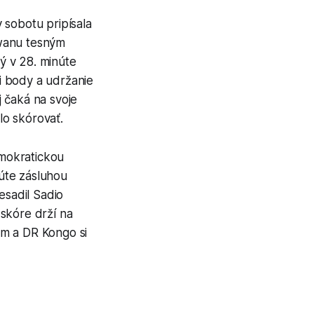
 sobotu pripísala
swanu tesným
ý v 28. minúte
ri body a udržanie
 čaká na svoje
lo skórovať.
mokratickou
núte zásluhou
sadil Sadio
skóre drží na
om a DR Kongo si