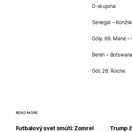
D-skupina:
Senegal – Konžská
Góly: 69. Mané –
Benin – Botswana 
Gól: 28. Roche
READ MORE
Futbalový svet smúti: Zomrel
Trump ž