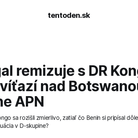
tentoden.sk
al remizuje s DR Kon
 víťazí nad Botswano
ne APN
o sa rozišli zmierlivo, zatiaľ čo Benin si pripísal dôle
tuácia v D-skupine?