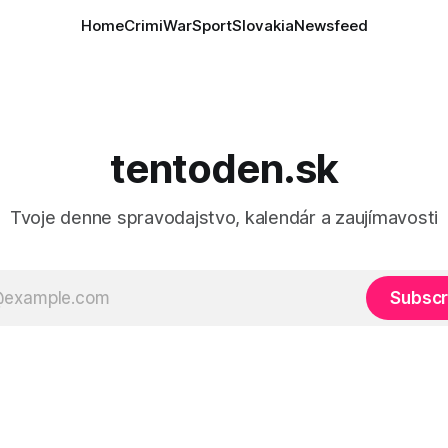
Home
Crimi
War
Sport
Slovakia
Newsfeed
tentoden.sk
Tvoje denne spravodajstvo, kalendár a zaujímavosti
Subscr