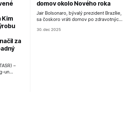
avené
domov okolo Nového roka
Jair Bolsonaro, bývalý prezident Brazílie,
a Kim
sa čoskoro vráti domov po zdravotných
ýrobu
zákrokoch, no väzenie ho neminie.
30. dec 2025
načil za
padný
TASR) –
ng-un
bajú
a nešetril
opnosti.
iá KĽDR, na
FP.