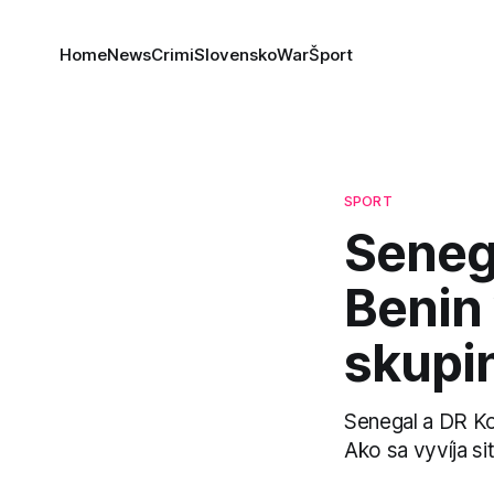
Home
News
Crimi
Slovensko
War
Šport
SPORT
Seneg
Benin
skupi
Senegal a DR Kong
Ako sa vyvíja si