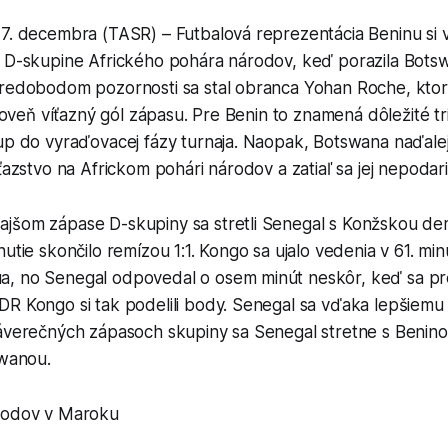
7. decembra (TASR) – Futbalová reprezentácia Beninu si v
v D-skupine Afrického pohára národov, keď porazila Bot
tredobodom pozornosti sa stal obranca Yohan Roche, ktor
zároveň víťazný gól zápasu. Pre Benin to znamená dôležité t
up do vyraďovacej fázy turnaja. Naopak, Botswana naďalej
íťazstvo na Africkom pohári národov a zatiaľ sa jej nepodari
jšom zápase D-skupiny sa stretli Senegal s Konžskou de
nutie skončilo remízou 1:1. Kongo sa ujalo vedenia v 61. mi
, no Senegal odpovedal o osem minút neskôr, keď sa pre
R Kongo si tak podelili body. Senegal sa vďaka lepšiemu 
záverečných zápasoch skupiny sa Senegal stretne s Benin
swanou.
rodov v Maroku