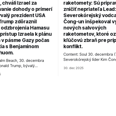
chváli Izrael za
raketomety: Sú pripr
vanie dohody o prímerí
zničiť nepriateľa Lead:
ývalý prezident USA
Severokórejský vodc
Trump zdôraznil
Čong-un inšpekoval v
 odzbrojenia Hamasu
nových salvových
 prístup Izraela k plánu
raketometov, ktoré oz
a v pásme Gazy počas
kľúčovú zbraň pre prí
tia s Benjaminom
konflikt.
huom.
Content: Soul 30. decembra (
Severokórejský líder Kim Čo
alm Beach, 30. decembra
navštívil továreň, kde sa vyrá
onald Trump, bývalý
30. dec 2025
najnovšie salvové raketomety 
Spojených štátov, v pondelok
5
chválou na ich deštrukčné sch
že odzbrojenie palestínskeho
Informovali o tom štátne méd
as je kľúčové pre úspešné
ktoré sa odvoláva agentúra A
e prímeria v Gaze. Agentúra
je, že Trump vyjadril
ie, že Izrael plní podmienky
rí