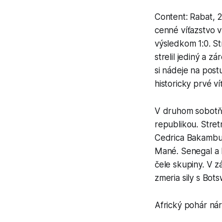
Content: Rabat, 2
cenné víťazstvo 
výsledkom 1:0. S
strelil jediný a 
si nádeje na post
historicky prvé v
V druhom sobotňa
republikou. Stret
Cedrica Bakambua
Mané. Senegal a D
čele skupiny. V 
zmeria sily s Bot
Africký pohár ná