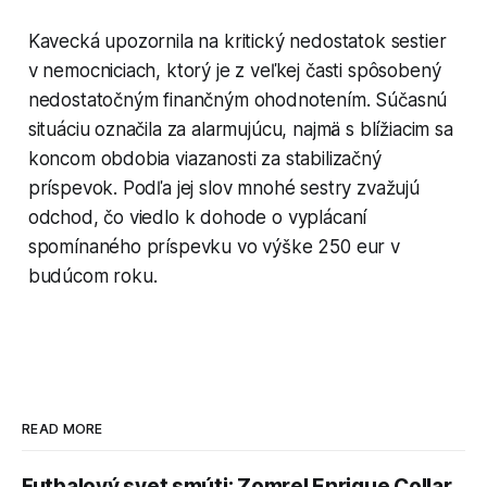
Kavecká upozornila na kritický nedostatok sestier
v nemocniciach, ktorý je z veľkej časti spôsobený
nedostatočným finančným ohodnotením. Súčasnú
situáciu označila za alarmujúcu, najmä s blížiacim sa
koncom obdobia viazanosti za stabilizačný
príspevok. Podľa jej slov mnohé sestry zvažujú
odchod, čo viedlo k dohode o vyplácaní
spomínaného príspevku vo výške 250 eur v
budúcom roku.
READ MORE
Futbalový svet smúti: Zomrel Enrique Collar,