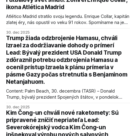
ikona Atlética Madrid
Atlético Madrid stratilo svoju legendu. Enrique Collar, kapitán
zlatej éry, nás opustil vo veku 91 rokov. Spomíname na jeho
úspechy a odkaz.
30. dec 2025
Trump žiada odzbrojenie Hamasu, chváli
Izrael za dodržiavanie dohody o prímerí
Lead: Bývalý prezident USA Donald Trump
zdôraznil potrebu odzbrojenia Hamasu a
ocenil prístup Izraela k plánu prímeria v
pásme Gazy počas stretnutia s Benjaminom
Netanjahuom.
Content: Palm Beach, 30. decembra (TASR) – Donald
Trump, bývalý prezident Spojených štátov, v pondelok
vyhlásil, že odzbrojenie palestínskeho hnutia Hamas je
30. dec 2025
kľúčové pre úspešné dosiahnutie prímeria v Gaze. Agentúra
Kim Čong-un chváli nové raketomety: Sú
AFP informuje, že Trump vyjadril presvedčenie, že Izrael plní
pripravené zničiť nepriateľa Lead:
podmienky dohody o prí
Severokórejský vodca Kim Čong-un
inšpekoval výrobu nových salvových