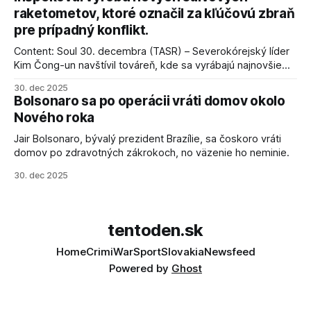
raketometov, ktoré označil za kľúčovú zbraň
pre prípadný konflikt.
Content: Soul 30. decembra (TASR) – Severokórejský líder
Kim Čong-un navštívil továreň, kde sa vyrábajú najnovšie
salvové raketomety a nešetril chválou na ich deštrukčné
30. dec 2025
schopnosti. Informovali o tom štátne médiá KĽDR, na ktoré
Bolsonaro sa po operácii vráti domov okolo
sa odvoláva agentúra AFP.
Nového roka
Jair Bolsonaro, bývalý prezident Brazílie, sa čoskoro vráti
domov po zdravotných zákrokoch, no väzenie ho neminie.
30. dec 2025
tentoden.sk
Home
Crimi
War
Sport
Slovakia
Newsfeed
Powered by
Ghost