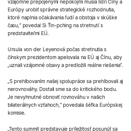
vzájomne prepojenými nepokojmi musia lídri Číny a
Európy urobiť správne strategické rozhodnutia,
ktoré naplnia očakávania ľudí a obstoja v skúške
času,“ povedal Si Ťin-pching na stretnutí s
predstaviteľmi EÚ.
Ursula von der Leyenová počas stretnutia s
čínskym prezidentom apelovala na EÚ aj Čínu, aby
„uznali vzájomné obavy a predložili reálne riešenia“.
„S prehlbovaním našej spolupráce sa prehlbovali aj
nerovnováhy. Dostali sme sa do kritického bodu.
Je nevyhnutné obnoviť rovnováhu v našich
bilaterálnych vzťahoch,“ povedala šéfka Európskej
komisie.
„Tento summit predstavuje príležitosť posunúť sa