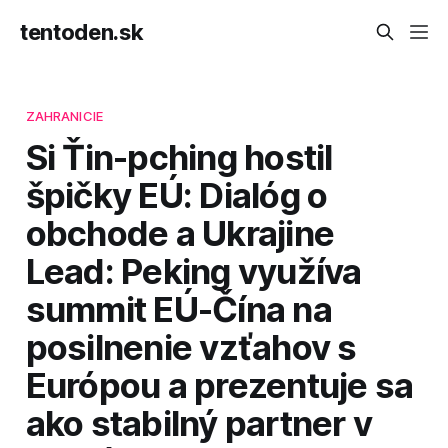
tentoden.sk
ZAHRANICIE
Si Ťin-pching hostil
špičky EÚ: Dialóg o
obchode a Ukrajine
Lead: Peking využíva
summit EÚ-Čína na
posilnenie vzťahov s
Európou a prezentuje sa
ako stabilný partner v