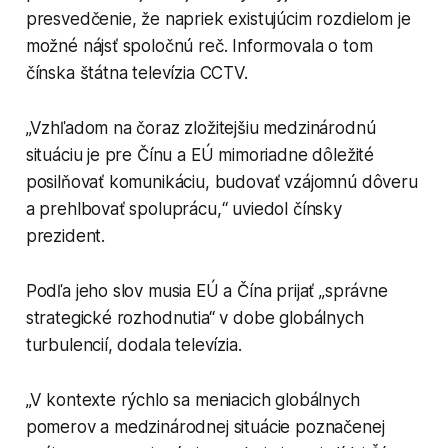
presvedčenie, že napriek existujúcim rozdielom je
možné nájsť spoločnú reč. Informovala o tom
čínska štátna televízia CCTV.
„Vzhľadom na čoraz zložitejšiu medzinárodnú
situáciu je pre Čínu a EÚ mimoriadne dôležité
posilňovať komunikáciu, budovať vzájomnú dôveru
a prehlbovať spoluprácu,“ uviedol čínsky
prezident.
Podľa jeho slov musia EÚ a Čína prijať „správne
strategické rozhodnutia“ v dobe globálnych
turbulencií, dodala televízia.
„V kontexte rýchlo sa meniacich globálnych
pomerov a medzinárodnej situácie poznačenej