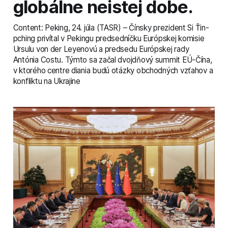
globálne neistej dobe.
Content: Peking, 24. júla (TASR) – Čínsky prezident Si Ťin-
pching privítal v Pekingu predsedníčku Európskej komisie
Ursulu von der Leyenovú a predsedu Európskej rady
Antónia Costu. Týmto sa začal dvojdňový summit EÚ-Čína,
v ktorého centre diania budú otázky obchodných vzťahov a
konfliktu na Ukrajine