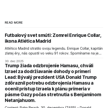
READ MORE
Futbalový svet smúti: Zomrel Enrique Collar,
ikona Atlética Madrid
Atlético Madrid stratilo svoju legendu. Enrique Collar, kapitán
zlatej éry, nás opustil vo veku 91 rokov. Spomíname na jeho
úspechy a odkaz.
30. dec 2025
Trump žiada odzbrojenie Hamasu, chváli
Izrael za dodržiavanie dohody o prímerí
Lead: Bývalý prezident USA Donald Trump
zdôraznil potrebu odzbrojenia Hamasu a
ocenil prístup Izraela k plánu prímeria v
pásme Gazy počas stretnutia s Benjaminom
Netanjahuom.
Content: Palm Beach, 30. decembra (TASR) – Donald