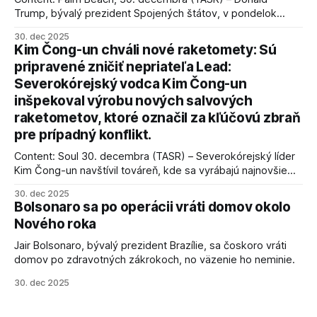
Trump, bývalý prezident Spojených štátov, v pondelok
vyhlásil, že odzbrojenie palestínskeho hnutia Hamas je
30. dec 2025
kľúčové pre úspešné dosiahnutie prímeria v Gaze. Agentúra
Kim Čong-un chváli nové raketomety: Sú
AFP informuje, že Trump vyjadril presvedčenie, že Izrael plní
pripravené zničiť nepriateľa Lead:
podmienky dohody o prí
Severokórejský vodca Kim Čong-un
inšpekoval výrobu nových salvových
raketometov, ktoré označil za kľúčovú zbraň
pre prípadný konflikt.
Content: Soul 30. decembra (TASR) – Severokórejský líder
Kim Čong-un navštívil továreň, kde sa vyrábajú najnovšie
salvové raketomety a nešetril chválou na ich deštrukčné
30. dec 2025
schopnosti. Informovali o tom štátne médiá KĽDR, na ktoré
Bolsonaro sa po operácii vráti domov okolo
sa odvoláva agentúra AFP.
Nového roka
Jair Bolsonaro, bývalý prezident Brazílie, sa čoskoro vráti
domov po zdravotných zákrokoch, no väzenie ho neminie.
30. dec 2025