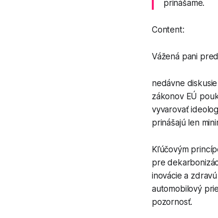
prinášame.
Content:
Vážená pani pred
nedávne diskusie
zákonov EÚ pouka
vyvarovať ideolo
prinášajú len min
Kľúčovým princípo
pre dekarbonizác
inovácie a zdravú
automobilový pri
pozornosť.