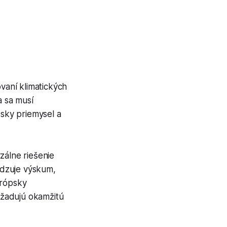
vaní klimatických
 sa musí
sky priemysel a
zálne riešenie
edzuje výskum,
urópsky
yžadujú okamžitú