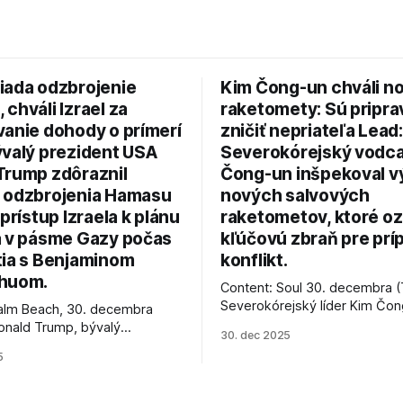
iada odzbrojenie
Kim Čong-un chváli n
chváli Izrael za
raketomety: Sú pripr
vanie dohody o prímerí
zničiť nepriateľa Lead:
ývalý prezident USA
Severokórejský vodc
Trump zdôraznil
Čong-un inšpekoval v
 odzbrojenia Hamasu
nových salvových
 prístup Izraela k plánu
raketometov, ktoré oz
a v pásme Gazy počas
kľúčovú zbraň pre prí
tia s Benjaminom
konflikt.
huom.
Content: Soul 30. decembra (
Severokórejský líder Kim Čo
alm Beach, 30. decembra
navštívil továreň, kde sa vyrá
onald Trump, bývalý
30. dec 2025
najnovšie salvové raketomety 
Spojených štátov, v pondelok
5
chválou na ich deštrukčné sch
že odzbrojenie palestínskeho
Informovali o tom štátne méd
as je kľúčové pre úspešné
ktoré sa odvoláva agentúra A
e prímeria v Gaze. Agentúra