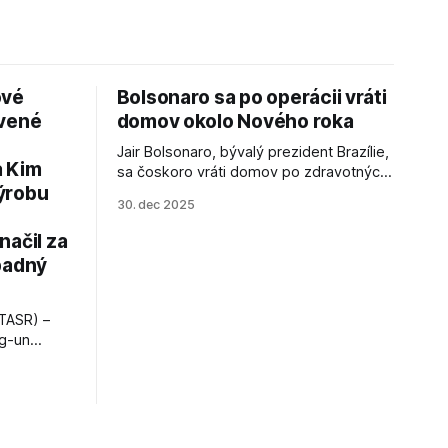
ové
Bolsonaro sa po operácii vráti
avené
domov okolo Nového roka
Jair Bolsonaro, bývalý prezident Brazílie,
a Kim
sa čoskoro vráti domov po zdravotných
ýrobu
zákrokoch, no väzenie ho neminie.
30. dec 2025
načil za
padný
TASR) –
ng-un
bajú
a nešetril
opnosti.
iá KĽDR, na
FP.