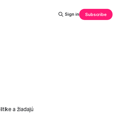
Sign in
Subscribe
itike a žiadajú