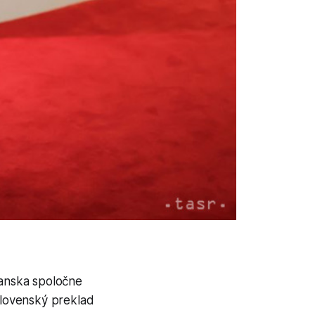
ianska spoločne
slovenský preklad