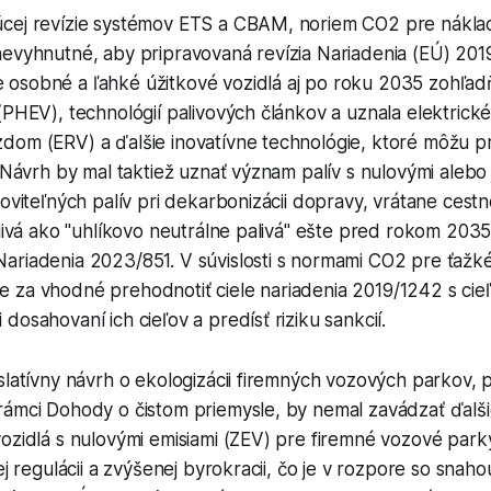
cej revízie systémov ETS a CBAM, noriem CO2 pre náklad
nevyhnutné, aby pripravovaná revízia Nariadenia (EÚ) 201
osobné a ľahké úžitkové vozidlá aj po roku 2035 zohľad
(PHEV), technológií palivových článkov a uznala elektrické
dom (ERV) a ďalšie inovatívne technológie, ktoré môžu pr
. Návrh by mal taktiež uznať význam palív s nulovými alebo
noviteľných palív pri dekarbonizácii dopravy, vrátane cestn
alivá ako "uhlíkovo neutrálne palivá" ešte pred rokom 2035
ariadenia 2023/851. V súvislosti s normami CO2 pre ťažké
 za vhodné prehodnotiť ciele nariadenia 2019/1242 s cie
dosahovaní ich cieľov a predísť riziku sankcií.
slatívny návrh o ekologizácii firemných vozových parkov, 
rámci Dohody o čistom priemysle, by nemal zavádzať ďalši
ozidlá s nulovými emisiami (ZEV) pre firemné vozové park
ej regulácii a zvýšenej byrokracii, čo je v rozpore so snaho