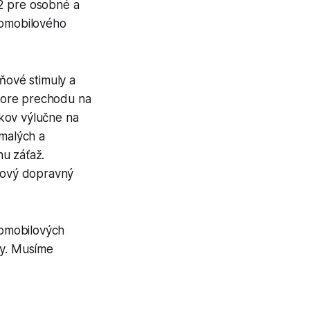
O2 pre osobné a
tomobilového
ňové stimuly a
pore prechodu na
kov výlučne na
 malých a
nu záťaž.
lkový dopravný
tomobilových
my. Musíme