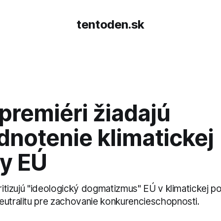
tentoden.sk
 premiéri žiadajú
dnotenie klimatickej
ky EÚ
kritizujú "ideologický dogmatizmus" EÚ v klimatickej pol
eutralitu pre zachovanie konkurencieschopnosti.