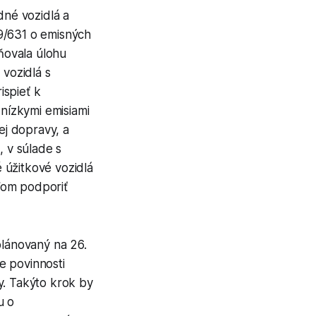
né vozidlá a
9/631 o emisných
ňovala úlohu
 vozidlá s
ispieť k
 nízkymi emisiami
ej dopravy, a
, v súlade s
 úžitkové vozidlá
ľom podporiť
plánovaný na 26.
e povinnosti
y. Takýto krok by
u o