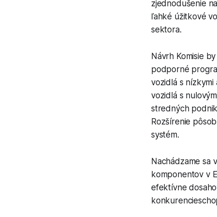
zjednodušenie na
ľahké úžitkové vo
sektora.
Návrh Komisie by
podporné program
vozidlá s nízkym
vozidlá s nulovým
stredných podnik
Rozšírenie pôsobn
systém.
Nachádzame sa v 
komponentov v Eur
efektívne dosahov
konkurencieschopn