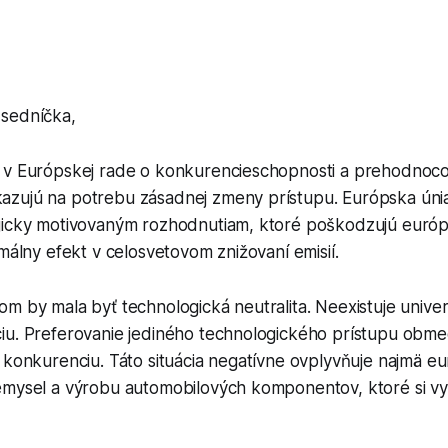
sedníčka,
 v Európskej rade o konkurencieschopnosti a prehodnoco
zujú na potrebu zásadnej zmeny prístupu. Európska únia
gicky motivovaným rozhodnutiam, ktoré poškodzujú európ
imálny efekt v celosvetovom znižovaní emisií.
m by mala byť technologická neutralita. Neexistuje univer
iu. Preferovanie jediného technologického prístupu obm
 konkurenciu. Táto situácia negatívne ovplyvňuje najmä e
emysel a výrobu automobilových komponentov, ktoré si v