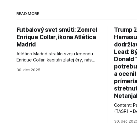
READ MORE
Futbalový svet smúti: Zomrel
Trump ž
Enrique Collar, ikona Atlética
Hamasu, 
Madrid
dodržia
Lead: B
Atlético Madrid stratilo svoju legendu.
Donald 
Enrique Collar, kapitán zlatej éry, nás
potrebu
opustil vo veku 91 rokov. Spomíname na
30. dec 2025
jeho úspechy a odkaz.
a ocenil
prímeri
stretnu
Netanja
Content: P
(TASR) – D
prezident 
30. dec 202
vyhlásil, 
hnutia Ham
dosiahnuti