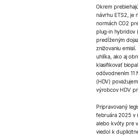
Okrem prebiehajú
návrhu ETS2, je 
normách CO2 pre 
plug-in hybridov 
predĺženým dojaz
znižovaniu emisií
uhlíka, ako aj ob
klasifikovať biop
odôvodnením 11 N
(HDV) považujeme
výrobcov HDV pri 
Pripravovaný legi
februára 2025 v 
alebo kvóty pre v
viedol k duplicitn