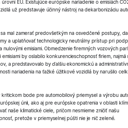
 úrovni EÚ. Existujúce európske nariadenie o emisiách C
zidlá už predstavuje účinný nástroj na dekarbonizáciu au
 sa mal zamerať predovšetkým na osvedčené postupy, da
y a uplatňovať technologicky neutrálny prístup pri pod
i a nulovými emisiami. Obmedzenie firemných vozových par
i emisiami by oslabilo konkurencieschopnosť firiem, najmä
ov, a predstavovalo by ďalšiu ekonomickú a administratív
osti nariadenia na ťažké úžitkové vozidlá by narušilo ce
kritickom bode pre automobilový priemysel a výrobu au
ópskej únii, ako aj pre európske opatrenia v oblasti klí
ať naše klimatické ciele, pričom nesmieme zničiť našu
osť, pretože v priemyselnej púšti nie je nič zelené.