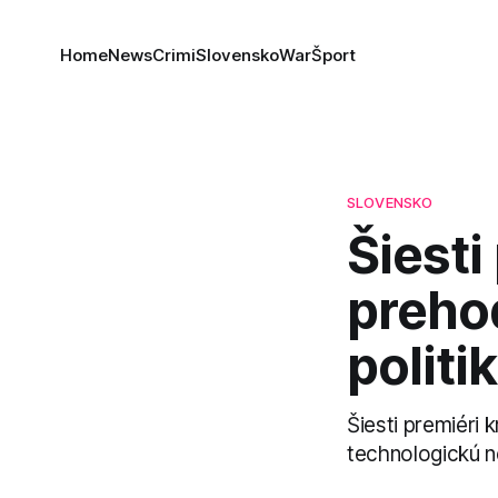
Home
News
Crimi
Slovensko
War
Šport
SLOVENSKO
Šiesti
preho
politi
Šiesti premiéri 
technologickú n