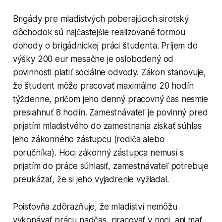
Brigády pre mladistvých poberajúcich sirotský
dôchodok sú najčastejšie realizované formou
dohody o brigádnickej práci študenta. Príjem do
výšky 200 eur mesačne je oslobodený od
povinnosti platiť sociálne odvody. Zákon stanovuje,
že študent môže pracovať maximálne 20 hodín
týždenne, pričom jeho denný pracovný čas nesmie
presiahnuť 8 hodín. Zamestnávateľ je povinný pred
prijatím mladistvého do zamestnania získať súhlas
jeho zákonného zástupcu (rodiča alebo
poručníka). Hoci zákonný zástupca nemusí s
prijatím do práce súhlasiť, zamestnávateľ potrebuje
preukázať, že si jeho vyjadrenie vyžiadal.
Poisťovňa zdôrazňuje, že mladiství nemôžu
vykonávať prácu nadčas, pracovať v noci, ani mať