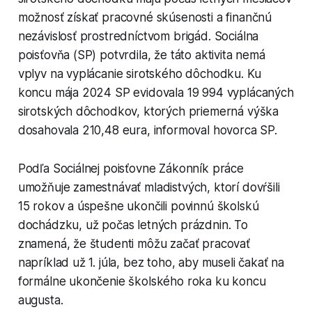
možnosť získať pracovné skúsenosti a finančnú
nezávislosť prostredníctvom brigád. Sociálna
poisťovňa (SP) potvrdila, že táto aktivita nemá
vplyv na vyplácanie sirotského dôchodku. Ku
koncu mája 2024 SP evidovala 19 994 vyplácaných
sirotských dôchodkov, ktorých priemerná výška
dosahovala 210,48 eura, informoval hovorca SP.
Podľa Sociálnej poisťovne Zákonník práce
umožňuje zamestnávať mladistvých, ktorí dovŕšili
15 rokov a úspešne ukončili povinnú školskú
dochádzku, už počas letných prázdnin. To
znamená, že študenti môžu začať pracovať
napríklad už 1. júla, bez toho, aby museli čakať na
formálne ukončenie školského roka ku koncu
augusta.