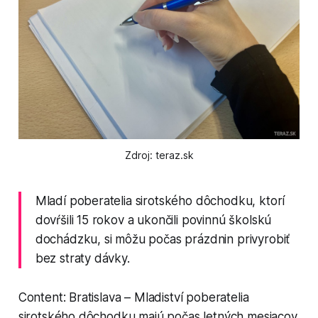
Zdroj: teraz.sk
Mladí poberatelia sirotského dôchodku, ktorí
dovŕšili 15 rokov a ukončili povinnú školskú
dochádzku, si môžu počas prázdnin privyrobiť
bez straty dávky.
Content: Bratislava – Mladiství poberatelia
sirotského dôchodku majú počas letných mesiacov