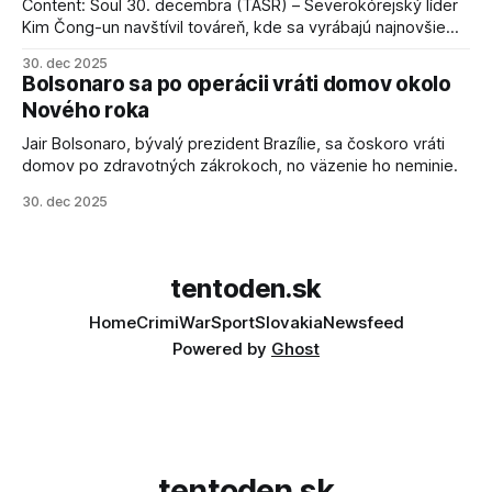
Content: Soul 30. decembra (TASR) – Severokórejský líder
Kim Čong-un navštívil továreň, kde sa vyrábajú najnovšie
salvové raketomety a nešetril chválou na ich deštrukčné
30. dec 2025
schopnosti. Informovali o tom štátne médiá KĽDR, na ktoré
Bolsonaro sa po operácii vráti domov okolo
sa odvoláva agentúra AFP.
Nového roka
Jair Bolsonaro, bývalý prezident Brazílie, sa čoskoro vráti
domov po zdravotných zákrokoch, no väzenie ho neminie.
30. dec 2025
tentoden.sk
Home
Crimi
War
Sport
Slovakia
Newsfeed
Powered by
Ghost
tentoden.sk