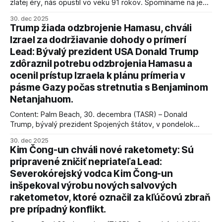
zlatej éry, nás opustil vo veku 91 rokov. Spomíname na jeho
úspechy a odkaz.
30. dec 2025
Trump žiada odzbrojenie Hamasu, chváli
Izrael za dodržiavanie dohody o prímerí
Lead: Bývalý prezident USA Donald Trump
zdôraznil potrebu odzbrojenia Hamasu a
ocenil prístup Izraela k plánu prímeria v
pásme Gazy počas stretnutia s Benjaminom
Netanjahuom.
Content: Palm Beach, 30. decembra (TASR) – Donald
Trump, bývalý prezident Spojených štátov, v pondelok
vyhlásil, že odzbrojenie palestínskeho hnutia Hamas je
30. dec 2025
kľúčové pre úspešné dosiahnutie prímeria v Gaze. Agentúra
Kim Čong-un chváli nové raketomety: Sú
AFP informuje, že Trump vyjadril presvedčenie, že Izrael plní
pripravené zničiť nepriateľa Lead:
podmienky dohody o prí
Severokórejský vodca Kim Čong-un
inšpekoval výrobu nových salvových
raketometov, ktoré označil za kľúčovú zbraň
pre prípadný konflikt.