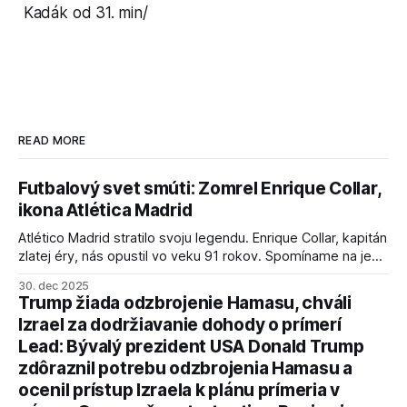
Kadák od 31. min/
READ MORE
Futbalový svet smúti: Zomrel Enrique Collar,
ikona Atlética Madrid
Atlético Madrid stratilo svoju legendu. Enrique Collar, kapitán
zlatej éry, nás opustil vo veku 91 rokov. Spomíname na jeho
úspechy a odkaz.
30. dec 2025
Trump žiada odzbrojenie Hamasu, chváli
Izrael za dodržiavanie dohody o prímerí
Lead: Bývalý prezident USA Donald Trump
zdôraznil potrebu odzbrojenia Hamasu a
ocenil prístup Izraela k plánu prímeria v