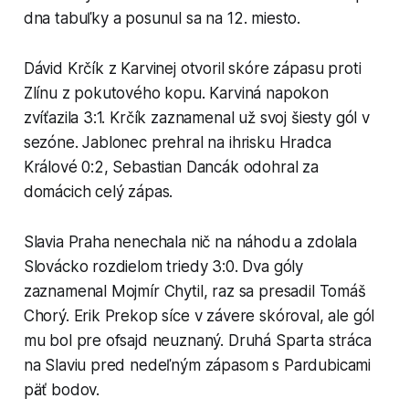
dna tabuľky a posunul sa na 12. miesto.
Dávid Krčík z Karvinej otvoril skóre zápasu proti
Zlínu z pokutového kopu. Karviná napokon
zvíťazila 3:1. Krčík zaznamenal už svoj šiesty gól v
sezóne. Jablonec prehral na ihrisku Hradca
Králové 0:2, Sebastian Dancák odohral za
domácich celý zápas.
Slavia Praha nenechala nič na náhodu a zdolala
Slovácko rozdielom triedy 3:0. Dva góly
zaznamenal Mojmír Chytil, raz sa presadil Tomáš
Chorý. Erik Prekop síce v závere skóroval, ale gól
mu bol pre ofsajd neuznaný. Druhá Sparta stráca
na Slaviu pred nedeľným zápasom s Pardubicami
päť bodov.