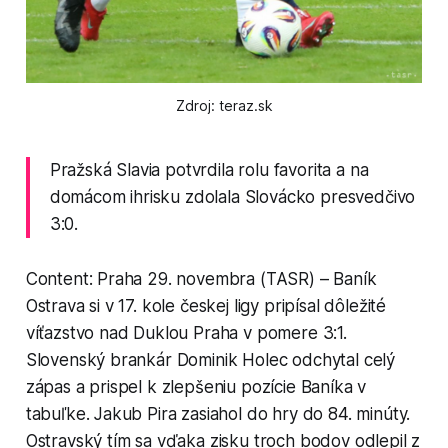
Zdroj: teraz.sk
Pražská Slavia potvrdila rolu favorita a na
domácom ihrisku zdolala Slovácko presvedčivo
3:0.
Content: Praha 29. novembra (TASR) – Baník
Ostrava si v 17. kole českej ligy pripísal dôležité
víťazstvo nad Duklou Praha v pomere 3:1.
Slovenský brankár Dominik Holec odchytal celý
zápas a prispel k zlepšeniu pozície Baníka v
tabuľke. Jakub Pira zasiahol do hry do 84. minúty.
Ostravský tím sa vďaka zisku troch bodov odlepil z