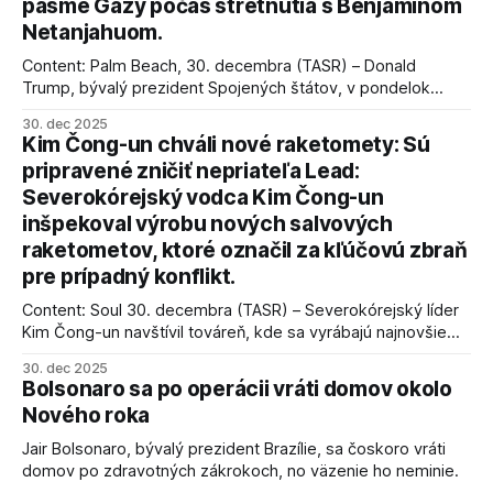
pásme Gazy počas stretnutia s Benjaminom
Netanjahuom.
Content: Palm Beach, 30. decembra (TASR) – Donald
Trump, bývalý prezident Spojených štátov, v pondelok
vyhlásil, že odzbrojenie palestínskeho hnutia Hamas je
30. dec 2025
kľúčové pre úspešné dosiahnutie prímeria v Gaze. Agentúra
Kim Čong-un chváli nové raketomety: Sú
AFP informuje, že Trump vyjadril presvedčenie, že Izrael plní
pripravené zničiť nepriateľa Lead:
podmienky dohody o prí
Severokórejský vodca Kim Čong-un
inšpekoval výrobu nových salvových
raketometov, ktoré označil za kľúčovú zbraň
pre prípadný konflikt.
Content: Soul 30. decembra (TASR) – Severokórejský líder
Kim Čong-un navštívil továreň, kde sa vyrábajú najnovšie
salvové raketomety a nešetril chválou na ich deštrukčné
30. dec 2025
schopnosti. Informovali o tom štátne médiá KĽDR, na ktoré
Bolsonaro sa po operácii vráti domov okolo
sa odvoláva agentúra AFP.
Nového roka
Jair Bolsonaro, bývalý prezident Brazílie, sa čoskoro vráti
domov po zdravotných zákrokoch, no väzenie ho neminie.