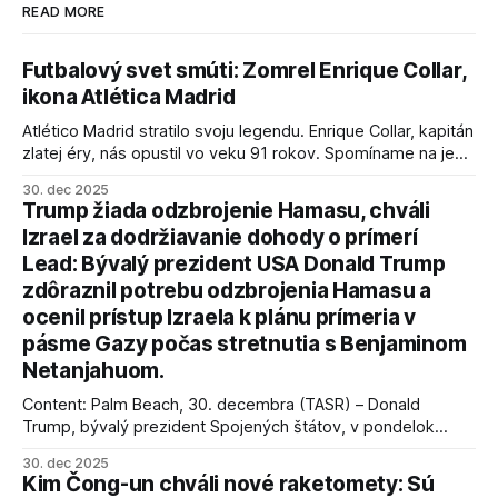
READ MORE
Futbalový svet smúti: Zomrel Enrique Collar,
ikona Atlética Madrid
Atlético Madrid stratilo svoju legendu. Enrique Collar, kapitán
zlatej éry, nás opustil vo veku 91 rokov. Spomíname na jeho
úspechy a odkaz.
30. dec 2025
Trump žiada odzbrojenie Hamasu, chváli
Izrael za dodržiavanie dohody o prímerí
Lead: Bývalý prezident USA Donald Trump
zdôraznil potrebu odzbrojenia Hamasu a
ocenil prístup Izraela k plánu prímeria v
pásme Gazy počas stretnutia s Benjaminom
Netanjahuom.
Content: Palm Beach, 30. decembra (TASR) – Donald
Trump, bývalý prezident Spojených štátov, v pondelok
vyhlásil, že odzbrojenie palestínskeho hnutia Hamas je
30. dec 2025
kľúčové pre úspešné dosiahnutie prímeria v Gaze. Agentúra
Kim Čong-un chváli nové raketomety: Sú
AFP informuje, že Trump vyjadril presvedčenie, že Izrael plní