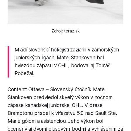
Zdroj: teraz.sk
Mladí slovenskí hokejisti zažiarili v zámorských
juniorských ligách. Matej Stankoven bol
hviezdou zápasu v OHL, bodoval aj Tomáš
Pobežal.
Content: Ottawa – Slovenský útočník Matej
Stankoven predviedol skvelý výkon v nočnom
zápase kanadskej juniorskej OHL. V drese
Bramptonu prispel k víťazstvu 5:0 nad Sault Ste.
Marie gólom a asistenciou. Jeho výkon bol
ocenený aj dvomi plusovými bodmi a vyhlásením za