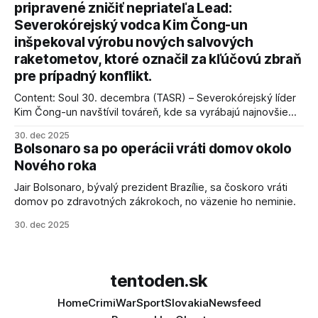
pripravené zničiť nepriateľa Lead:
podmienky dohody o prí
Severokórejský vodca Kim Čong-un
inšpekoval výrobu nových salvových
raketometov, ktoré označil za kľúčovú zbraň
pre prípadný konflikt.
Content: Soul 30. decembra (TASR) – Severokórejský líder
Kim Čong-un navštívil továreň, kde sa vyrábajú najnovšie
salvové raketomety a nešetril chválou na ich deštrukčné
30. dec 2025
schopnosti. Informovali o tom štátne médiá KĽDR, na ktoré
Bolsonaro sa po operácii vráti domov okolo
sa odvoláva agentúra AFP.
Nového roka
Jair Bolsonaro, bývalý prezident Brazílie, sa čoskoro vráti
domov po zdravotných zákrokoch, no väzenie ho neminie.
30. dec 2025
tentoden.sk
Home
Crimi
War
Sport
Slovakia
Newsfeed