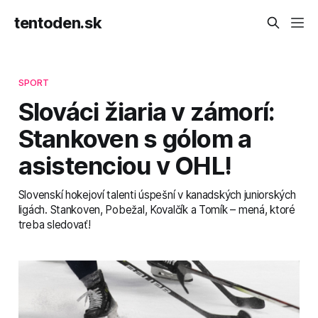
tentoden.sk
SPORT
Slováci žiaria v zámorí:
Stankoven s gólom a
asistenciou v OHL!
Slovenskí hokejoví talenti úspešní v kanadských juniorských
ligách. Stankoven, Pobežal, Kovalčík a Tomík – mená, ktoré
treba sledovať!