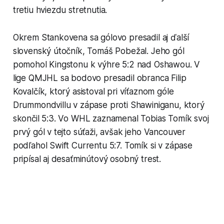
tretiu hviezdu stretnutia.
Okrem Stankovena sa gólovo presadil aj ďalší
slovenský útočník, Tomáš Pobežal. Jeho gól
pomohol Kingstonu k výhre 5:2 nad Oshawou. V
lige QMJHL sa bodovo presadil obranca Filip
Kovalčík, ktorý asistoval pri víťaznom góle
Drummondvillu v zápase proti Shawiniganu, ktorý
skončil 5:3. Vo WHL zaznamenal Tobias Tomík svoj
prvý gól v tejto súťaži, avšak jeho Vancouver
podľahol Swift Currentu 5:7. Tomík si v zápase
pripísal aj desaťminútový osobný trest.