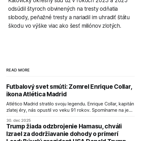
Katovický okresný súd už v rokoch 2023 a 2025
odsúdil štyroch obvinených na tresty odňatia
slobody, peňažné tresty a nariadil im uhradiť štátu
škodu vo výške viac ako šesť miliónov zlotých.
READ MORE
Futbalový svet smúti: Zomrel Enrique Collar,
ikona Atlética Madrid
Atlético Madrid stratilo svoju legendu. Enrique Collar, kapitán
zlatej éry, nás opustil vo veku 91 rokov. Spomíname na jeho
úspechy a odkaz.
30. dec 2025
Trump žiada odzbrojenie Hamasu, chváli
Izrael za dodržiavanie dohody o prímerí