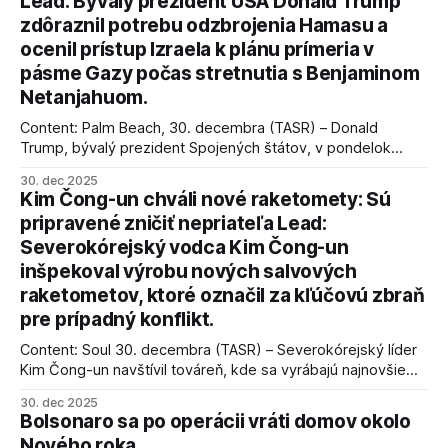
Lead: Bývalý prezident USA Donald Trump
zdôraznil potrebu odzbrojenia Hamasu a
ocenil prístup Izraela k plánu prímeria v
pásme Gazy počas stretnutia s Benjaminom
Netanjahuom.
Content: Palm Beach, 30. decembra (TASR) – Donald
Trump, bývalý prezident Spojených štátov, v pondelok
vyhlásil, že odzbrojenie palestínskeho hnutia Hamas je
30. dec 2025
kľúčové pre úspešné dosiahnutie prímeria v Gaze. Agentúra
Kim Čong-un chváli nové raketomety: Sú
AFP informuje, že Trump vyjadril presvedčenie, že Izrael plní
pripravené zničiť nepriateľa Lead:
podmienky dohody o prí
Severokórejský vodca Kim Čong-un
inšpekoval výrobu nových salvových
raketometov, ktoré označil za kľúčovú zbraň
pre prípadný konflikt.
Content: Soul 30. decembra (TASR) – Severokórejský líder
Kim Čong-un navštívil továreň, kde sa vyrábajú najnovšie
salvové raketomety a nešetril chválou na ich deštrukčné
30. dec 2025
schopnosti. Informovali o tom štátne médiá KĽDR, na ktoré
Bolsonaro sa po operácii vráti domov okolo
sa odvoláva agentúra AFP.
Nového roka