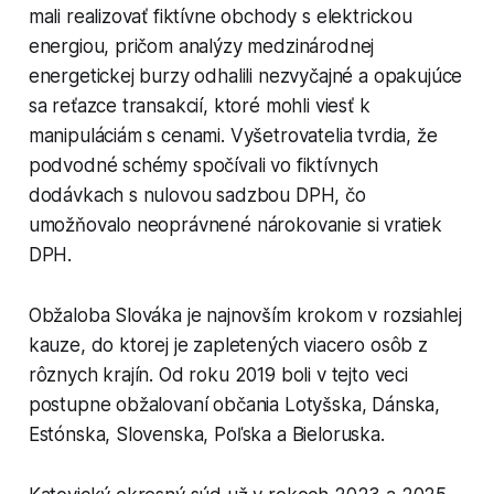
mali realizovať fiktívne obchody s elektrickou
energiou, pričom analýzy medzinárodnej
energetickej burzy odhalili nezvyčajné a opakujúce
sa reťazce transakcií, ktoré mohli viesť k
manipuláciám s cenami. Vyšetrovatelia tvrdia, že
podvodné schémy spočívali vo fiktívnych
dodávkach s nulovou sadzbou DPH, čo
umožňovalo neoprávnené nárokovanie si vratiek
DPH.
Obžaloba Slováka je najnovším krokom v rozsiahlej
kauze, do ktorej je zapletených viacero osôb z
rôznych krajín. Od roku 2019 boli v tejto veci
postupne obžalovaní občania Lotyšska, Dánska,
Estónska, Slovenska, Poľska a Bieloruska.