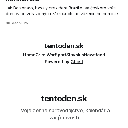
Jair Bolsonaro, bývalý prezident Brazílie, sa čoskoro vráti
domov po zdravotných zákrokoch, no väzenie ho neminie.
30. dec 2025
tentoden.sk
Home
Crimi
War
Sport
Slovakia
Newsfeed
Powered by
Ghost
tentoden.sk
Tvoje denne spravodajstvo, kalendár a
zaujímavosti