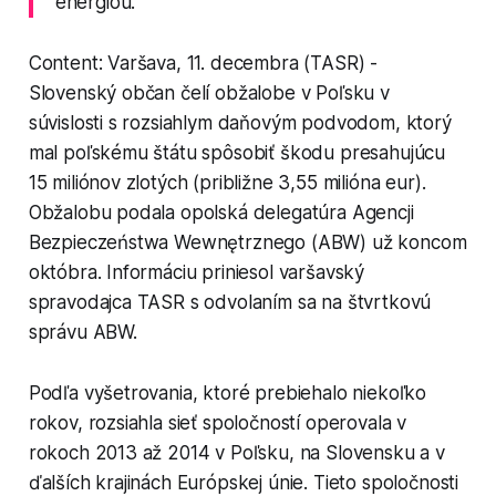
energiou.
Content: Varšava, 11. decembra (TASR) -
Slovenský občan čelí obžalobe v Poľsku v
súvislosti s rozsiahlym daňovým podvodom, ktorý
mal poľskému štátu spôsobiť škodu presahujúcu
15 miliónov zlotých (približne 3,55 milióna eur).
Obžalobu podala opolská delegatúra Agencji
Bezpieczeństwa Wewnętrznego (ABW) už koncom
októbra. Informáciu priniesol varšavský
spravodajca TASR s odvolaním sa na štvrtkovú
správu ABW.
Podľa vyšetrovania, ktoré prebiehalo niekoľko
rokov, rozsiahla sieť spoločností operovala v
rokoch 2013 až 2014 v Poľsku, na Slovensku a v
ďalších krajinách Európskej únie. Tieto spoločnosti