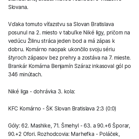
Slovana.
Vďaka tomuto víťazstvu sa Slovan Bratislava
posunul na 2. miesto v tabuľke Niké ligy, pričom na
vedúcu Žilinu stráca jeden bod a má zápas k
dobru. Komárno naopak ukončilo svoju sériu
štyroch zápasov bez prehry a zostáva na 7. mieste.
Brankár Komárna Benjamín Száraz inkasoval gól po
346 minútach.
Niké liga - dohrávka 3. kola:
KFC Komárno - ŠK Slovan Bratislava 2:3 (0:0)
Góly: 62. Mashike, 71. Šmehyl - 63. a 90.+6 Šporar,
90.+2 Ofori. Rozhodcovia: Marhefka - Poláček,