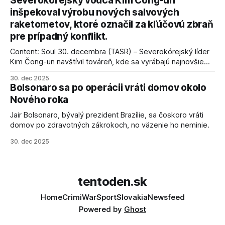
Severokórejský vodca Kim Čong-un
inšpekoval výrobu nových salvových
raketometov, ktoré označil za kľúčovú zbraň
pre prípadný konflikt.
Content: Soul 30. decembra (TASR) – Severokórejský líder
Kim Čong-un navštívil továreň, kde sa vyrábajú najnovšie
salvové raketomety a nešetril chválou na ich deštrukčné
30. dec 2025
schopnosti. Informovali o tom štátne médiá KĽDR, na ktoré
Bolsonaro sa po operácii vráti domov okolo
sa odvoláva agentúra AFP.
Nového roka
Jair Bolsonaro, bývalý prezident Brazílie, sa čoskoro vráti
domov po zdravotných zákrokoch, no väzenie ho neminie.
30. dec 2025
tentoden.sk
Home
Crimi
War
Sport
Slovakia
Newsfeed
Powered by
Ghost