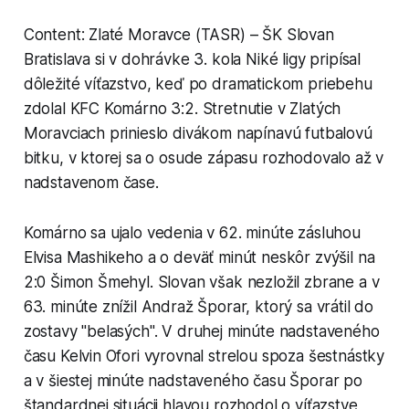
Content: Zlaté Moravce (TASR) – ŠK Slovan
Bratislava si v dohrávke 3. kola Niké ligy pripísal
dôležité víťazstvo, keď po dramatickom priebehu
zdolal KFC Komárno 3:2. Stretnutie v Zlatých
Moravciach prinieslo divákom napínavú futbalovú
bitku, v ktorej sa o osude zápasu rozhodovalo až v
nadstavenom čase.
Komárno sa ujalo vedenia v 62. minúte zásluhou
Elvisa Mashikeho a o deväť minút neskôr zvýšil na
2:0 Šimon Šmehyl. Slovan však nezložil zbrane a v
63. minúte znížil Andraž Šporar, ktorý sa vrátil do
zostavy "belasých". V druhej minúte nadstaveného
času Kelvin Ofori vyrovnal strelou spoza šestnástky
a v šiestej minúte nadstaveného času Šporar po
štandardnej situácii hlavou rozhodol o víťazstve