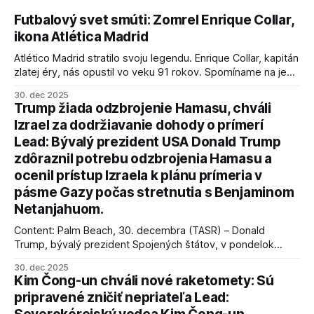
Futbalový svet smúti: Zomrel Enrique Collar,
ikona Atlética Madrid
Atlético Madrid stratilo svoju legendu. Enrique Collar, kapitán
zlatej éry, nás opustil vo veku 91 rokov. Spomíname na jeho
úspechy a odkaz.
30. dec 2025
Trump žiada odzbrojenie Hamasu, chváli
Izrael za dodržiavanie dohody o prímerí
Lead: Bývalý prezident USA Donald Trump
zdôraznil potrebu odzbrojenia Hamasu a
ocenil prístup Izraela k plánu prímeria v
pásme Gazy počas stretnutia s Benjaminom
Netanjahuom.
Content: Palm Beach, 30. decembra (TASR) – Donald
Trump, bývalý prezident Spojených štátov, v pondelok
vyhlásil, že odzbrojenie palestínskeho hnutia Hamas je
30. dec 2025
kľúčové pre úspešné dosiahnutie prímeria v Gaze. Agentúra
Kim Čong-un chváli nové raketomety: Sú
AFP informuje, že Trump vyjadril presvedčenie, že Izrael plní
pripravené zničiť nepriateľa Lead:
podmienky dohody o prí