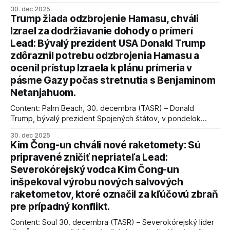
úspechy a odkaz.
30. dec 2025
Trump žiada odzbrojenie Hamasu, chváli
Izrael za dodržiavanie dohody o prímerí
Lead: Bývalý prezident USA Donald Trump
zdôraznil potrebu odzbrojenia Hamasu a
ocenil prístup Izraela k plánu prímeria v
pásme Gazy počas stretnutia s Benjaminom
Netanjahuom.
Content: Palm Beach, 30. decembra (TASR) – Donald
Trump, bývalý prezident Spojených štátov, v pondelok
vyhlásil, že odzbrojenie palestínskeho hnutia Hamas je
30. dec 2025
kľúčové pre úspešné dosiahnutie prímeria v Gaze. Agentúra
Kim Čong-un chváli nové raketomety: Sú
AFP informuje, že Trump vyjadril presvedčenie, že Izrael plní
pripravené zničiť nepriateľa Lead:
podmienky dohody o prí
Severokórejský vodca Kim Čong-un
inšpekoval výrobu nových salvových
raketometov, ktoré označil za kľúčovú zbraň
pre prípadný konflikt.
Content: Soul 30. decembra (TASR) – Severokórejský líder