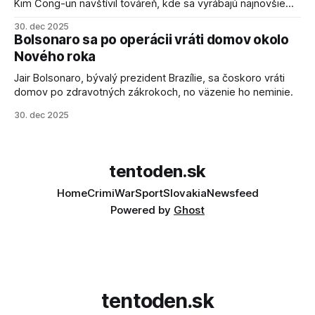
Kim Čong-un navštívil továreň, kde sa vyrábajú najnovšie
salvové raketomety a nešetril chválou na ich deštrukčné
30. dec 2025
schopnosti. Informovali o tom štátne médiá KĽDR, na ktoré
Bolsonaro sa po operácii vráti domov okolo
sa odvoláva agentúra AFP.
Nového roka
Jair Bolsonaro, bývalý prezident Brazílie, sa čoskoro vráti
domov po zdravotných zákrokoch, no väzenie ho neminie.
30. dec 2025
tentoden.sk
Home
Crimi
War
Sport
Slovakia
Newsfeed
Powered by
Ghost
tentoden.sk