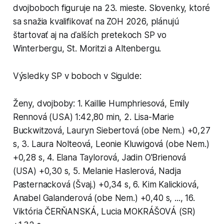
dvojboboch figuruje na 23. mieste. Slovenky, ktoré
sa snažia kvalifikovať na ZOH 2026, plánujú
štartovať aj na ďalších pretekoch SP vo
Winterbergu, St. Moritzi a Altenbergu.
Výsledky SP v boboch v Sigulde:
Ženy, dvojboby: 1. Kaillie Humphriesová, Emily
Rennová (USA) 1:42,80 min, 2. Lisa-Marie
Buckwitzová, Lauryn Siebertová (obe Nem.) +0,27
s, 3. Laura Nolteová, Leonie Kluwigová (obe Nem.)
+0,28 s, 4. Elana Taylorová, Jadin O'Brienová
(USA) +0,30 s, 5. Melanie Haslerová, Nadja
Pasternacková (Švaj.) +0,34 s, 6. Kim Kalickiová,
Anabel Galanderová (obe Nem.) +0,40 s, ..., 16.
Viktória ČERŇANSKÁ, Lucia MOKRÁŠOVÁ (SR)