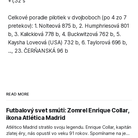
+1,32 s
Celkové poradie pilotiek v dvojboboch (po 4 zo 7
pretekov): 1. Nolteová 875 b, 2. Humphriesová 801
b, 3. Kalickiová 778 b, 4. Buckwitzová 762 b, 5.
Kaysha Loveová (USA) 732 b, 6. Taylorová 696 b,
..., 23. ČERŇANSKÁ 96 b
READ MORE
Futbalový svet smúti: Zomrel Enrique Collar,
ikona Atlética Madrid
Atlético Madrid stratilo svoju legendu. Enrique Collar, kapitán
zlatej éry, nás opustil vo veku 91 rokov. Spomíname na jeho