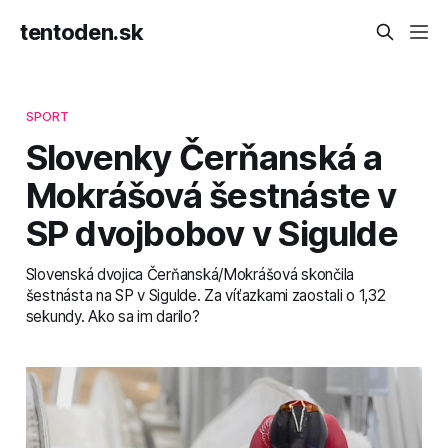
tentoden.sk
SPORT
Slovenky Čerňanská a
Mokrášová šestnáste v
SP dvojbobov v Sigulde
Slovenská dvojica Čerňanská/Mokrášová skončila
šestnásta na SP v Sigulde. Za víťazkami zaostali o 1,32
sekundy. Ako sa im darilo?