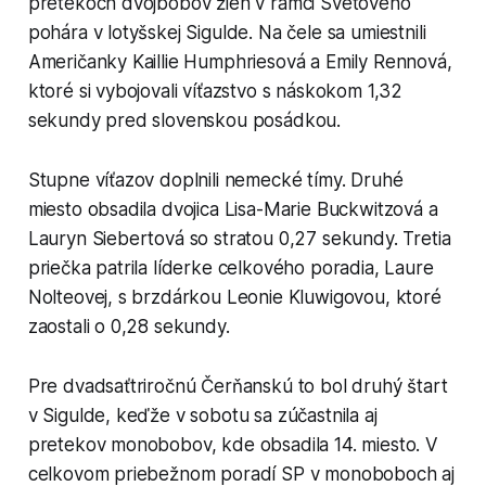
pretekoch dvojbobov žien v rámci Svetového
pohára v lotyšskej Sigulde. Na čele sa umiestnili
Američanky Kaillie Humphriesová a Emily Rennová,
ktoré si vybojovali víťazstvo s náskokom 1,32
sekundy pred slovenskou posádkou.
Stupne víťazov doplnili nemecké tímy. Druhé
miesto obsadila dvojica Lisa-Marie Buckwitzová a
Lauryn Siebertová so stratou 0,27 sekundy. Tretia
priečka patrila líderke celkového poradia, Laure
Nolteovej, s brzdárkou Leonie Kluwigovou, ktoré
zaostali o 0,28 sekundy.
Pre dvadsaťtriročnú Čerňanskú to bol druhý štart
v Sigulde, keďže v sobotu sa zúčastnila aj
pretekov monobobov, kde obsadila 14. miesto. V
celkovom priebežnom poradí SP v monoboboch aj