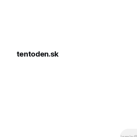
hnutia Ham
dosiahnuti
AFP informu
presvedčen
dohody o p
tentoden.sk