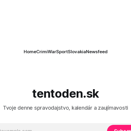
Informovali o tom štátne méd
as je kľúčové pre úspešné
ktoré sa odvoláva agentúra A
e prímeria v Gaze. Agentúra
je, že Trump vyjadril
ie, že Izrael plní podmienky
rí
Home
Crimi
War
Sport
Slovakia
Newsfeed
tentoden.sk
Tvoje denne spravodajstvo, kalendár a zaujímavosti