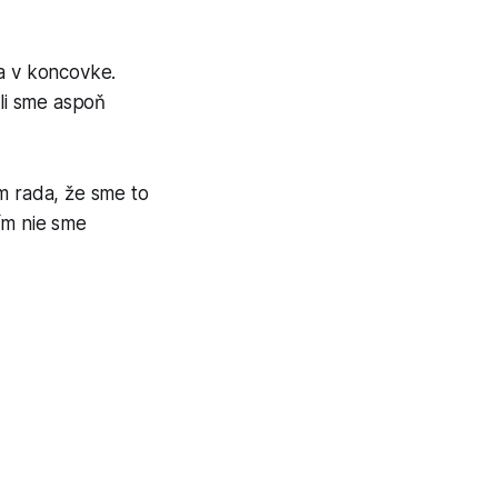
sa v koncovke.
ali sme aspoň
m rada, že sme to
ím nie sme