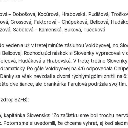
lová – Dobošová, Kocúrová, Hrabovská, Pudišová, Troškov
ová, Grossová, Faktorová – Chúpeková, Belicová, Hudák
zová, Sabolová – Kamenská, Buková, Tučeková
do vedenia už v tretej minúte zásluhou Voldbyovej, no Sl
Belicovej. Rozhodujúci náskok si Slovenky vypracovali v d
Belicová, Hudáková a Hrabovská. V tretej tretine Slovenky 
 dramatický. Po góle Voldbyovej na 4:6 odpovedala Chú
Dánky sa však nevzdali a dvomi rýchlymi gólmi znížili na 
ešte dve šance, ale brankárka Farulová podržala svoj tím.
zdroj: SZFB):
á, kapitánka Slovenska: "Zo začiatku sme boli trochu ner
iac. Potom sme si uvedomili, že chceme vyhrať, aj keď siedme