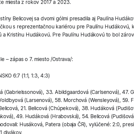
te miesta z rokov 2017 a 2023.
stíny Belicovej sa dvomi gólmi presadila aj Paulína Hudák
účkou s reprezentačnou kariérou pre Paulínu Hudákovú, 
ú a Kristínu Hudákovú. Pre Paulínu Hudákovú to bol zárov
le – zápas o 7. miesto /Ostrava/:
O 6:7 (1:1, 1:3, 4:3)
á (Gabrielssonová), 33. Abildgaardová (Carlsenová), 47. 
 Voldbyová (Larsenová), 58. Morchová (Wensleyová), 59. 
Belicová, 21. Belicová (Chúpeková), 38. Hudáková (Pudišov
ová), 49. Hudáková (Hrabovská), 54. Belicová (Pudišová)
ovali: Husáková, Patera (obaja ČR), vylúčené: 2:0, presil
1 divákov.