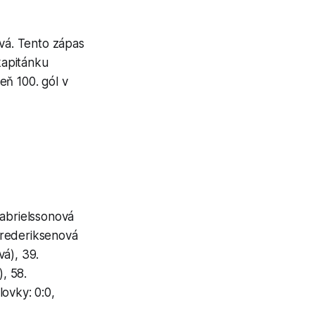
ová. Tento zápas
kapitánku
eň 100. gól v
Gabrielssonová
Frederiksenová
á), 39.
, 58.
ovky: 0:0,