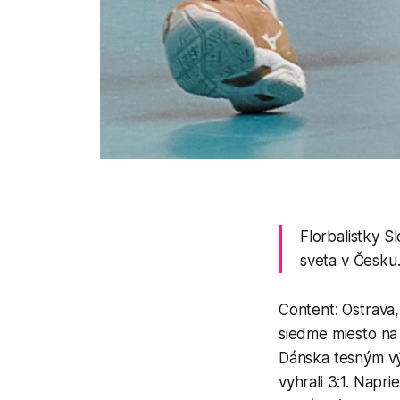
Florbalistky S
sveta v Česku.
Content: Ostrava,
siedme miesto na
Dánska tesným výs
vyhrali 3:1. Napr