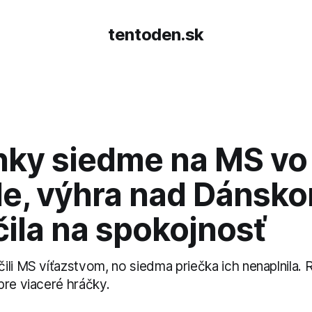
tentoden.sk
nky siedme na MS vo
ale, výhra nad Dánsk
ila na spokojnosť
ili MS víťazstvom, no siedma priečka ich nenaplnila. 
pre viaceré hráčky.