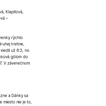
á, Klapitová,
ová –
ovenky rýchlo
ruhej tretine,
viedli už 6:3, no
peková gólom do
6:7. V záverečnom
vózne a Dánky sa
 miesto nie je to,