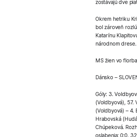
zostávajú dve pia
Okrem hetriku Kri
bol zároveň rozl
Katarínu Klapitov
národnom drese.
MS žien vo florba
Dánsko – SLOVENSK
Góly: 3. Voldbyov
(Voldbyová), 57.
(Voldbyová) – 4. 
Hrabovská (Hudák
Chúpeková. Rozhod
oslabenia: 0:0, 32