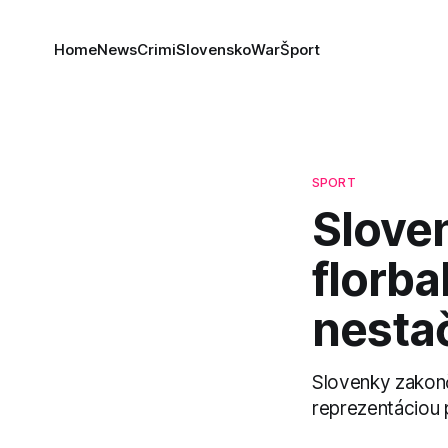
Home
News
Crimi
Slovensko
War
Šport
SPORT
Slove
florb
nestač
Slovenky zakonč
reprezentáciou 