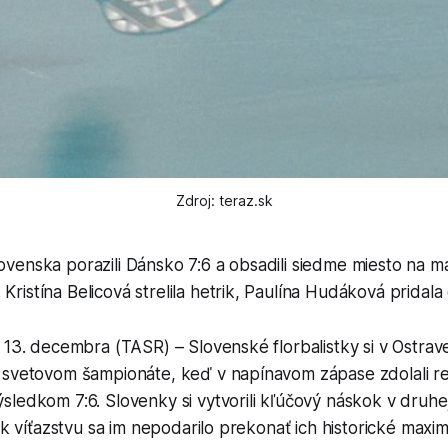
Zdroj: teraz.sk
lovenska porazili Dánsko 7:6 a obsadili siedme miesto na m
 Kristína Belicová strelila hetrik, Paulína Hudáková pridala
 13. decembra (TASR) – Slovenské florbalistky si v Ostrave
 svetovom šampionáte, keď v napínavom zápase zdolali r
ledkom 7:6. Slovenky si vytvorili kľúčový náskok v druhej
iek víťazstvu sa im nepodarilo prekonať ich historické max