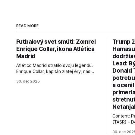
READ MORE
Futbalový svet smúti: Zomrel
Trump ž
Enrique Collar, ikona Atlética
Hamasu, 
Madrid
dodržia
Lead: B
Atlético Madrid stratilo svoju legendu.
Donald 
Enrique Collar, kapitán zlatej éry, nás
potrebu
opustil vo veku 91 rokov. Spomíname na
30. dec 2025
jeho úspechy a odkaz.
a ocenil
prímeri
stretnu
Netanja
Content: P
(TASR) – D
prezident 
30. dec 202
vyhlásil, 