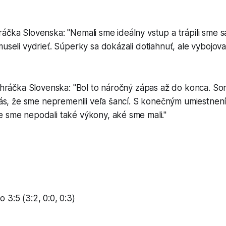
áčka Slovenska: "Nemali sme ideálny vstup a trápili sme 
museli vydrieť. Súperky sa dokázali dotiahnuť, ale vybojov
, hráčka Slovenska: "Bol to náročný zápas až do konca. So
 nás, že sme nepremenili veľa šancí. S konečným umiestnen
e sme nepodali také výkony, aké sme mali."
 3:5 (3:2, 0:0, 0:3)