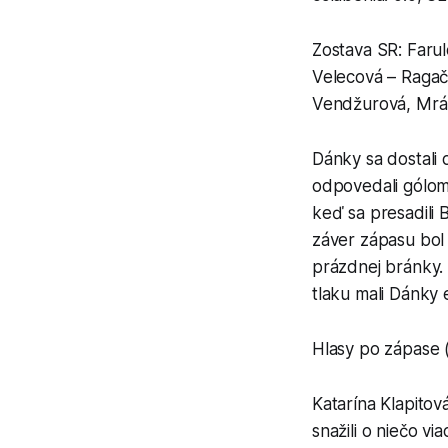
Zostava SR: Faru
Velecová – Ragač
Vendžurová, Mrá
Dánky sa dostali 
odpovedali gólom 
keď sa presadili 
záver zápasu bol
prázdnej bránky. 
tlaku mali Dánky 
Hlasy po zápase (
Katarína Klapitov
snažili o niečo v