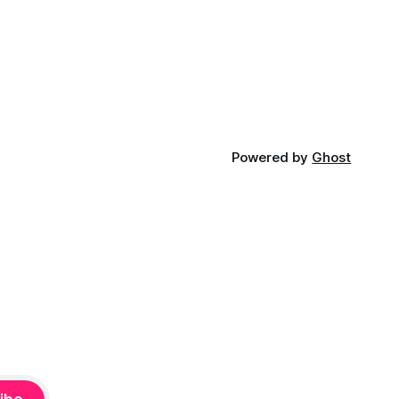
iá KĽDR, na
FP.
Powered by
Ghost