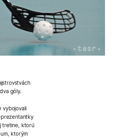
ajstrovstvách
 dva góly.
 vybojovali
eprezentantky
 tretine, ktorú
imum, ktorým