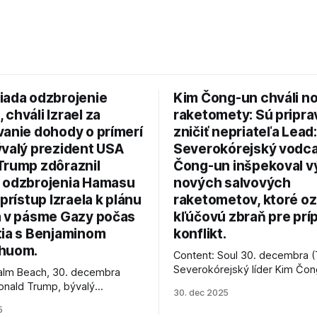
iada odzbrojenie
Kim Čong-un chváli n
chváli Izrael za
raketomety: Sú pripr
vanie dohody o prímerí
zničiť nepriateľa Lead:
ývalý prezident USA
Severokórejský vodc
Trump zdôraznil
Čong-un inšpekoval v
 odzbrojenia Hamasu
nových salvových
 prístup Izraela k plánu
raketometov, ktoré oz
a v pásme Gazy počas
kľúčovú zbraň pre prí
tia s Benjaminom
konflikt.
huom.
Content: Soul 30. decembra (
Severokórejský líder Kim Čo
alm Beach, 30. decembra
navštívil továreň, kde sa vyrá
onald Trump, bývalý
30. dec 2025
najnovšie salvové raketomety 
Spojených štátov, v pondelok
5
chválou na ich deštrukčné sch
že odzbrojenie palestínskeho