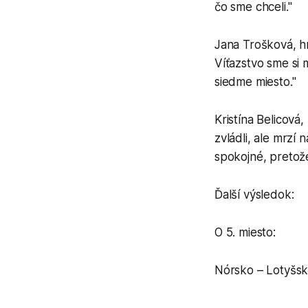
čo sme chceli."
Jana Trošková, hr
Víťazstvo sme si 
siedme miesto."
Kristína Belicová
zvládli, ale mrzí
spokojné, pretož
Ďalší výsledok:
O 5. miesto:
Nórsko – Lotyšsko