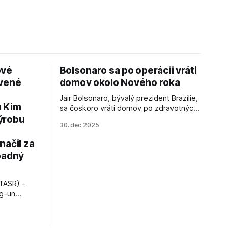
ové
Bolsonaro sa po operácii vráti
avené
domov okolo Nového roka
Jair Bolsonaro, bývalý prezident Brazílie,
a Kim
sa čoskoro vráti domov po zdravotných
ýrobu
zákrokoch, no väzenie ho neminie.
30. dec 2025
načil za
padný
TASR) –
ng-un
bajú
a nešetril
opnosti.