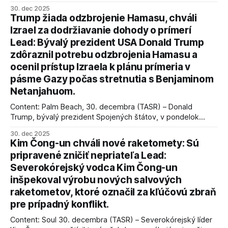
úspechy a odkaz.
30. dec 2025
Trump žiada odzbrojenie Hamasu, chváli
Izrael za dodržiavanie dohody o prímerí
Lead: Bývalý prezident USA Donald Trump
zdôraznil potrebu odzbrojenia Hamasu a
ocenil prístup Izraela k plánu prímeria v
pásme Gazy počas stretnutia s Benjaminom
Netanjahuom.
Content: Palm Beach, 30. decembra (TASR) – Donald
Trump, bývalý prezident Spojených štátov, v pondelok
vyhlásil, že odzbrojenie palestínskeho hnutia Hamas je
30. dec 2025
kľúčové pre úspešné dosiahnutie prímeria v Gaze. Agentúra
Kim Čong-un chváli nové raketomety: Sú
AFP informuje, že Trump vyjadril presvedčenie, že Izrael plní
pripravené zničiť nepriateľa Lead:
podmienky dohody o prí
Severokórejský vodca Kim Čong-un
inšpekoval výrobu nových salvových
raketometov, ktoré označil za kľúčovú zbraň
pre prípadný konflikt.
Content: Soul 30. decembra (TASR) – Severokórejský líder