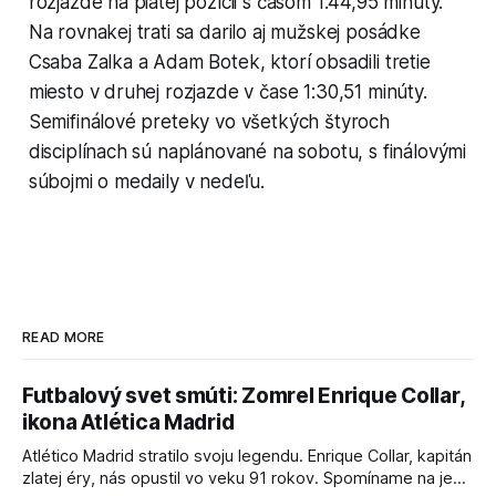
rozjazde na piatej pozícii s časom 1:44,95 minúty.
Na rovnakej trati sa darilo aj mužskej posádke
Csaba Zalka a Adam Botek, ktorí obsadili tretie
miesto v druhej rozjazde v čase 1:30,51 minúty.
Semifinálové preteky vo všetkých štyroch
disciplínach sú naplánované na sobotu, s finálovými
súbojmi o medaily v nedeľu.
READ MORE
Futbalový svet smúti: Zomrel Enrique Collar,
ikona Atlética Madrid
Atlético Madrid stratilo svoju legendu. Enrique Collar, kapitán
zlatej éry, nás opustil vo veku 91 rokov. Spomíname na jeho