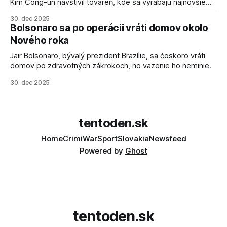
Kim Čong-un navštívil továreň, kde sa vyrábajú najnovšie
salvové raketomety a nešetril chválou na ich deštrukčné
30. dec 2025
schopnosti. Informovali o tom štátne médiá KĽDR, na ktoré
Bolsonaro sa po operácii vráti domov okolo
sa odvoláva agentúra AFP.
Nového roka
Jair Bolsonaro, bývalý prezident Brazílie, sa čoskoro vráti
domov po zdravotných zákrokoch, no väzenie ho neminie.
30. dec 2025
tentoden.sk
Home
Crimi
War
Sport
Slovakia
Newsfeed
Powered by
Ghost
tentoden.sk