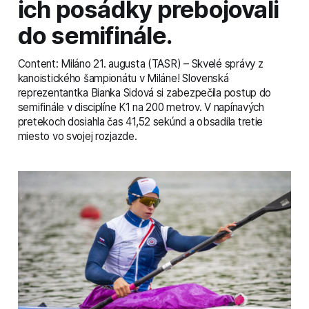
ich posádky prebojovali
do semifinále.
Content: Miláno 21. augusta (TASR) – Skvelé správy z
kanoistického šampionátu v Miláne! Slovenská
reprezentantka Bianka Sidová si zabezpečila postup do
semifinále v disciplíne K1 na 200 metrov. V napínavých
pretekoch dosiahla čas 41,52 sekúnd a obsadila tretie
miesto vo svojej rozjazde.