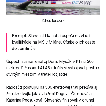
Zdroj: teraz.sk
Excerpt: Slovenskí kanoisti úspešne zvládli
kvalifikácie na MS v Miláne. Čítajte o ich ceste
do semifinále!
Úspech zaznamenal aj Denis Myšák v K1 na 500
metrov. S časom 1:41,46 minúty si vybojoval postup
štvrtým miestom v tretej rozjazde.
Radosť z postupu na 500-metrovej trati prežíva aj
ženský dvojkajak v zložení Dagmar Čulenová a
Katarína Pecsuková. Slovenky finišovali v druhej