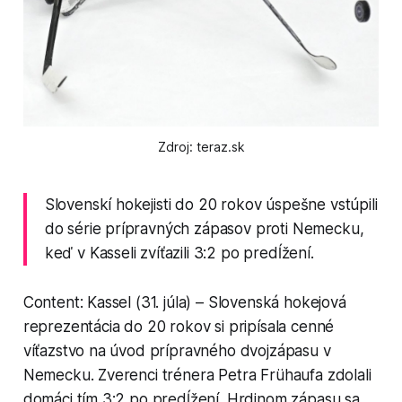
Zdroj: teraz.sk
Slovenskí hokejisti do 20 rokov úspešne vstúpili
do série prípravných zápasov proti Nemecku,
keď v Kasseli zvíťazili 3:2 po predĺžení.
Content: Kassel (31. júla) – Slovenská hokejová
reprezentácia do 20 rokov si pripísala cenné
víťazstvo na úvod prípravného dvojzápasu v
Nemecku. Zverenci trénera Petra Frühaufa zdolali
domáci tím 3:2 po predĺžení. Hrdinom zápasu sa