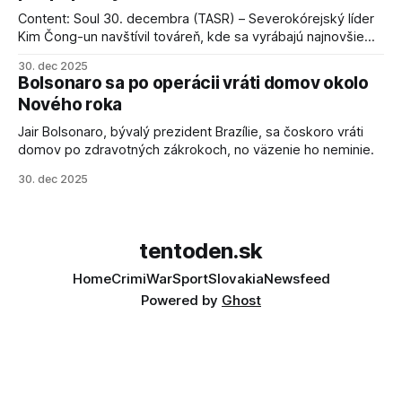
Content: Soul 30. decembra (TASR) – Severokórejský líder
Kim Čong-un navštívil továreň, kde sa vyrábajú najnovšie
salvové raketomety a nešetril chválou na ich deštrukčné
30. dec 2025
schopnosti. Informovali o tom štátne médiá KĽDR, na ktoré
Bolsonaro sa po operácii vráti domov okolo
sa odvoláva agentúra AFP.
Nového roka
Jair Bolsonaro, bývalý prezident Brazílie, sa čoskoro vráti
domov po zdravotných zákrokoch, no väzenie ho neminie.
30. dec 2025
tentoden.sk
Home
Crimi
War
Sport
Slovakia
Newsfeed
Powered by
Ghost