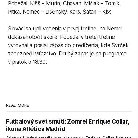
Pobežal, Kišš – Murín, Chovan, Mišiak – Tomík,
Pitka, Nemec – Liščinský, Kalis, Šatan – Kiss
Slováci sa ujali vedenia v prvej tretine, no Nemci
dokázali otočiť skóre. Pobežal v tretej tretine
vyrovnal a poslal zápas do predĺženia, kde Svrček
zabezpečil víťazstvo. Druhý zápas je na programe
v piatok o 18:30.
READ MORE
Futbalový svet smúti: Zomrel Enrique Collar,
ikona Atlética Madrid