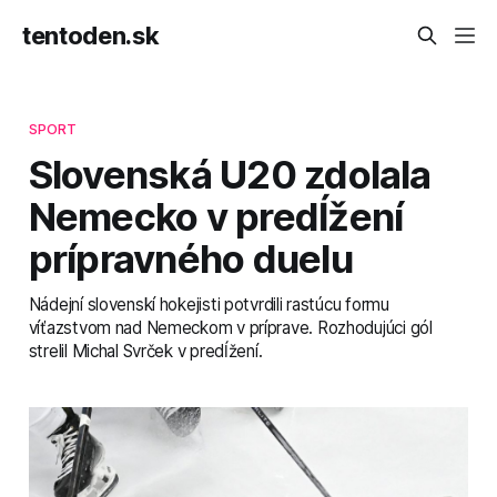
tentoden.sk
SPORT
Slovenská U20 zdolala
Nemecko v predĺžení
prípravného duelu
Nádejní slovenskí hokejisti potvrdili rastúcu formu
víťazstvom nad Nemeckom v príprave. Rozhodujúci gól
strelil Michal Svrček v predĺžení.