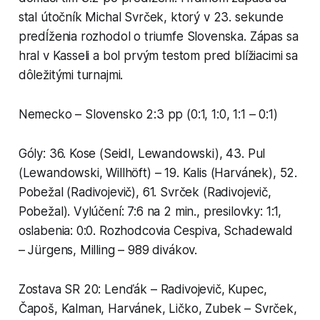
stal útočník Michal Svrček, ktorý v 23. sekunde
predĺženia rozhodol o triumfe Slovenska. Zápas sa
hral v Kasseli a bol prvým testom pred blížiacimi sa
dôležitými turnajmi.
Nemecko – Slovensko 2:3 pp (0:1, 1:0, 1:1 – 0:1)
Góly: 36. Kose (Seidl, Lewandowski), 43. Pul
(Lewandowski, Willhöft) – 19. Kalis (Harvánek), 52.
Pobežal (Radivojevič), 61. Svrček (Radivojevič,
Pobežal). Vylúčení: 7:6 na 2 min., presilovky: 1:1,
oslabenia: 0:0. Rozhodcovia Cespiva, Schadewald
– Jürgens, Milling – 989 divákov.
Zostava SR 20: Lenďák – Radivojevič, Kupec,
Čapoš, Kalman, Harvánek, Ličko, Zubek – Svrček,