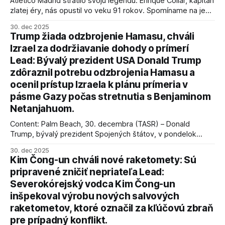
Atlético Madrid stratilo svoju legendu. Enrique Collar, kapitán
zlatej éry, nás opustil vo veku 91 rokov. Spomíname na jeho
úspechy a odkaz.
30. dec 2025
Trump žiada odzbrojenie Hamasu, chváli
Izrael za dodržiavanie dohody o prímerí
Lead: Bývalý prezident USA Donald Trump
zdôraznil potrebu odzbrojenia Hamasu a
ocenil prístup Izraela k plánu prímeria v
pásme Gazy počas stretnutia s Benjaminom
Netanjahuom.
Content: Palm Beach, 30. decembra (TASR) – Donald
Trump, bývalý prezident Spojených štátov, v pondelok
vyhlásil, že odzbrojenie palestínskeho hnutia Hamas je
30. dec 2025
kľúčové pre úspešné dosiahnutie prímeria v Gaze. Agentúra
Kim Čong-un chváli nové raketomety: Sú
AFP informuje, že Trump vyjadril presvedčenie, že Izrael plní
pripravené zničiť nepriateľa Lead:
podmienky dohody o prí
Severokórejský vodca Kim Čong-un
inšpekoval výrobu nových salvových
raketometov, ktoré označil za kľúčovú zbraň
pre prípadný konflikt.