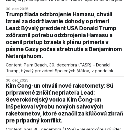
úspechy a odkaz.
30. dec 2025
Trump žiada odzbrojenie Hamasu, chváli
Izrael za dodržiavanie dohody o prímerí
Lead: Bývalý prezident USA Donald Trump
zdôraznil potrebu odzbrojenia Hamasu a
ocenil prístup Izraela k plánu prímeria v
pásme Gazy počas stretnutia s Benjaminom
Netanjahuom.
Content: Palm Beach, 30. decembra (TASR) – Donald
Trump, bývalý prezident Spojených štátov, v pondelok
vyhlásil, že odzbrojenie palestínskeho hnutia Hamas je
30. dec 2025
kľúčové pre úspešné dosiahnutie prímeria v Gaze. Agentúra
Kim Čong-un chváli nové raketomety: Sú
AFP informuje, že Trump vyjadril presvedčenie, že Izrael plní
pripravené zničiť nepriateľa Lead:
podmienky dohody o prí
Severokórejský vodca Kim Čong-un
inšpekoval výrobu nových salvových
raketometov, ktoré označil za kľúčovú zbraň
pre prípadný konflikt.
Content: Soul 30. decembra (TASR) – Severokórejský líder