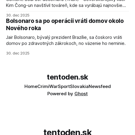
Kim Čong-un navštívil továreň, kde sa vyrábajú najnovšie
salvové raketomety a nešetril chválou na ich deštrukčné
30. dec 2025
schopnosti. Informovali o tom štátne médiá KĽDR, na ktoré
Bolsonaro sa po operácii vráti domov okolo
sa odvoláva agentúra AFP.
Nového roka
Jair Bolsonaro, bývalý prezident Brazílie, sa čoskoro vráti
domov po zdravotných zákrokoch, no väzenie ho neminie.
30. dec 2025
tentoden.sk
Home
Crimi
War
Sport
Slovakia
Newsfeed
Powered by
Ghost
tentoden.sk