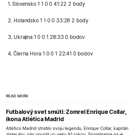
1. Slovensko 1 1 0 0 41:22 2 body
2. Holandsko 1 1 0 0 33:28 2 body
3. Ukrajina 1 0 0 1 28:33 0 bodov
4. Čierna Hora 1 0 0 1 22:41 0 bodov
READ MORE
Futbalový svet smúti: Zomrel Enrique Collar,
ikona Atlética Madrid
Atlético Madrid stratilo svoju legendu. Enrique Collar, kapitán
zlatej éry, nás opustil vo veku 91 rokov. Spomíname na jeho