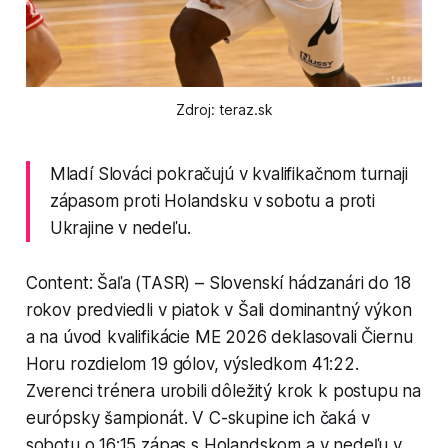
Zdroj: teraz.sk
Mladí Slováci pokračujú v kvalifikačnom turnaji
zápasom proti Holandsku v sobotu a proti
Ukrajine v nedeľu.
Content: Šaľa (TASR) – Slovenskí hádzanári do 18
rokov predviedli v piatok v Šali dominantný výkon
a na úvod kvalifikácie ME 2026 deklasovali Čiernu
Horu rozdielom 19 gólov, výsledkom 41:22.
Zverenci trénera urobili dôležitý krok k postupu na
európsky šampionát. V C-skupine ich čaká v
sobotu o 16:15 zápas s Holandskom a v nedeľu v