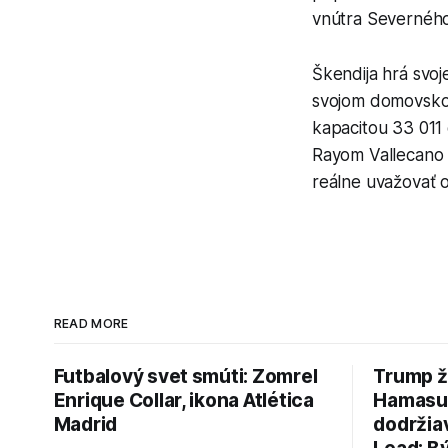
vnútra Severného
Škendija hrá svo
svojom domovskom
kapacitou 33 011 
Rayom Vallecano 
reálne uvažovať 
READ MORE
Futbalový svet smúti: Zomrel
Trump ž
Enrique Collar, ikona Atlética
Hamasu, 
Madrid
dodržia