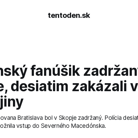
tentoden.sk
nský fanúšik zadržan
, desiatim zakázali 
jiny
ovana Bratislava bol v Skopje zadržaný. Polícia desia
ožnila vstup do Severného Macedónska.