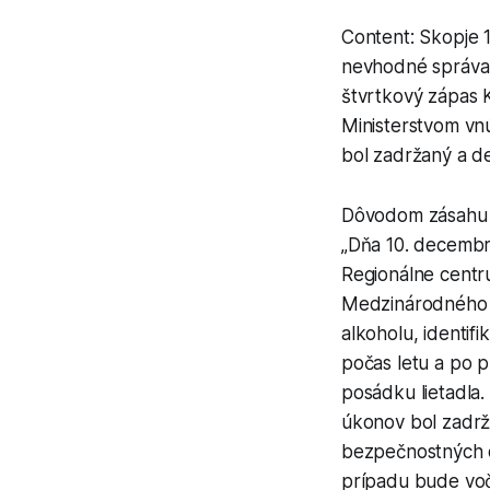
Content: Skopje 
nevhodné správani
štvrtkový zápas K
Ministerstvom vn
bol zadržaný a d
Dôvodom zásahu b
„Dňa 10. decembra
Regionálne centru
Medzinárodného l
alkoholu, identif
počas letu a po p
posádku lietadla.
úkonov bol zadrža
bezpečnostných 
prípadu bude voči