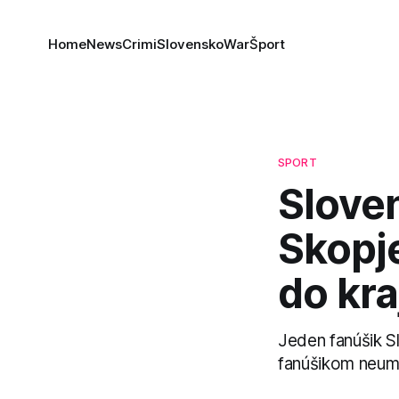
Home
News
Crimi
Slovensko
War
Šport
SPORT
Slove
Skopje
do kra
Jeden fanúšik Sl
fanúšikom neum