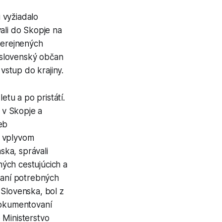
 vyžiadalo
ali do Skopje na
verejnených
 slovenský občan
stup do krajiny.
tu a po pristátí.
e v Skopje a
eb
d vplyvom
ska, správali
ných cestujúcich a
onaní potrebných
 Slovenska, bol z
dokumentovaní
 Ministerstvo