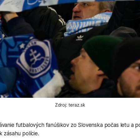
Zdroj: teraz.sk
vanie futbalových fanúšikov zo Slovenska počas letu a po
k zásahu polície.