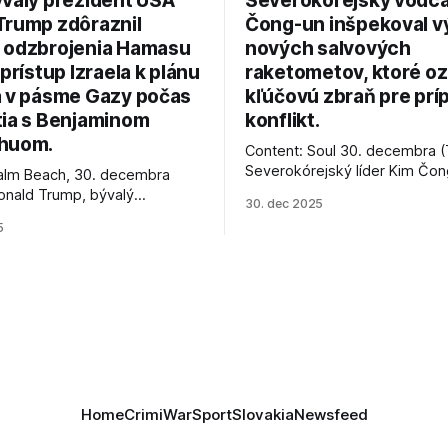
ývalý prezident USA
Severokórejský vodc
Trump zdôraznil
Čong-un inšpekoval v
 odzbrojenia Hamasu
nových salvových
 prístup Izraela k plánu
raketometov, ktoré oz
a v pásme Gazy počas
kľúčovú zbraň pre prí
tia s Benjaminom
konflikt.
huom.
Content: Soul 30. decembra (
Severokórejský líder Kim Čo
alm Beach, 30. decembra
navštívil továreň, kde sa vyrá
onald Trump, bývalý
30. dec 2025
najnovšie salvové raketomety 
Spojených štátov, v pondelok
5
chválou na ich deštrukčné sch
že odzbrojenie palestínskeho
Informovali o tom štátne méd
as je kľúčové pre úspešné
ktoré sa odvoláva agentúra A
e prímeria v Gaze. Agentúra
je, že Trump vyjadril
ie, že Izrael plní podmienky
rí
Home
Crimi
War
Sport
Slovakia
Newsfeed