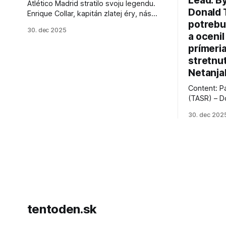
Lead: B
Atlético Madrid stratilo svoju legendu.
Donald 
Enrique Collar, kapitán zlatej éry, nás
potrebu
opustil vo veku 91 rokov. Spomíname na
30. dec 2025
jeho úspechy a odkaz.
a ocenil
prímeri
stretnu
Netanja
Content: P
(TASR) – D
prezident 
30. dec 202
vyhlásil, 
hnutia Ham
dosiahnuti
AFP informu
presvedčen
dohody o p
tentoden.sk