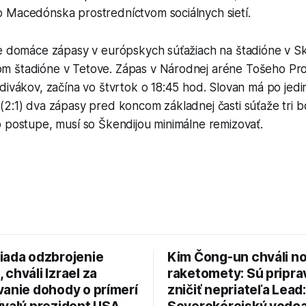
 Macedónska prostredníctvom sociálnych sietí.
je domáce zápasy v európskych súťažiach na štadióne v Sk
 štadióne v Tetove. Zápas v Národnej aréne Tošeho Pro
divákov, začína vo štvrtok o 18:45 hod. Slovan má po jed
(2:1) dva zápasy pred koncom základnej časti súťaže tri 
o postupe, musí so Škendijou minimálne remizovať.
iada odzbrojenie
Kim Čong-un chváli n
chváli Izrael za
raketomety: Sú pripr
vanie dohody o prímerí
zničiť nepriateľa Lead: