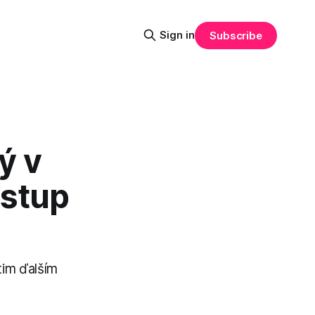
Sign in
Subscribe
ý v
vstup
tim ďalším