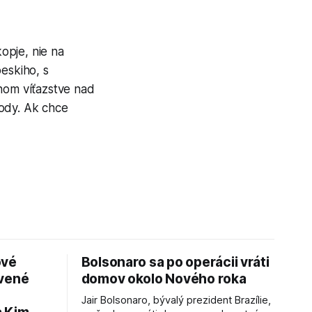
opje, nie na
eskiho, s
inom víťazstve nad
body. Ak chce
ové
Bolsonaro sa po operácii vráti
avené
domov okolo Nového roka
Jair Bolsonaro, bývalý prezident Brazílie,