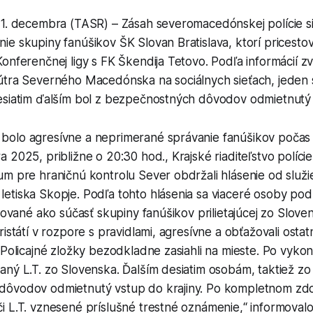
11. decembra (TASR) – Zásah severomacedónskej polície si
e skupiny fanúšikov ŠK Slovan Bratislava, ktorí pricestov
onferenčnej ligy s FK Škendija Tetovo. Podľa informácií z
útra Severného Macedónska na sociálnych sieťach, jeden
esiatim ďalším bol z bezpečnostných dôvodov odmietnutý v
olo agresívne a neprimerané správanie fanúšikov počas le
 2025, približne o 20:30 hod., Krajské riaditeľstvo políci
m pre hraničnú kontrolu Sever obdržali hlásenie od služi
etiska Skopje. Podľa tohto hlásenia sa viaceré osoby po
ikované ako súčasť skupiny fanúšikov prilietajúcej zo Sloven
ristátí v rozpore s pravidlami, agresívne a obťažovali ostat
 Policajné zložky bezodkladne zasiahli na mieste. Po vyk
ný L.T. zo Slovenska. Ďalším desiatim osobám, taktiež zo
dôvodov odmietnutý vstup do krajiny. Po kompletnom z
 L.T. vznesené príslušné trestné oznámenie,“ informovalo