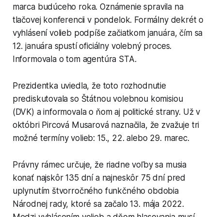
marca budúceho roka. Oznámenie spravila na
tlačovej konferencii v pondelok. Formálny dekrét o
vyhlásení volieb podpíše začiatkom januára, čím sa
12. januára spustí oficiálny volebný proces.
Informovala o tom agentúra STA.
Prezidentka uviedla, že toto rozhodnutie
prediskutovala so Štátnou volebnou komisiou
(DVK) a informovala o ňom aj politické strany. Už v
októbri Pircová Musarová naznačila, že zvažuje tri
možné termíny volieb: 15., 22. alebo 29. marec.
Právny rámec určuje, že riadne voľby sa musia
konať najskôr 135 dní a najneskôr 75 dní pred
uplynutím štvorročného funkčného obdobia
Národnej rady, ktoré sa začalo 13. mája 2022.