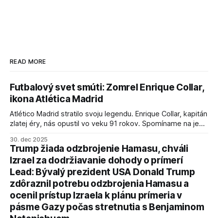
READ MORE
Futbalový svet smúti: Zomrel Enrique Collar,
ikona Atlética Madrid
Atlético Madrid stratilo svoju legendu. Enrique Collar, kapitán
zlatej éry, nás opustil vo veku 91 rokov. Spomíname na jeho
úspechy a odkaz.
30. dec 2025
Trump žiada odzbrojenie Hamasu, chváli
Izrael za dodržiavanie dohody o prímerí
Lead: Bývalý prezident USA Donald Trump
zdôraznil potrebu odzbrojenia Hamasu a
ocenil prístup Izraela k plánu prímeria v
pásme Gazy počas stretnutia s Benjaminom