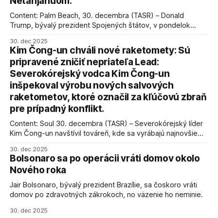
Netanjahuom.
Content: Palm Beach, 30. decembra (TASR) – Donald
Trump, bývalý prezident Spojených štátov, v pondelok
vyhlásil, že odzbrojenie palestínskeho hnutia Hamas je
30. dec 2025
kľúčové pre úspešné dosiahnutie prímeria v Gaze. Agentúra
Kim Čong-un chváli nové raketomety: Sú
AFP informuje, že Trump vyjadril presvedčenie, že Izrael plní
pripravené zničiť nepriateľa Lead:
podmienky dohody o prí
Severokórejský vodca Kim Čong-un
inšpekoval výrobu nových salvových
raketometov, ktoré označil za kľúčovú zbraň
pre prípadný konflikt.
Content: Soul 30. decembra (TASR) – Severokórejský líder
Kim Čong-un navštívil továreň, kde sa vyrábajú najnovšie
salvové raketomety a nešetril chválou na ich deštrukčné
30. dec 2025
schopnosti. Informovali o tom štátne médiá KĽDR, na ktoré
Bolsonaro sa po operácii vráti domov okolo
sa odvoláva agentúra AFP.
Nového roka
Jair Bolsonaro, bývalý prezident Brazílie, sa čoskoro vráti
domov po zdravotných zákrokoch, no väzenie ho neminie.
30. dec 2025