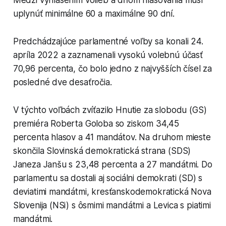
Medzi vyhlásením volieb a dňom hlasovania musí
uplynúť minimálne 60 a maximálne 90 dní.
Predchádzajúce parlamentné voľby sa konali 24.
apríla 2022 a zaznamenali vysokú volebnú účasť
70,96 percenta, čo bolo jedno z najvyšších čísel za
posledné dve desaťročia.
V týchto voľbách zvíťazilo Hnutie za slobodu (GS)
premiéra Roberta Goloba so ziskom 34,45
percenta hlasov a 41 mandátov. Na druhom mieste
skončila Slovinská demokratická strana (SDS)
Janeza Janšu s 23,48 percenta a 27 mandátmi. Do
parlamentu sa dostali aj sociálni demokrati (SD) s
deviatimi mandátmi, kresťanskodemokratická Nova
Slovenija (NSi) s ôsmimi mandátmi a Levica s piatimi
mandátmi.