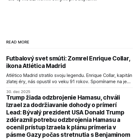
READ MORE
Futbalový svet smúti: Zomrel Enrique Collar,
ikona Atlética Madrid
Atlético Madrid stratilo svoju legendu. Enrique Collar, kapitán
zlatej éry, nás opustil vo veku 91 rokov. Spomíname na jeho
úspechy a odkaz.
30. dec 2025
Trump žiada odzbrojenie Hamasu, chváli
Izrael za dodržiavanie dohody o prímerí
Lead: Bývalý prezident USA Donald Trump
zdôraznil potrebu odzbrojenia Hamasu a
ocenil prístup Izraela k plánu prímeria v
pásme Gazy počas stretnutia s Benjaminom