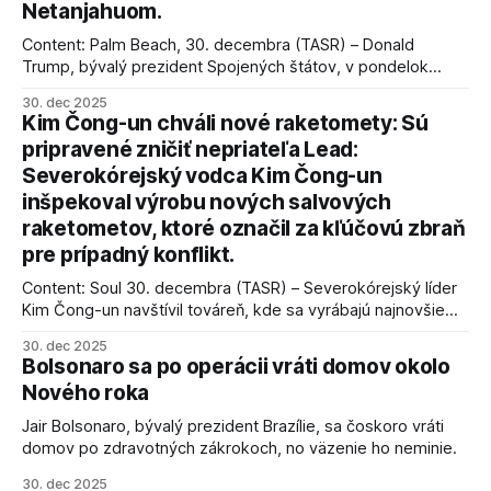
Netanjahuom.
Content: Palm Beach, 30. decembra (TASR) – Donald
Trump, bývalý prezident Spojených štátov, v pondelok
vyhlásil, že odzbrojenie palestínskeho hnutia Hamas je
30. dec 2025
kľúčové pre úspešné dosiahnutie prímeria v Gaze. Agentúra
Kim Čong-un chváli nové raketomety: Sú
AFP informuje, že Trump vyjadril presvedčenie, že Izrael plní
pripravené zničiť nepriateľa Lead:
podmienky dohody o prí
Severokórejský vodca Kim Čong-un
inšpekoval výrobu nových salvových
raketometov, ktoré označil za kľúčovú zbraň
pre prípadný konflikt.
Content: Soul 30. decembra (TASR) – Severokórejský líder
Kim Čong-un navštívil továreň, kde sa vyrábajú najnovšie
salvové raketomety a nešetril chválou na ich deštrukčné
30. dec 2025
schopnosti. Informovali o tom štátne médiá KĽDR, na ktoré
Bolsonaro sa po operácii vráti domov okolo
sa odvoláva agentúra AFP.
Nového roka
Jair Bolsonaro, bývalý prezident Brazílie, sa čoskoro vráti
domov po zdravotných zákrokoch, no väzenie ho neminie.
30. dec 2025