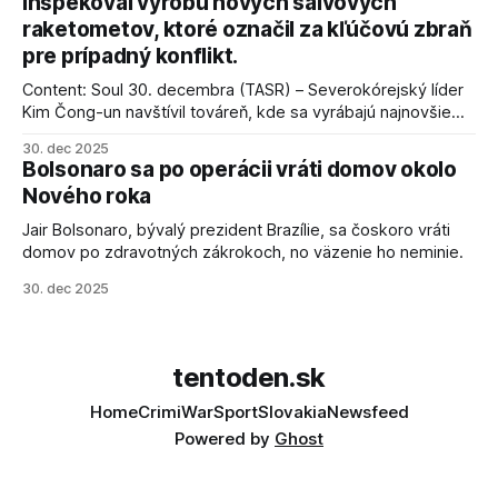
inšpekoval výrobu nových salvových
raketometov, ktoré označil za kľúčovú zbraň
pre prípadný konflikt.
Content: Soul 30. decembra (TASR) – Severokórejský líder
Kim Čong-un navštívil továreň, kde sa vyrábajú najnovšie
salvové raketomety a nešetril chválou na ich deštrukčné
30. dec 2025
schopnosti. Informovali o tom štátne médiá KĽDR, na ktoré
Bolsonaro sa po operácii vráti domov okolo
sa odvoláva agentúra AFP.
Nového roka
Jair Bolsonaro, bývalý prezident Brazílie, sa čoskoro vráti
domov po zdravotných zákrokoch, no väzenie ho neminie.
30. dec 2025
tentoden.sk
Home
Crimi
War
Sport
Slovakia
Newsfeed
Powered by
Ghost