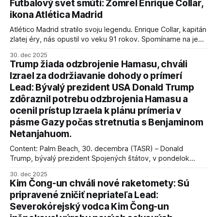
Futbalový svet smúti: Zomrel Enrique Collar,
ikona Atlética Madrid
Atlético Madrid stratilo svoju legendu. Enrique Collar, kapitán
zlatej éry, nás opustil vo veku 91 rokov. Spomíname na jeho
úspechy a odkaz.
30. dec 2025
Trump žiada odzbrojenie Hamasu, chváli
Izrael za dodržiavanie dohody o prímerí
Lead: Bývalý prezident USA Donald Trump
zdôraznil potrebu odzbrojenia Hamasu a
ocenil prístup Izraela k plánu prímeria v
pásme Gazy počas stretnutia s Benjaminom
Netanjahuom.
Content: Palm Beach, 30. decembra (TASR) – Donald
Trump, bývalý prezident Spojených štátov, v pondelok
vyhlásil, že odzbrojenie palestínskeho hnutia Hamas je
30. dec 2025
kľúčové pre úspešné dosiahnutie prímeria v Gaze. Agentúra
Kim Čong-un chváli nové raketomety: Sú
AFP informuje, že Trump vyjadril presvedčenie, že Izrael plní
pripravené zničiť nepriateľa Lead:
podmienky dohody o prí
Severokórejský vodca Kim Čong-un