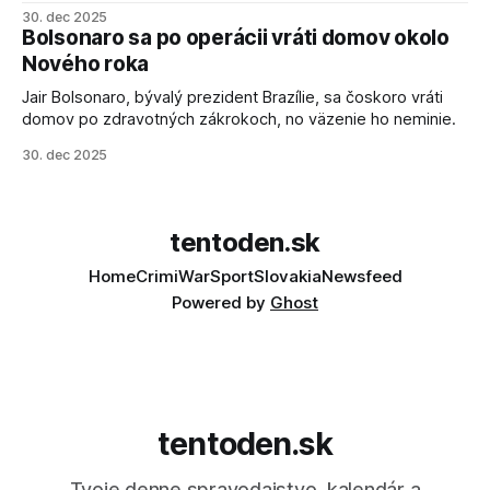
salvové raketomety a nešetril chválou na ich deštrukčné
30. dec 2025
schopnosti. Informovali o tom štátne médiá KĽDR, na ktoré
Bolsonaro sa po operácii vráti domov okolo
sa odvoláva agentúra AFP.
Nového roka
Jair Bolsonaro, bývalý prezident Brazílie, sa čoskoro vráti
domov po zdravotných zákrokoch, no väzenie ho neminie.
30. dec 2025
tentoden.sk
Home
Crimi
War
Sport
Slovakia
Newsfeed
Powered by
Ghost
tentoden.sk
Tvoje denne spravodajstvo, kalendár a