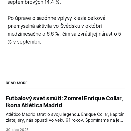
septembrových 14,4 %.
Po úprave o sezónne vplyvy klesla celková
priemyselná aktivita vo Švédsku v októbri
medzimesačne o 6,6 %, čím sa zvrátil jej nárast o 5
% v septembri.
READ MORE
Futbalový svet smúti: Zomrel Enrique Collar,
ikona Atlética Madrid
Atlético Madrid stratilo svoju legendu. Enrique Collar, kapitán
zlatej éry, nás opustil vo veku 91 rokov. Spomíname na jeho
úspechy a odkaz.
30. dec 2025