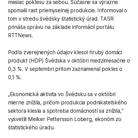
mesiac poklesu za sebou. Súčasne sa výrazne
spomalil rast priemyselnej produkcie. Informoval o
tom v stredu švédsky štatistický úrad. TASR
prináša správu na základe informácií portálu
RTTNews.
Podľa zverejnených údajov klesol hrubý domáci
produkt (HDP) Švédska v októbri medzimesačne o
0,3 %. V septembri pritom zaznamenal pokles o
0,1 %.
„Ekonomická aktivita vo Švédsku sa v októbri
mierne znížila, pričom produkcia podnikateľského
sektora klesla a spotreba domácností sa znížila,“
vysvetlil Melker Pettersson Loberg, ekonóm zo
štatistického úradu.