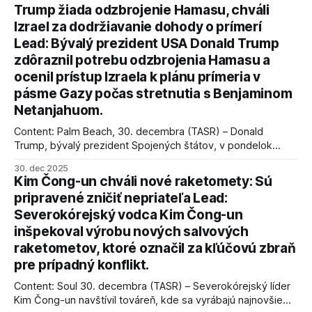
Trump žiada odzbrojenie Hamasu, chváli
Izrael za dodržiavanie dohody o prímerí
Lead: Bývalý prezident USA Donald Trump
zdôraznil potrebu odzbrojenia Hamasu a
ocenil prístup Izraela k plánu prímeria v
pásme Gazy počas stretnutia s Benjaminom
Netanjahuom.
Content: Palm Beach, 30. decembra (TASR) – Donald
Trump, bývalý prezident Spojených štátov, v pondelok
vyhlásil, že odzbrojenie palestínskeho hnutia Hamas je
30. dec 2025
kľúčové pre úspešné dosiahnutie prímeria v Gaze. Agentúra
Kim Čong-un chváli nové raketomety: Sú
AFP informuje, že Trump vyjadril presvedčenie, že Izrael plní
pripravené zničiť nepriateľa Lead:
podmienky dohody o prí
Severokórejský vodca Kim Čong-un
inšpekoval výrobu nových salvových
raketometov, ktoré označil za kľúčovú zbraň
pre prípadný konflikt.
Content: Soul 30. decembra (TASR) – Severokórejský líder
Kim Čong-un navštívil továreň, kde sa vyrábajú najnovšie