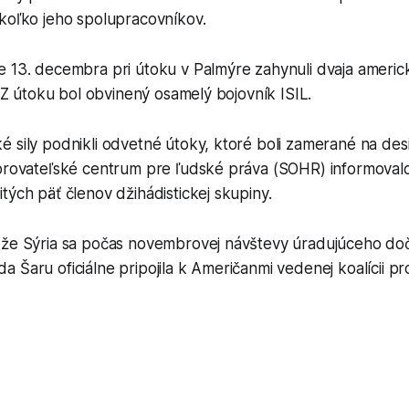
ekoľko jeho spolupracovníkov.
 13. decembra pri útoku v Palmýre zahynuli dvaja americkí
a. Z útoku bol obvinený osamelý bojovník ISIL.
 sily podnikli odvetné útoky, ktoré boli zamerané na desi
orovateľské centrum pre ľudské práva (SOHR) informovalo,
tých päť členov džihádistickej skupiny.
 že Sýria sa počas novembrovej návštevy úradujúceho d
 Šaru oficiálne pripojila k Američanmi vedenej koalícii prot