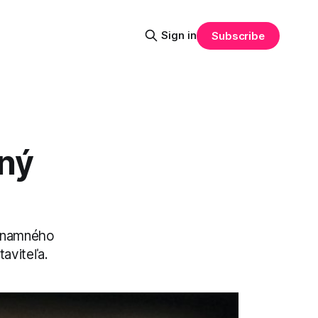
Sign in
Subscribe
dný
ýznamného
aviteľa.