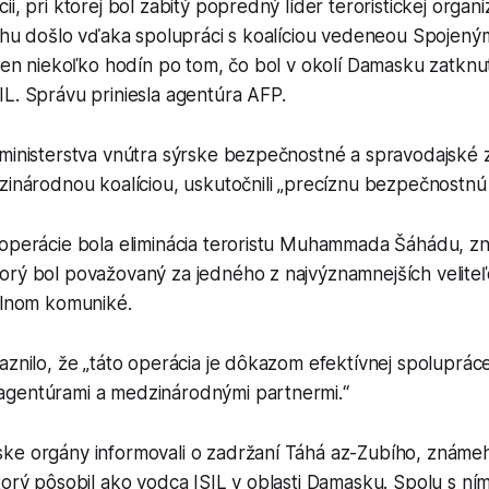
i, pri ktorej bol zabitý popredný líder teroristickej organ
sahu došlo vďaka spolupráci s koalíciou vedeneou Spojeným
 len niekoľko hodín po tom, čo bol v okolí Damasku zatknu
L. Správu priniesla agentúra AFP.
ministerstva vnútra sýrske bezpečnostné a spravodajské z
zinárodnou koalíciou, uskutočnili „precíznu bezpečnostnú 
 operácie bola eliminácia teroristu Muhammada Šáhádu, 
rý bol považovaný za jedného z najvýznamnejších veliteľov
iálnom komuniké.
aznilo, že „táto operácia je dôkazom efektívnej spoluprá
gentúrami a medzinárodnými partnermi.“
ke orgány informovali o zadržaní Táhá az-Zubího, známe
torý pôsobil ako vodca ISIL v oblasti Damasku. Spolu s ní