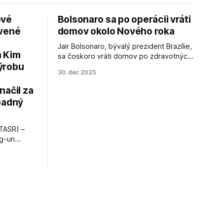
ové
Bolsonaro sa po operácii vráti
avené
domov okolo Nového roka
Jair Bolsonaro, bývalý prezident Brazílie,
a Kim
sa čoskoro vráti domov po zdravotných
ýrobu
zákrokoch, no väzenie ho neminie.
30. dec 2025
načil za
padný
TASR) –
ng-un
bajú
a nešetril
opnosti.
iá KĽDR, na
FP.