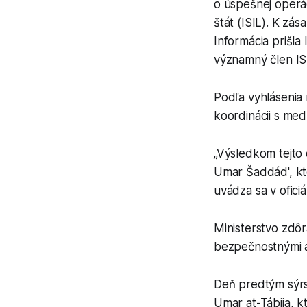
o úspešnej operáci
štát (ISIL). K zá
Informácia prišla
významný člen ISI
Podľa vyhlásenia 
koordinácii s med
„Výsledkom tejto
Umar Šaddád', kto
uvádza sa v ofic
Ministerstvo zdôr
bezpečnostnými a
Deň predtým sýrs
Umar at-Tábija, k