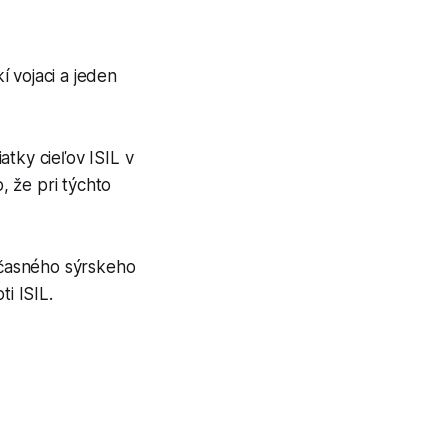
 vojaci a jeden
atky cieľov ISIL v
 že pri týchto
očasného sýrskeho
i ISIL.