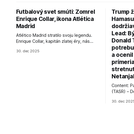
Futbalový svet smúti: Zomrel
Trump ž
Enrique Collar, ikona Atlética
Hamasu, 
Madrid
dodržia
Lead: B
Atlético Madrid stratilo svoju legendu.
Donald 
Enrique Collar, kapitán zlatej éry, nás
potrebu
opustil vo veku 91 rokov. Spomíname na
30. dec 2025
jeho úspechy a odkaz.
a ocenil
prímeri
stretnu
Netanja
Content: P
(TASR) – D
prezident 
30. dec 202
vyhlásil, 
hnutia Ham
dosiahnuti
AFP informu
presvedčen
dohody o p