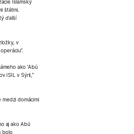
izácie Islamský
i štátmi.
tý ďalší
ložky, v
operáciu“.
známeho ako 'Abú
 ISIL v Sýrii,“
ce medzi domácimi
ho aj ako Abú
m bolo