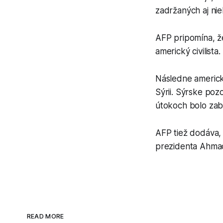
zadržaných aj ni
AFP pripomína, že
americký civilist
Následne americké
Sýrii. Sýrske poz
útokoch bolo zabi
AFP tiež dodáva,
prezidenta Ahmada
READ MORE