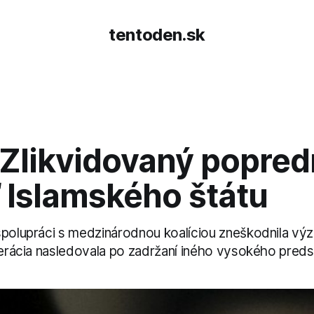
tentoden.sk
 Zlikvidovaný popre
ľ Islamského štátu
spolupráci s medzinárodnou koalíciou zneškodnila v
perácia nasledovala po zadržaní iného vysokého predst