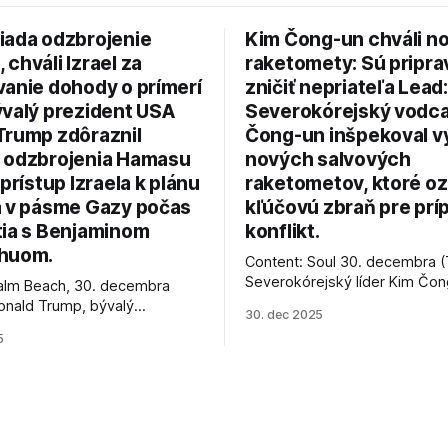
iada odzbrojenie
Kim Čong-un chváli n
chváli Izrael za
raketomety: Sú pripr
vanie dohody o prímerí
zničiť nepriateľa Lead:
ývalý prezident USA
Severokórejský vodc
Trump zdôraznil
Čong-un inšpekoval v
 odzbrojenia Hamasu
nových salvových
 prístup Izraela k plánu
raketometov, ktoré oz
a v pásme Gazy počas
kľúčovú zbraň pre prí
tia s Benjaminom
konflikt.
huom.
Content: Soul 30. decembra (
Severokórejský líder Kim Čo
alm Beach, 30. decembra
navštívil továreň, kde sa vyrá
onald Trump, bývalý
30. dec 2025
najnovšie salvové raketomety 
Spojených štátov, v pondelok
5
chválou na ich deštrukčné sch
že odzbrojenie palestínskeho
Informovali o tom štátne méd
as je kľúčové pre úspešné
ktoré sa odvoláva agentúra A
e prímeria v Gaze. Agentúra
je, že Trump vyjadril
ie, že Izrael plní podmienky
rí