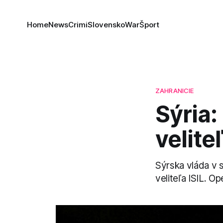
Home
News
Crimi
Slovensko
War
Šport
ZAHRANICIE
Sýria:
velite
Sýrska vláda v 
veliteľa ISIL. O