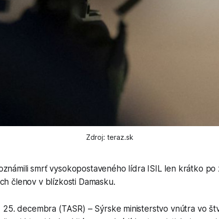
Zdroj: teraz.sk
známili smrť vysokopostaveného lídra ISIL len krátko po 
ch členov v blízkosti Damasku.
 25. decembra (TASR) – Sýrske ministerstvo vnútra vo št