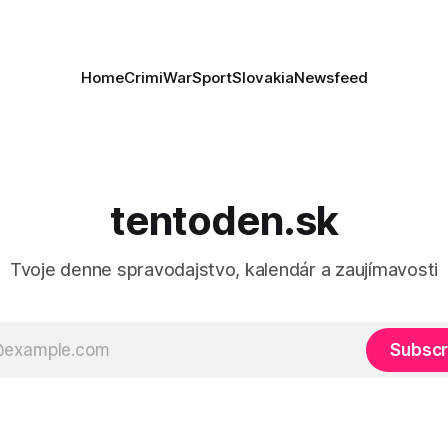
Home
Crimi
War
Sport
Slovakia
Newsfeed
tentoden.sk
Tvoje denne spravodajstvo, kalendár a zaujímavosti
Subscr