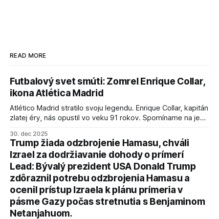
READ MORE
Futbalový svet smúti: Zomrel Enrique Collar,
ikona Atlética Madrid
Atlético Madrid stratilo svoju legendu. Enrique Collar, kapitán
zlatej éry, nás opustil vo veku 91 rokov. Spomíname na jeho
úspechy a odkaz.
30. dec 2025
Trump žiada odzbrojenie Hamasu, chváli
Izrael za dodržiavanie dohody o prímerí
Lead: Bývalý prezident USA Donald Trump
zdôraznil potrebu odzbrojenia Hamasu a
ocenil prístup Izraela k plánu prímeria v
pásme Gazy počas stretnutia s Benjaminom
Netanjahuom.