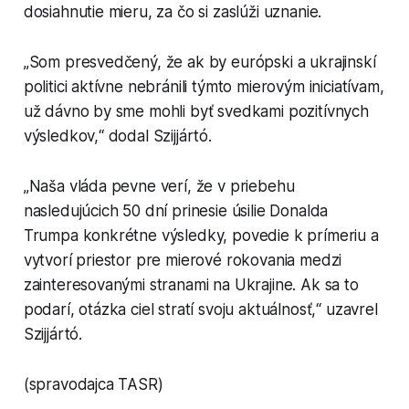
dosiahnutie mieru, za čo si zaslúži uznanie.
„Som presvedčený, že ak by európski a ukrajinskí
politici aktívne nebránili týmto mierovým iniciatívam,
už dávno by sme mohli byť svedkami pozitívnych
výsledkov,“ dodal Szijjártó.
„Naša vláda pevne verí, že v priebehu
nasledujúcich 50 dní prinesie úsilie Donalda
Trumpa konkrétne výsledky, povedie k prímeriu a
vytvorí priestor pre mierové rokovania medzi
zainteresovanými stranami na Ukrajine. Ak sa to
podarí, otázka ciel stratí svoju aktuálnosť,“ uzavrel
Szijjártó.
(spravodajca TASR)