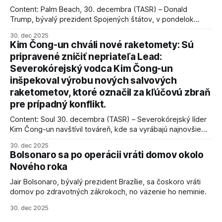
Content: Palm Beach, 30. decembra (TASR) – Donald
Trump, bývalý prezident Spojených štátov, v pondelok
vyhlásil, že odzbrojenie palestínskeho hnutia Hamas je
30. dec 2025
kľúčové pre úspešné dosiahnutie prímeria v Gaze. Agentúra
Kim Čong-un chváli nové raketomety: Sú
AFP informuje, že Trump vyjadril presvedčenie, že Izrael plní
pripravené zničiť nepriateľa Lead:
podmienky dohody o prí
Severokórejský vodca Kim Čong-un
inšpekoval výrobu nových salvových
raketometov, ktoré označil za kľúčovú zbraň
pre prípadný konflikt.
Content: Soul 30. decembra (TASR) – Severokórejský líder
Kim Čong-un navštívil továreň, kde sa vyrábajú najnovšie
salvové raketomety a nešetril chválou na ich deštrukčné
30. dec 2025
schopnosti. Informovali o tom štátne médiá KĽDR, na ktoré
Bolsonaro sa po operácii vráti domov okolo
sa odvoláva agentúra AFP.
Nového roka
Jair Bolsonaro, bývalý prezident Brazílie, sa čoskoro vráti
domov po zdravotných zákrokoch, no väzenie ho neminie.
30. dec 2025