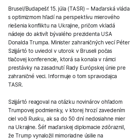
Brusel/Budapešť 15. júla (TASR) – Maďarská vláda
s optimizmom hľadí na perspektívu mierového
riešenia konfliktu na Ukrajine, pričom vkladá
nádeje do aktivít bývalého prezidenta USA
Donalda Trumpa. Minister zahraničných vecí Péter
Szijjártó to uviedol v utorok v Bruseli počas
tlačovej konferencie, ktorá sa konala v rámci
prestávky na zasadnutí Rady Európskej únie pre
zahraničné veci. Informuje o tom spravodajca
TASR.
Szijjártó reagoval na otázku novinárov ohľadom
Trumpovej podmienky, v ktorej hrozí zavedením
ciel voči Rusku, ak sa do 50 dní nedosiahne mier
na Ukrajine. Šéf maďarskej diplomacie zdôraznil,
že Trump vynaložil mimoriadne úsilie na