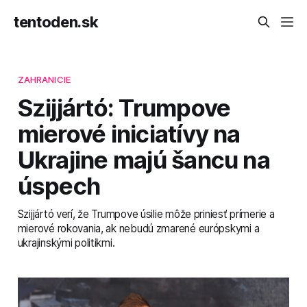
tentoden.sk
ZAHRANICIE
Szijjártó: Trumpove
mierové iniciatívy na
Ukrajine majú šancu na
úspech
Szijjártó verí, že Trumpove úsilie môže priniesť prímerie a
mierové rokovania, ak nebudú zmarené európskymi a
ukrajinskými politikmi.