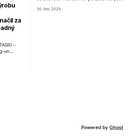
ýrobu
zákrokoch, no väzenie ho neminie.
30. dec 2025
načil za
padný
TASR) –
ng-un
bajú
a nešetril
opnosti.
iá KĽDR, na
FP.
Powered by
Ghost