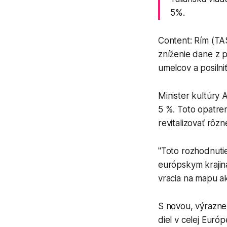
5%.
Content: Rím (TAS
zníženie dane z 
umelcov a posilni
Minister kultúry 
5 %. Toto opatren
revitalizovať rôz
"Toto rozhodnuti
európskym krajinám
vracia na mapu a
S novou, výrazne
diel v celej Euró