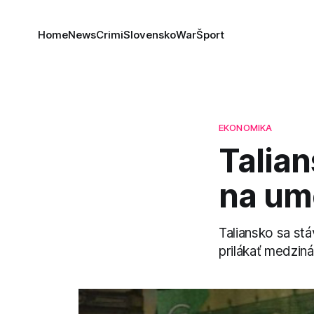
Home
News
Crimi
Slovensko
War
Šport
EKONOMIKA
Talian
na ume
Taliansko sa st
prilákať medzin