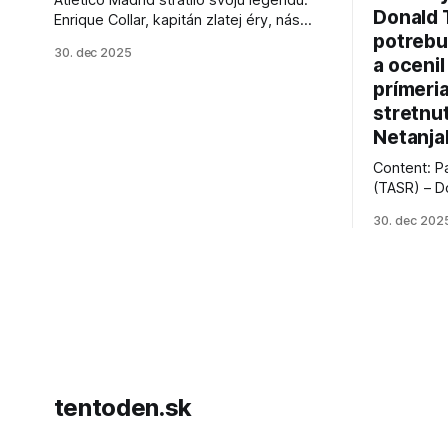
Donald 
Enrique Collar, kapitán zlatej éry, nás
potrebu
opustil vo veku 91 rokov. Spomíname na
30. dec 2025
jeho úspechy a odkaz.
a ocenil
prímeri
stretnu
Netanja
Content: P
(TASR) – D
prezident 
30. dec 202
vyhlásil, 
hnutia Ham
dosiahnuti
AFP informu
presvedčen
dohody o p
tentoden.sk