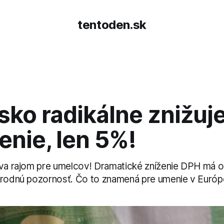
tentoden.sk
sko radikálne znižuj
nie, len 5%!
áva rajom pre umelcov! Dramatické zníženie DPH má oži
árodnú pozornosť. Čo to znamená pre umenie v Euró