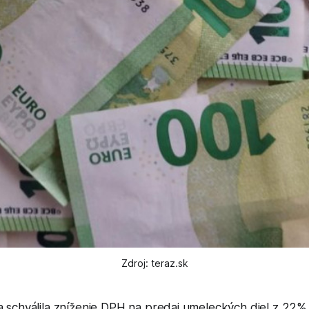
Zdroj: teraz.sk
da schválila zníženie DPH na predaj umeleckých diel z 22