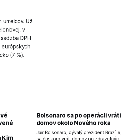
h umelcov. Už
loniovej, v
ná sadzba DPH
ch európskych
cko (7 %).
ové
Bolsonaro sa po operácii vráti
avené
domov okolo Nového roka
Jair Bolsonaro, bývalý prezident Brazílie,
a Kim
sa čoskoro vráti domov po zdravotných