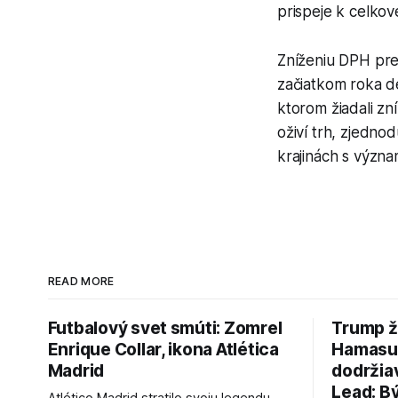
prispeje k celkov
Zníženiu DPH pre
začiatkom roka de
ktorom žiadali z
oživí trh, zjedno
krajinách s význ
READ MORE
Futbalový svet smúti: Zomrel
Trump ž
Enrique Collar, ikona Atlética
Hamasu, 
Madrid
dodržia
Lead: B
Atlético Madrid stratilo svoju legendu.