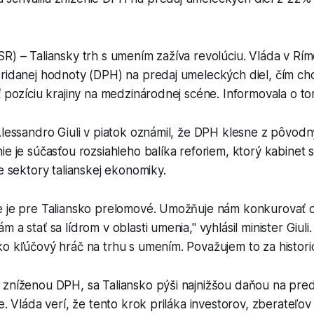
R) – Taliansky trh s umením zažíva revolúciu. Vláda v Ríme
pridanej hodnoty (DPH) na predaj umeleckých diel, čím ch
ť pozíciu krajiny na medzinárodnej scéne. Informovala o 
Alessandro Giuli v piatok oznámil, že DPH klesne z pôvod
ie je súčasťou rozsiahleho balíka reforiem, ktorý kabinet s
ne sektory talianskej ekonomiky.
e je pre Taliansko prelomové. Umožňuje nám konkurovať 
 a stať sa lídrom v oblasti umenia," vyhlásil minister Giuli.
ko kľúčový hráč na trhu s umením. Považujem to za histor
 zníženou DPH, sa Taliansko pýši najnižšou daňou na pre
pe. Vláda verí, že tento krok priláka investorov, zberateľo