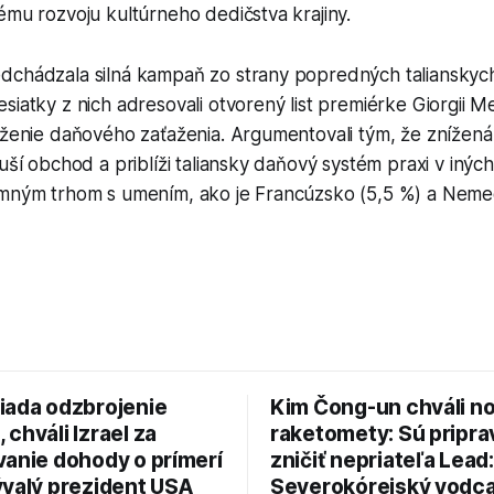
ému rozvoju kultúrneho dedičstva krajiny.
dchádzala silná kampaň zo strany popredných talianskyc
siatky z nich adresovali otvorený list premiérke Giorgii Me
níženie daňového zaťaženia. Argumentovali tým, že zníže
duší obchod a priblíži taliansky daňový systém praxi v iný
amným trhom s umením, ako je Francúzsko (5,5 %) a Neme
iada odzbrojenie
Kim Čong-un chváli n
chváli Izrael za
raketomety: Sú pripr
vanie dohody o prímerí
zničiť nepriateľa Lead:
ývalý prezident USA
Severokórejský vodc