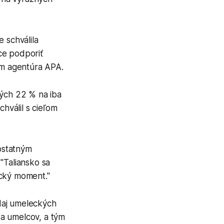
 schválila
ce podporiť
tom agentúra APA.
ných 22 % na iba
chválil s cieľom
ostatným
 "Taliansko sa
ický moment."
daj umeleckých
v a umelcov, a tým