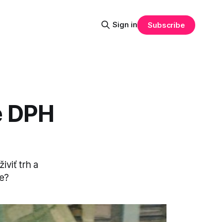
Sign in
Subscribe
e DPH
viť trh a
pe?