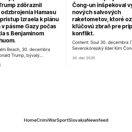
Trump zdôraznil
Čong-un inšpekoval v
 odzbrojenia Hamasu
nových salvových
 prístup Izraela k plánu
raketometov, ktoré oz
a v pásme Gazy počas
kľúčovú zbraň pre prí
tia s Benjaminom
konflikt.
huom.
Content: Soul 30. decembra (
Severokórejský líder Kim Čo
alm Beach, 30. decembra
navštívil továreň, kde sa vyrá
onald Trump, bývalý
30. dec 2025
najnovšie salvové raketomety 
Spojených štátov, v pondelok
5
chválou na ich deštrukčné sch
že odzbrojenie palestínskeho
Informovali o tom štátne méd
as je kľúčové pre úspešné
ktoré sa odvoláva agentúra A
e prímeria v Gaze. Agentúra
je, že Trump vyjadril
ie, že Izrael plní podmienky
rí
Home
Crimi
War
Sport
Slovakia
Newsfeed