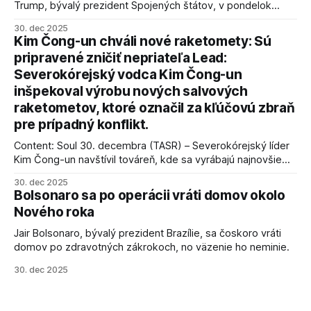
Trump, bývalý prezident Spojených štátov, v pondelok
vyhlásil, že odzbrojenie palestínskeho hnutia Hamas je
30. dec 2025
kľúčové pre úspešné dosiahnutie prímeria v Gaze. Agentúra
Kim Čong-un chváli nové raketomety: Sú
AFP informuje, že Trump vyjadril presvedčenie, že Izrael plní
pripravené zničiť nepriateľa Lead:
podmienky dohody o prí
Severokórejský vodca Kim Čong-un
inšpekoval výrobu nových salvových
raketometov, ktoré označil za kľúčovú zbraň
pre prípadný konflikt.
Content: Soul 30. decembra (TASR) – Severokórejský líder
Kim Čong-un navštívil továreň, kde sa vyrábajú najnovšie
salvové raketomety a nešetril chválou na ich deštrukčné
30. dec 2025
schopnosti. Informovali o tom štátne médiá KĽDR, na ktoré
Bolsonaro sa po operácii vráti domov okolo
sa odvoláva agentúra AFP.
Nového roka
Jair Bolsonaro, bývalý prezident Brazílie, sa čoskoro vráti
domov po zdravotných zákrokoch, no väzenie ho neminie.
30. dec 2025