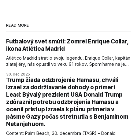
READ MORE
Futbalový svet smúti: Zomrel Enrique Collar,
ikona Atlética Madrid
Atlético Madrid stratilo svoju legendu. Enrique Collar, kapitán
zlatej éry, nás opustil vo veku 91 rokov. Spomíname na jeho
úspechy a odkaz.
30. dec 2025
Trump žiada odzbrojenie Hamasu, chváli
Izrael za dodržiavanie dohody o prímerí
Lead: Bývalý prezident USA Donald Trump
zdôraznil potrebu odzbrojenia Hamasu a
ocenil prístup Izraela k plánu prímeria v
pásme Gazy počas stretnutia s Benjaminom
Netanjahuom.
Content: Palm Beach, 30. decembra (TASR) – Donald