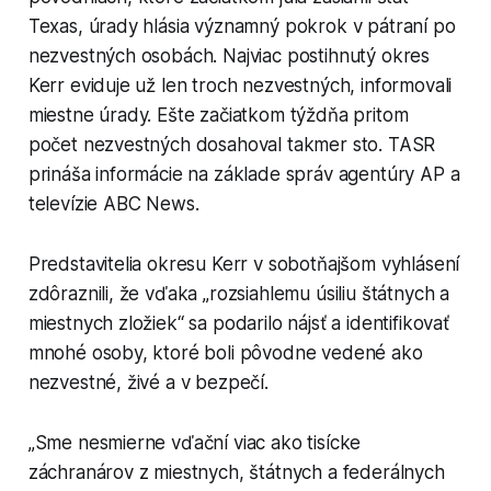
Texas, úrady hlásia významný pokrok v pátraní po
nezvestných osobách. Najviac postihnutý okres
Kerr eviduje už len troch nezvestných, informovali
miestne úrady. Ešte začiatkom týždňa pritom
počet nezvestných dosahoval takmer sto. TASR
prináša informácie na základe správ agentúry AP a
televízie ABC News.
Predstavitelia okresu Kerr v sobotňajšom vyhlásení
zdôraznili, že vďaka „rozsiahlemu úsiliu štátnych a
miestnych zložiek“ sa podarilo nájsť a identifikovať
mnohé osoby, ktoré boli pôvodne vedené ako
nezvestné, živé a v bezpečí.
„Sme nesmierne vďační viac ako tisícke
záchranárov z miestnych, štátnych a federálnych