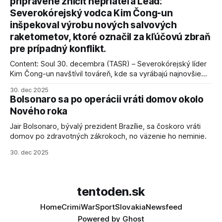
pripravené zničiť nepriateľa Lead:
podmienky dohody o prí
Severokórejský vodca Kim Čong-un
inšpekoval výrobu nových salvových
raketometov, ktoré označil za kľúčovú zbraň
pre prípadný konflikt.
Content: Soul 30. decembra (TASR) – Severokórejský líder
Kim Čong-un navštívil továreň, kde sa vyrábajú najnovšie
salvové raketomety a nešetril chválou na ich deštrukčné
30. dec 2025
schopnosti. Informovali o tom štátne médiá KĽDR, na ktoré
Bolsonaro sa po operácii vráti domov okolo
sa odvoláva agentúra AFP.
Nového roka
Jair Bolsonaro, bývalý prezident Brazílie, sa čoskoro vráti
domov po zdravotných zákrokoch, no väzenie ho neminie.
30. dec 2025
tentoden.sk
Home
Crimi
War
Sport
Slovakia
Newsfeed
Powered by
Ghost