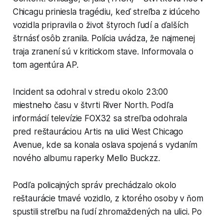
Chicagu priniesla tragédiu, keď streľba z idúceho
vozidla pripravila o život štyroch ľudí a ďalších
štrnásť osôb zranila. Polícia uvádza, že najmenej
traja zranení sú v kritickom stave. Informovala o
tom agentúra AP.
Incident sa odohral v stredu okolo 23:00
miestneho času v štvrti River North. Podľa
informácií televízie FOX32 sa streľba odohrala
pred reštauráciou Artis na ulici West Chicago
Avenue, kde sa konala oslava spojená s vydaním
nového albumu raperky Mello Buckzz.
Podľa policajných správ prechádzalo okolo
reštaurácie tmavé vozidlo, z ktorého osoby v ňom
spustili streľbu na ľudí zhromaždených na ulici. Po