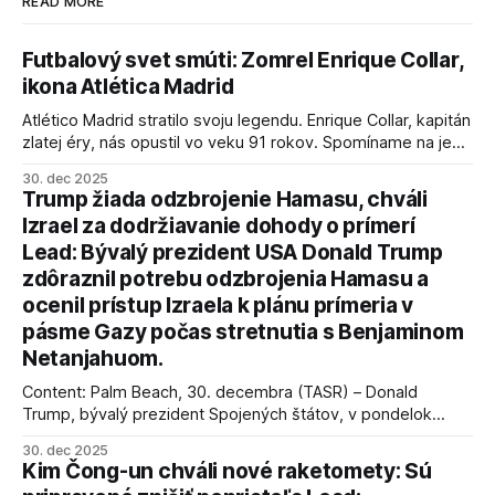
READ MORE
Futbalový svet smúti: Zomrel Enrique Collar,
ikona Atlética Madrid
Atlético Madrid stratilo svoju legendu. Enrique Collar, kapitán
zlatej éry, nás opustil vo veku 91 rokov. Spomíname na jeho
úspechy a odkaz.
30. dec 2025
Trump žiada odzbrojenie Hamasu, chváli
Izrael za dodržiavanie dohody o prímerí
Lead: Bývalý prezident USA Donald Trump
zdôraznil potrebu odzbrojenia Hamasu a
ocenil prístup Izraela k plánu prímeria v
pásme Gazy počas stretnutia s Benjaminom
Netanjahuom.
Content: Palm Beach, 30. decembra (TASR) – Donald
Trump, bývalý prezident Spojených štátov, v pondelok
vyhlásil, že odzbrojenie palestínskeho hnutia Hamas je
30. dec 2025
kľúčové pre úspešné dosiahnutie prímeria v Gaze. Agentúra
Kim Čong-un chváli nové raketomety: Sú
AFP informuje, že Trump vyjadril presvedčenie, že Izrael plní