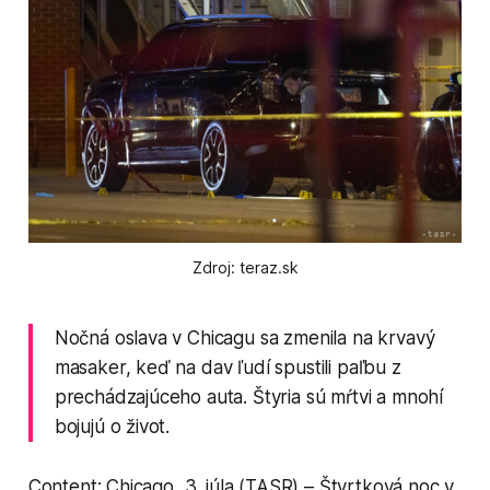
Zdroj: teraz.sk
Nočná oslava v Chicagu sa zmenila na krvavý
masaker, keď na dav ľudí spustili paľbu z
prechádzajúceho auta. Štyria sú mŕtvi a mnohí
bojujú o život.
Content: Chicago, 3. júla (TASR) – Štvrtková noc v