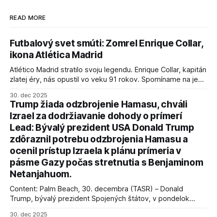
READ MORE
Futbalový svet smúti: Zomrel Enrique Collar,
ikona Atlética Madrid
Atlético Madrid stratilo svoju legendu. Enrique Collar, kapitán
zlatej éry, nás opustil vo veku 91 rokov. Spomíname na jeho
úspechy a odkaz.
30. dec 2025
Trump žiada odzbrojenie Hamasu, chváli
Izrael za dodržiavanie dohody o prímerí
Lead: Bývalý prezident USA Donald Trump
zdôraznil potrebu odzbrojenia Hamasu a
ocenil prístup Izraela k plánu prímeria v
pásme Gazy počas stretnutia s Benjaminom
Netanjahuom.
Content: Palm Beach, 30. decembra (TASR) – Donald
Trump, bývalý prezident Spojených štátov, v pondelok
vyhlásil, že odzbrojenie palestínskeho hnutia Hamas je
30. dec 2025