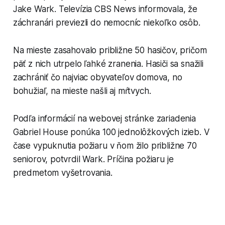
Jake Wark. Televízia CBS News informovala, že
záchranári previezli do nemocníc niekoľko osôb.
Na mieste zasahovalo približne 50 hasičov, pričom
päť z nich utrpelo ľahké zranenia. Hasiči sa snažili
zachrániť čo najviac obyvateľov domova, no
bohužiaľ, na mieste našli aj mŕtvych.
Podľa informácií na webovej stránke zariadenia
Gabriel House ponúka 100 jednolôžkových izieb. V
čase vypuknutia požiaru v ňom žilo približne 70
seniorov, potvrdil Wark. Príčina požiaru je
predmetom vyšetrovania.