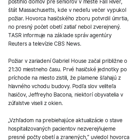
postihlo domov pre seniorov v meste Fall River,
štát Massachusetts, kde v nedeľu večer vypukol
požiar. Hovorca hasičského zboru potvrdil úmrtia,
no presný počet obetí zatiaľ nebol zverejnený.
TASR informuje na základe správ agentúry
Reuters a televízie CBS News.
Požiar v zariadení Gabriel House začal približne o
21:30 miestneho času. Prvé hasičské jednotky po
príchode na miesto zistili, že plamene šľahajú z
hlavného vchodu budovy. Podľa slov veliteľa
hasičov, Jeffreyho Bacona, niektorí obyvatelia v
zúfalstve viseli z okien.
„Vzhľadom na prebiehajúce aktualizácie o stave
hospitalizovaných pacientov nezverejňujeme
presné počty obetí a zranených,“ uviedol hovorca