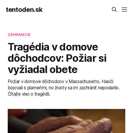
tentoden.sk
ZAHRANICIE
Tragédia v domove
dôchodcov: Požiar si
vyžiadal obete
Požiar v domove dôchodcov v Massachusetts. Hasiči
bojovali s plameňmi, no životy sa im zachrániť nepodarilo.
Čítajte viac o tragédii.