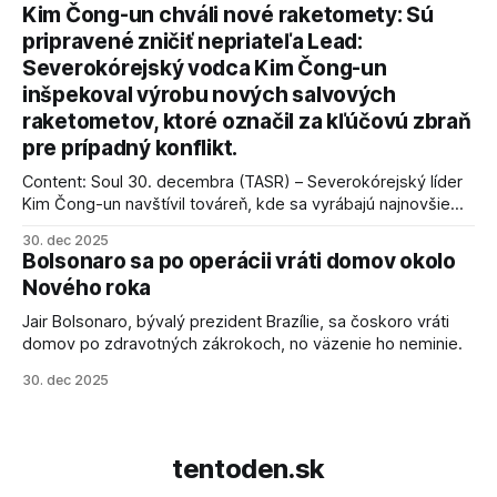
kľúčové pre úspešné dosiahnutie prímeria v Gaze. Agentúra
Kim Čong-un chváli nové raketomety: Sú
AFP informuje, že Trump vyjadril presvedčenie, že Izrael plní
pripravené zničiť nepriateľa Lead:
podmienky dohody o prí
Severokórejský vodca Kim Čong-un
inšpekoval výrobu nových salvových
raketometov, ktoré označil za kľúčovú zbraň
pre prípadný konflikt.
Content: Soul 30. decembra (TASR) – Severokórejský líder
Kim Čong-un navštívil továreň, kde sa vyrábajú najnovšie
salvové raketomety a nešetril chválou na ich deštrukčné
30. dec 2025
schopnosti. Informovali o tom štátne médiá KĽDR, na ktoré
Bolsonaro sa po operácii vráti domov okolo
sa odvoláva agentúra AFP.
Nového roka
Jair Bolsonaro, bývalý prezident Brazílie, sa čoskoro vráti
domov po zdravotných zákrokoch, no väzenie ho neminie.
30. dec 2025
tentoden.sk