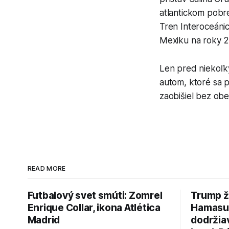
atlantickom pobre
Tren Interoceánic
Mexiku na roky 2
Len pred niekoľký
autom, ktoré sa p
zaobišiel bez obet
READ MORE
Futbalový svet smúti: Zomrel
Trump ž
Enrique Collar, ikona Atlética
Hamasu, 
Madrid
dodržia