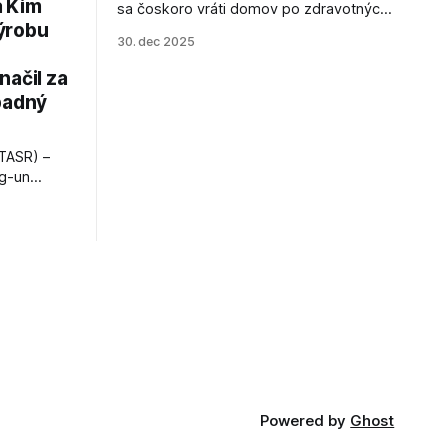
a Kim
sa čoskoro vráti domov po zdravotných
ýrobu
zákrokoch, no väzenie ho neminie.
30. dec 2025
načil za
padný
TASR) –
ng-un
bajú
a nešetril
opnosti.
iá KĽDR, na
FP.
Powered by
Ghost