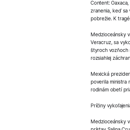
Content: Oaxaca, 
zranenia, keď sa 
pobrežie. K tragé
Medzioceánsky vl
Veracruz, sa vyk
štyroch vozňoch n
rozsiahlej záchra
Mexická preziden
poverila ministra
rodinám obetí pri
Príčiny vykoľajen
Medzioceánsky vl
prístav Salina C