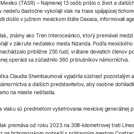
Mexiko (TASR) – Najmenej 13 osôb prišlo o život a ďalšíc
v nedeľu čiastočne vykoľajil vlak na trase spájajúcej tich
dii došlo v južnom mexickom štáte Oaxaca, informovali age
ak, známy ako Tren Interoceánico, ktorý premával medzi 
oľajil v zákrute neďaleko mesta Nizanda. Podľa mexického
achádzalo približne 250 ľudí, vrátane deviatich členov p
nnej operácii sa zúčastnilo 360 príslušníkov námorníctva.
tka Claudia Sheinbaumová vyjadrila sústrasť pozostalým a
 námorníctva a ďalších predstaviteľov, aby osobne dohliad
amo na mieste nešťastia.
ia vlaku sú predmetom vyšetrovania mexickej generálnej p
ak premáva od roku 2023 na 308-kilometrovej trati Línea 
ruz na tichomorskom pobreží s prístavným mestom Coatzac