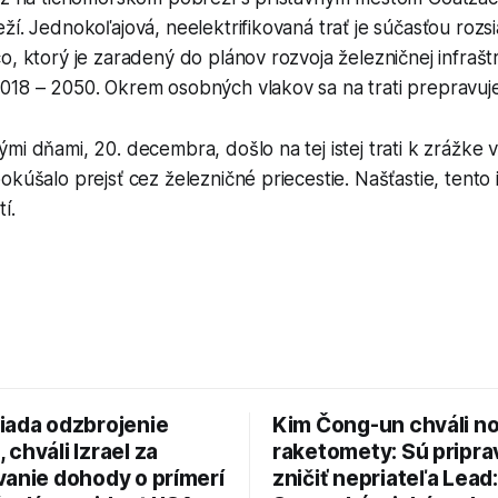
ží. Jednokoľajová, neelektrifikovaná trať je súčasťou rozs
o, ktorý je zaradený do plánov rozvoja železničnej infraš
018 – 2050. Okrem osobných vlakov sa na trati prepravuje
mi dňami, 20. decembra, došlo na tej istej trati k zrážke
okúšalo prejsť cez železničné priecestie. Našťastie, tento 
í.
iada odzbrojenie
Kim Čong-un chváli n
chváli Izrael za
raketomety: Sú pripr
vanie dohody o prímerí
zničiť nepriateľa Lead: