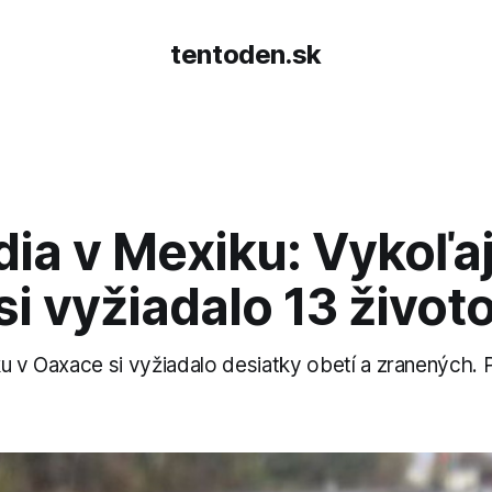
tentoden.sk
ia v Mexiku: Vykoľa
si vyžiadalo 13 život
ku v Oaxace si vyžiadalo desiatky obetí a zranených. 