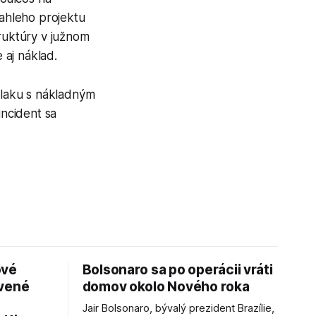
iahleho projektu
truktúry v južnom
 aj náklad.
 vlaku s nákladným
incident sa
ové
Bolsonaro sa po operácii vráti
avené
domov okolo Nového roka
Jair Bolsonaro, bývalý prezident Brazílie,