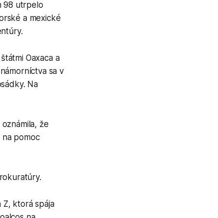
h 98 utrpelo
omorské a mexické
ntúry.
štátmi Oaxaca a
 námorníctva sa v
osádky. Na
 oznámila, že
li na pomoc
rokuratúry.
Z, ktorá spája
oalcos na