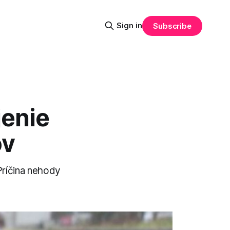
Sign in
Subscribe
jenie
ov
Príčina nehody