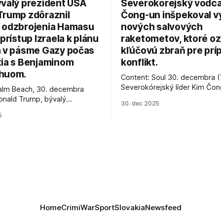
ývalý prezident USA
Severokórejský vodc
Trump zdôraznil
Čong-un inšpekoval v
 odzbrojenia Hamasu
nových salvových
 prístup Izraela k plánu
raketometov, ktoré oz
a v pásme Gazy počas
kľúčovú zbraň pre prí
tia s Benjaminom
konflikt.
huom.
Content: Soul 30. decembra (
Severokórejský líder Kim Čo
alm Beach, 30. decembra
navštívil továreň, kde sa vyrá
onald Trump, bývalý
30. dec 2025
najnovšie salvové raketomety 
Spojených štátov, v pondelok
5
chválou na ich deštrukčné sch
že odzbrojenie palestínskeho
Informovali o tom štátne méd
as je kľúčové pre úspešné
ktoré sa odvoláva agentúra A
e prímeria v Gaze. Agentúra
je, že Trump vyjadril
ie, že Izrael plní podmienky
rí
Home
Crimi
War
Sport
Slovakia
Newsfeed