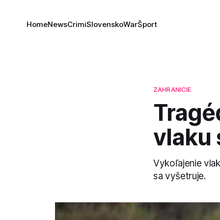
Home
News
Crimi
Slovensko
War
Šport
ZAHRANICIE
Tragéd
vlaku 
Vykoľajenie vla
sa vyšetruje.