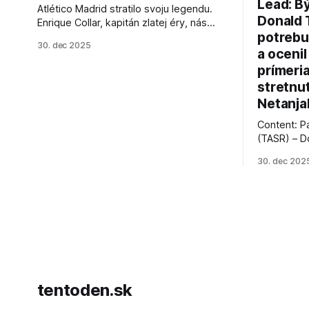
Lead: B
Atlético Madrid stratilo svoju legendu.
Donald 
Enrique Collar, kapitán zlatej éry, nás
potrebu
opustil vo veku 91 rokov. Spomíname na
30. dec 2025
jeho úspechy a odkaz.
a ocenil
prímeri
stretnu
Netanja
Content: P
(TASR) – D
prezident 
30. dec 202
vyhlásil, 
hnutia Ham
dosiahnuti
AFP informu
presvedčen
dohody o p
tentoden.sk