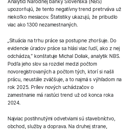
Analytici Národnej banky Slovenska (NBS)
upozorňujú, že tento negatívny trend pretrváva už
niekoľko mesiacov. Štatistiky ukazujú, že pribudlo
viac ako 1300 nezamestnaných.
„Situácia na trhu práce sa postupne zhoršuje. Do
evidencie úradov práce sa hlási viac ľudí, ako z nej
odchádza,“ konštatuje Michal Doliak, analytik NBS.
Podľa jeho slov sa rozdiel medzi počtom
novoregistrovaných a počtom tých, ktorí si našli
prácu, neustále zväčšuje, a to najmä s výhľadom na
rok 2025. Prílev nových uchádzačov o
zamestnanie má rastúci trend už od konca roka
2024.
Najviac postihnutými odvetviami sú stavebníctvo,
obchod, služby a doprava. Na druhej strane,