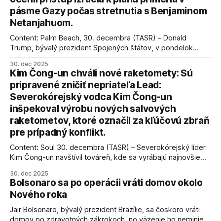
pásme Gazy počas stretnutia s Benjaminom
Netanjahuom.
Content: Palm Beach, 30. decembra (TASR) – Donald
Trump, bývalý prezident Spojených štátov, v pondelok
vyhlásil, že odzbrojenie palestínskeho hnutia Hamas je
30. dec 2025
kľúčové pre úspešné dosiahnutie prímeria v Gaze. Agentúra
Kim Čong-un chváli nové raketomety: Sú
AFP informuje, že Trump vyjadril presvedčenie, že Izrael plní
pripravené zničiť nepriateľa Lead:
podmienky dohody o prí
Severokórejský vodca Kim Čong-un
inšpekoval výrobu nových salvových
raketometov, ktoré označil za kľúčovú zbraň
pre prípadný konflikt.
Content: Soul 30. decembra (TASR) – Severokórejský líder
Kim Čong-un navštívil továreň, kde sa vyrábajú najnovšie
salvové raketomety a nešetril chválou na ich deštrukčné
30. dec 2025
schopnosti. Informovali o tom štátne médiá KĽDR, na ktoré
Bolsonaro sa po operácii vráti domov okolo
sa odvoláva agentúra AFP.
Nového roka
Jair Bolsonaro, bývalý prezident Brazílie, sa čoskoro vráti
domov po zdravotných zákrokoch, no väzenie ho neminie.