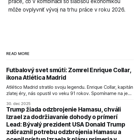
práce, čo v kombinácii so slabšou ekonomikou
môže ovplyvniť vývoj na trhu práce v roku 2026.
READ MORE
Futbalový svet smúti: Zomrel Enrique Collar,
ikona Atlética Madrid
Atlético Madrid stratilo svoju legendu. Enrique Collar, kapitán
zlatej éry, nás opustil vo veku 91 rokov. Spomíname na jeho
úspechy a odkaz.
30. dec 2025
Trump žiada odzbrojenie Hamasu, chváli
Izrael za dodržiavanie dohody o prímerí
Lead: Bývalý prezident USA Donald Trump
zdôraznil potrebu odzbrojenia Hamasu a
ocenil prístup Izraela k plánu prímeria v