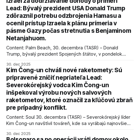
Izrael za dodržiavanie dohody o prímerí
Lead: Bývalý prezident USA Donald Trump
zdôraznil potrebu odzbrojenia Hamasu a
ocenil prístup Izraela k plánu prímeria v
pásme Gazy počas stretnutia s Benjaminom
Netanjahuom.
Content: Palm Beach, 30. decembra (TASR) – Donald
Trump, bývalý prezident Spojených štátov, v pondelok
vyhlásil, že odzbrojenie palestínskeho hnutia Hamas je
30. dec 2025
kľúčové pre úspešné dosiahnutie prímeria v Gaze. Agentúra
Kim Čong-un chváli nové raketomety: Sú
AFP informuje, že Trump vyjadril presvedčenie, že Izrael plní
pripravené zničiť nepriateľa Lead:
podmienky dohody o prí
Severokórejský vodca Kim Čong-un
inšpekoval výrobu nových salvových
raketometov, ktoré označil za kľúčovú zbraň
pre prípadný konflikt.
Content: Soul 30. decembra (TASR) – Severokórejský líder
Kim Čong-un navštívil továreň, kde sa vyrábajú najnovšie
salvové raketomety a nešetril chválou na ich deštrukčné
30. dec 2025
schopnosti. Informovali o tom štátne médiá KĽDR, na ktoré
Bolsonaro sa po operácii vráti domov okolo