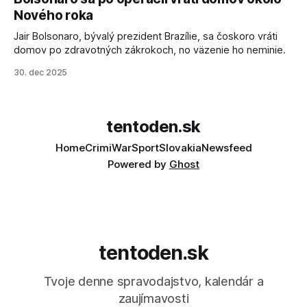
sa odvoláva agentúra AFP.
Nového roka
Jair Bolsonaro, bývalý prezident Brazílie, sa čoskoro vráti
domov po zdravotných zákrokoch, no väzenie ho neminie.
30. dec 2025
tentoden.sk
Home
Crimi
War
Sport
Slovakia
Newsfeed
Powered by
Ghost
tentoden.sk
Tvoje denne spravodajstvo, kalendár a
zaujímavosti