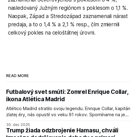
nasledovaný Južným regiónom s poklesom o 1,1 %.
Naopak, Západ a Stredozápad zaznamenali nárast
predaja, a to o 1,4 % a 2,1 % resp., čím zmiernili
celkový pokles na celoštátnej úrovni.
READ MORE
Futbalový svet smúti: Zomrel Enrique Collar,
ikona Atlética Madrid
Atlético Madrid stratilo svoju legendu. Enrique Collar, kapitán
zlatej éry, nás opustil vo veku 91 rokov. Spomíname na jeho
úspechy a odkaz.
30. dec 2025
Trump žiada odzbrojenie Hamasu, chváli