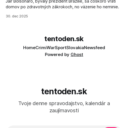
Jair Bolsonaro, bývalý prezident Brazílie, sa čoskoro vráti
domov po zdravotných zákrokoch, no väzenie ho neminie.
30. dec 2025
tentoden.sk
Home
Crimi
War
Sport
Slovakia
Newsfeed
Powered by
Ghost
tentoden.sk
Tvoje denne spravodajstvo, kalendár a
zaujímavosti