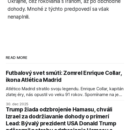
Ukrajine, cez rokovania s Iránom, až po obchodné
dohody. Mnohé z týchto predpovedí sa však
nenaplnili.
READ MORE
Futbalový svet smúti: Zomrel Enrique Collar,
ikona Atlética Madrid
Atlético Madrid stratilo svoju legendu. Enrique Collar, kapitán
zlatej éry, nás opustil vo veku 91 rokov. Spomíname na jeho
úspechy a odkaz.
30. dec 2025
Trump žiada odzbrojenie Hamasu, chváli
Izrael za dodržiavanie dohody o prímerí
Lead: Bývalý prezident USA Donald Trump