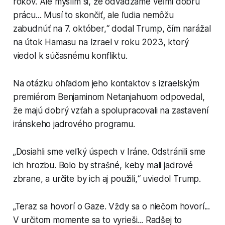
rokov. Ale myslím si, že odvádzame veľmi dobrú
prácu... Musí to skončiť, ale ľudia nemôžu
zabudnúť na 7. október,“ dodal Trump, čím narážal
na útok Hamasu na Izrael v roku 2023, ktorý
viedol k súčasnému konfliktu.
Na otázku ohľadom jeho kontaktov s izraelským
premiérom Benjaminom Netanjahuom odpovedal,
že majú dobrý vzťah a spolupracovali na zastavení
iránskeho jadrového programu.
„Dosiahli sme veľký úspech v Iráne. Odstránili sme
ich hrozbu. Bolo by strašné, keby mali jadrové
zbrane, a určite by ich aj použili,“ uviedol Trump.
„Teraz sa hovorí o Gaze. Vždy sa o niečom hovorí...
V určitom momente sa to vyrieši... Radšej to