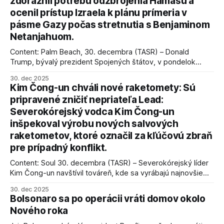
zdôraznil potrebu odzbrojenia Hamasu a
ocenil prístup Izraela k plánu prímeria v
pásme Gazy počas stretnutia s Benjaminom
Netanjahuom.
Content: Palm Beach, 30. decembra (TASR) – Donald
Trump, bývalý prezident Spojených štátov, v pondelok
vyhlásil, že odzbrojenie palestínskeho hnutia Hamas je
30. dec 2025
kľúčové pre úspešné dosiahnutie prímeria v Gaze. Agentúra
Kim Čong-un chváli nové raketomety: Sú
AFP informuje, že Trump vyjadril presvedčenie, že Izrael plní
pripravené zničiť nepriateľa Lead:
podmienky dohody o prí
Severokórejský vodca Kim Čong-un
inšpekoval výrobu nových salvových
raketometov, ktoré označil za kľúčovú zbraň
pre prípadný konflikt.
Content: Soul 30. decembra (TASR) – Severokórejský líder
Kim Čong-un navštívil továreň, kde sa vyrábajú najnovšie
salvové raketomety a nešetril chválou na ich deštrukčné
30. dec 2025
schopnosti. Informovali o tom štátne médiá KĽDR, na ktoré
Bolsonaro sa po operácii vráti domov okolo
sa odvoláva agentúra AFP.
Nového roka