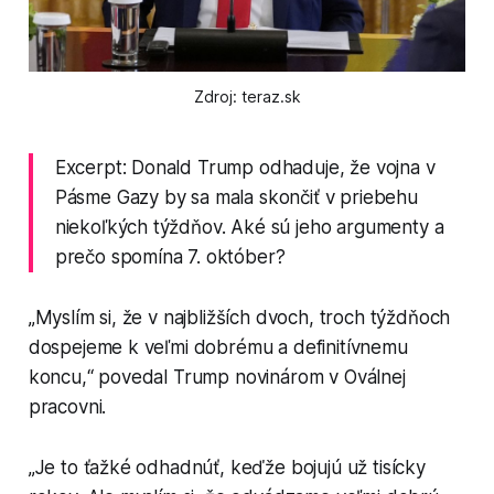
Zdroj: teraz.sk
Excerpt: Donald Trump odhaduje, že vojna v
Pásme Gazy by sa mala skončiť v priebehu
niekoľkých týždňov. Aké sú jeho argumenty a
prečo spomína 7. október?
„Myslím si, že v najbližších dvoch, troch týždňoch
dospejeme k veľmi dobrému a definitívnemu
koncu,“ povedal Trump novinárom v Oválnej
pracovni.
„Je to ťažké odhadnúť, keďže bojujú už tisícky