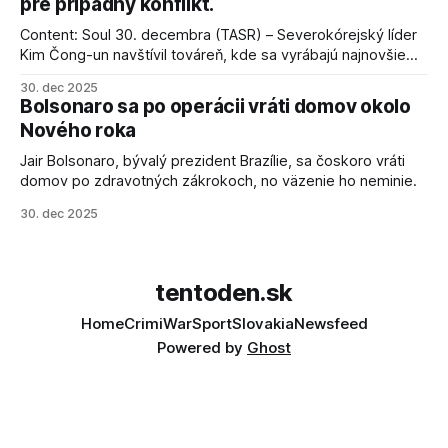
pre prípadný konflikt.
Content: Soul 30. decembra (TASR) – Severokórejský líder
Kim Čong-un navštívil továreň, kde sa vyrábajú najnovšie
salvové raketomety a nešetril chválou na ich deštrukčné
30. dec 2025
schopnosti. Informovali o tom štátne médiá KĽDR, na ktoré
Bolsonaro sa po operácii vráti domov okolo
sa odvoláva agentúra AFP.
Nového roka
Jair Bolsonaro, bývalý prezident Brazílie, sa čoskoro vráti
domov po zdravotných zákrokoch, no väzenie ho neminie.
30. dec 2025
tentoden.sk
Home
Crimi
War
Sport
Slovakia
Newsfeed
Powered by
Ghost