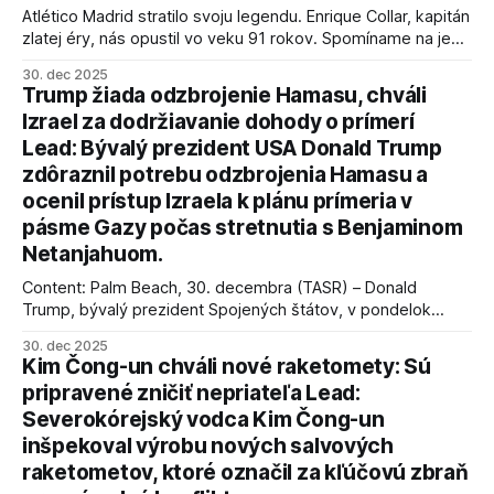
Atlético Madrid stratilo svoju legendu. Enrique Collar, kapitán
zlatej éry, nás opustil vo veku 91 rokov. Spomíname na jeho
úspechy a odkaz.
30. dec 2025
Trump žiada odzbrojenie Hamasu, chváli
Izrael za dodržiavanie dohody o prímerí
Lead: Bývalý prezident USA Donald Trump
zdôraznil potrebu odzbrojenia Hamasu a
ocenil prístup Izraela k plánu prímeria v
pásme Gazy počas stretnutia s Benjaminom
Netanjahuom.
Content: Palm Beach, 30. decembra (TASR) – Donald
Trump, bývalý prezident Spojených štátov, v pondelok
vyhlásil, že odzbrojenie palestínskeho hnutia Hamas je
30. dec 2025
kľúčové pre úspešné dosiahnutie prímeria v Gaze. Agentúra
Kim Čong-un chváli nové raketomety: Sú
AFP informuje, že Trump vyjadril presvedčenie, že Izrael plní
pripravené zničiť nepriateľa Lead:
podmienky dohody o prí
Severokórejský vodca Kim Čong-un
inšpekoval výrobu nových salvových
raketometov, ktoré označil za kľúčovú zbraň