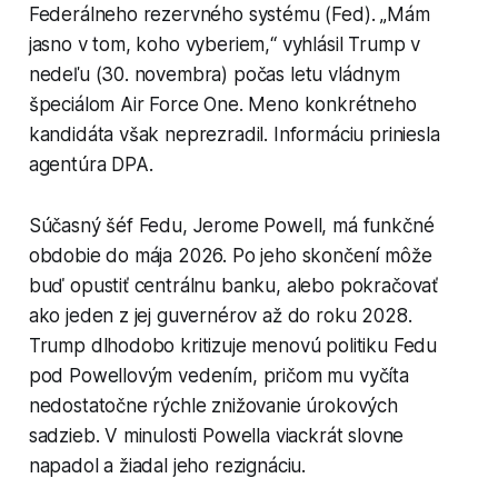
Federálneho rezervného systému (Fed). „Mám
jasno v tom, koho vyberiem,“ vyhlásil Trump v
nedeľu (30. novembra) počas letu vládnym
špeciálom Air Force One. Meno konkrétneho
kandidáta však neprezradil. Informáciu priniesla
agentúra DPA.
Súčasný šéf Fedu, Jerome Powell, má funkčné
obdobie do mája 2026. Po jeho skončení môže
buď opustiť centrálnu banku, alebo pokračovať
ako jeden z jej guvernérov až do roku 2028.
Trump dlhodobo kritizuje menovú politiku Fedu
pod Powellovým vedením, pričom mu vyčíta
nedostatočne rýchle znižovanie úrokových
sadzieb. V minulosti Powella viackrát slovne
napadol a žiadal jeho rezignáciu.