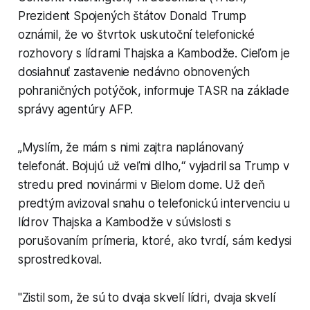
Prezident Spojených štátov Donald Trump
oznámil, že vo štvrtok uskutoční telefonické
rozhovory s lídrami Thajska a Kambodže. Cieľom je
dosiahnuť zastavenie nedávno obnovených
pohraničných potýčok, informuje TASR na základe
správy agentúry AFP.
„Myslím, že mám s nimi zajtra naplánovaný
telefonát. Bojujú už veľmi dlho,“ vyjadril sa Trump v
stredu pred novinármi v Bielom dome. Už deň
predtým avizoval snahu o telefonickú intervenciu u
lídrov Thajska a Kambodže v súvislosti s
porušovaním prímeria, ktoré, ako tvrdí, sám kedysi
sprostredkoval.
"Zistil som, že sú to dvaja skvelí lídri, dvaja skvelí