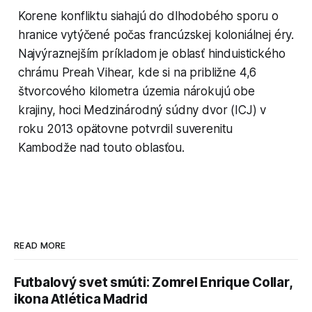
Korene konfliktu siahajú do dlhodobého sporu o
hranice vytýčené počas francúzskej koloniálnej éry.
Najvýraznejším príkladom je oblasť hinduistického
chrámu Preah Vihear, kde si na približne 4,6
štvorcového kilometra územia nárokujú obe
krajiny, hoci Medzinárodný súdny dvor (ICJ) v
roku 2013 opätovne potvrdil suverenitu
Kambodže nad touto oblasťou.
READ MORE
Futbalový svet smúti: Zomrel Enrique Collar,
ikona Atlética Madrid