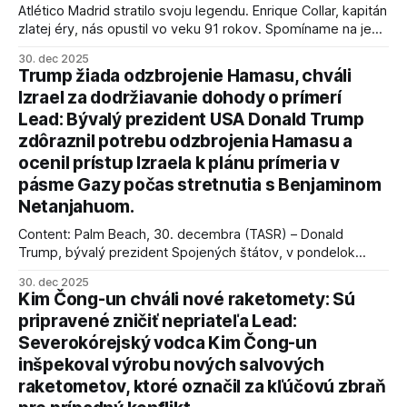
Atlético Madrid stratilo svoju legendu. Enrique Collar, kapitán
zlatej éry, nás opustil vo veku 91 rokov. Spomíname na jeho
úspechy a odkaz.
30. dec 2025
Trump žiada odzbrojenie Hamasu, chváli
Izrael za dodržiavanie dohody o prímerí
Lead: Bývalý prezident USA Donald Trump
zdôraznil potrebu odzbrojenia Hamasu a
ocenil prístup Izraela k plánu prímeria v
pásme Gazy počas stretnutia s Benjaminom
Netanjahuom.
Content: Palm Beach, 30. decembra (TASR) – Donald
Trump, bývalý prezident Spojených štátov, v pondelok
vyhlásil, že odzbrojenie palestínskeho hnutia Hamas je
30. dec 2025
kľúčové pre úspešné dosiahnutie prímeria v Gaze. Agentúra
Kim Čong-un chváli nové raketomety: Sú
AFP informuje, že Trump vyjadril presvedčenie, že Izrael plní
pripravené zničiť nepriateľa Lead:
podmienky dohody o prí
Severokórejský vodca Kim Čong-un
inšpekoval výrobu nových salvových
raketometov, ktoré označil za kľúčovú zbraň