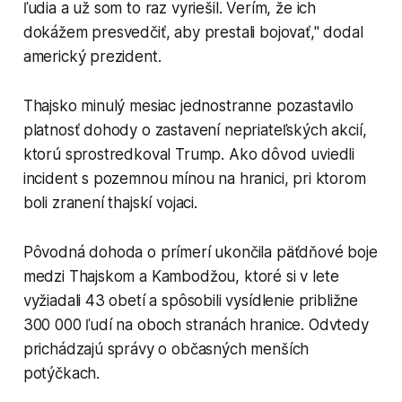
ľudia a už som to raz vyriešil. Verím, že ich
dokážem presvedčiť, aby prestali bojovať," dodal
americký prezident.
Thajsko minulý mesiac jednostranne pozastavilo
platnosť dohody o zastavení nepriateľských akcií,
ktorú sprostredkoval Trump. Ako dôvod uviedli
incident s pozemnou mínou na hranici, pri ktorom
boli zranení thajskí vojaci.
Pôvodná dohoda o prímerí ukončila päťdňové boje
medzi Thajskom a Kambodžou, ktoré si v lete
vyžiadali 43 obetí a spôsobili vysídlenie približne
300 000 ľudí na oboch stranách hranice. Odvtedy
prichádzajú správy o občasných menších
potýčkach.