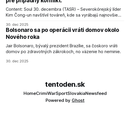
pre prípadný konflikt.
Content: Soul 30. decembra (TASR) – Severokórejský líder
Kim Čong-un navštívil továreň, kde sa vyrábajú najnovšie
salvové raketomety a nešetril chválou na ich deštrukčné
30. dec 2025
schopnosti. Informovali o tom štátne médiá KĽDR, na ktoré
Bolsonaro sa po operácii vráti domov okolo
sa odvoláva agentúra AFP.
Nového roka
Jair Bolsonaro, bývalý prezident Brazílie, sa čoskoro vráti
domov po zdravotných zákrokoch, no väzenie ho neminie.
30. dec 2025
tentoden.sk
Home
Crimi
War
Sport
Slovakia
Newsfeed
Powered by
Ghost