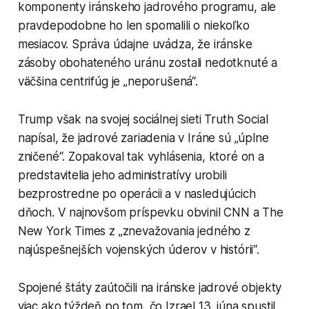
komponenty iránskeho jadrového programu, ale
pravdepodobne ho len spomalili o niekoľko
mesiacov. Správa údajne uvádza, že iránske
zásoby obohateného uránu zostali nedotknuté a
väčšina centrifúg je „neporušená“.
Trump však na svojej sociálnej sieti Truth Social
napísal, že jadrové zariadenia v Iráne sú „úplne
zničené“. Zopakoval tak vyhlásenia, ktoré on a
predstavitelia jeho administratívy urobili
bezprostredne po operácii a v nasledujúcich
dňoch. V najnovšom príspevku obvinil CNN a The
New York Times z „znevažovania jedného z
najúspešnejších vojenských úderov v histórii“.
Spojené štáty zaútočili na iránske jadrové objekty
viac ako týždeň po tom, čo Izrael 13. júna spustil