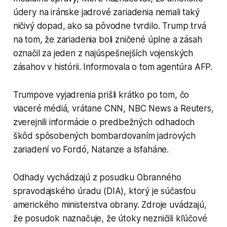
údery na iránske jadrové zariadenia nemali taký
ničivý dopad, ako sa pôvodne tvrdilo. Trump trvá
na tom, že zariadenia boli zničené úplne a zásah
označil za jeden z najúspešnejších vojenských
zásahov v histórii. Informovala o tom agentúra AFP.
Trumpove vyjadrenia prišli krátko po tom, čo
viaceré médiá, vrátane CNN, NBC News a Reuters,
zverejnili informácie o predbežných odhadoch
škôd spôsobených bombardovaním jadrových
zariadení vo Fordó, Natanze a Isfaháne.
Odhady vychádzajú z posudku Obranného
spravodajského úradu (DIA), ktorý je súčasťou
amerického ministerstva obrany. Zdroje uvádzajú,
že posudok naznačuje, že útoky nezničili kľúčové