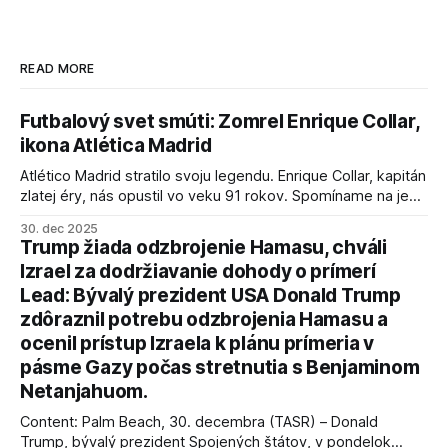
READ MORE
Futbalový svet smúti: Zomrel Enrique Collar,
ikona Atlética Madrid
Atlético Madrid stratilo svoju legendu. Enrique Collar, kapitán
zlatej éry, nás opustil vo veku 91 rokov. Spomíname na jeho
úspechy a odkaz.
30. dec 2025
Trump žiada odzbrojenie Hamasu, chváli
Izrael za dodržiavanie dohody o prímerí
Lead: Bývalý prezident USA Donald Trump
zdôraznil potrebu odzbrojenia Hamasu a
ocenil prístup Izraela k plánu prímeria v
pásme Gazy počas stretnutia s Benjaminom
Netanjahuom.
Content: Palm Beach, 30. decembra (TASR) – Donald
Trump, bývalý prezident Spojených štátov, v pondelok