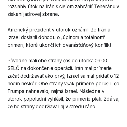
rozsiahly útok na Irán s cieľom zabrániť Teheránu v
získaní jadrovej zbrane.
Americký prezident v utorok oznámil, že Irán a
Izrael dosiahli dohodu o „úplnom a totálnom“
prímerí, ktoré ukončí ich dvanásťdňový konflikt.
Pôvodne mali obe strany čas do utorka 06:00
SELČ na dokončenie operácií. Irán mal prímerie
začať dodržiavať ako prvý, Izrael sa mal pridať o 12
hodín neskôr. Obe strany však prímerie porušili, čo
Trumpa nahnevalo, najmä Izrael. Následne v
utorok popoludní vyhlásil, že prímerie platí. Zdá sa,
že ho strany dodržiavali aj v stredu ráno.