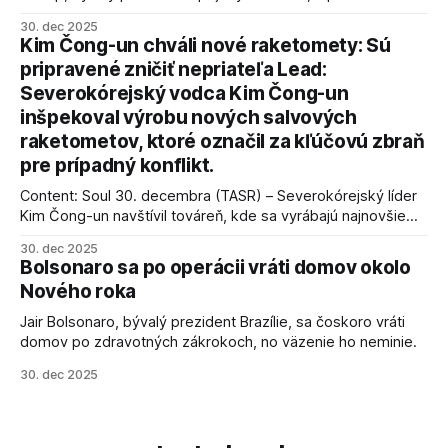
vyhlásil, že odzbrojenie palestínskeho hnutia Hamas je
30. dec 2025
kľúčové pre úspešné dosiahnutie prímeria v Gaze. Agentúra
Kim Čong-un chváli nové raketomety: Sú
AFP informuje, že Trump vyjadril presvedčenie, že Izrael plní
pripravené zničiť nepriateľa Lead:
podmienky dohody o prí
Severokórejský vodca Kim Čong-un
inšpekoval výrobu nových salvových
raketometov, ktoré označil za kľúčovú zbraň
pre prípadný konflikt.
Content: Soul 30. decembra (TASR) – Severokórejský líder
Kim Čong-un navštívil továreň, kde sa vyrábajú najnovšie
salvové raketomety a nešetril chválou na ich deštrukčné
30. dec 2025
schopnosti. Informovali o tom štátne médiá KĽDR, na ktoré
Bolsonaro sa po operácii vráti domov okolo
sa odvoláva agentúra AFP.
Nového roka
Jair Bolsonaro, bývalý prezident Brazílie, sa čoskoro vráti
domov po zdravotných zákrokoch, no väzenie ho neminie.
30. dec 2025