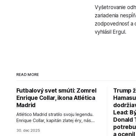
Vyšetrovanie odha
zariadenia nespĺň
zodpovednosť a ob
vyhlásil Ergul.
READ MORE
Futbalový svet smúti: Zomrel
Trump ž
Enrique Collar, ikona Atlética
Hamasu, 
Madrid
dodržia
Lead: B
Atlético Madrid stratilo svoju legendu.
Donald 
Enrique Collar, kapitán zlatej éry, nás
potrebu
opustil vo veku 91 rokov. Spomíname na
30. dec 2025
jeho úspechy a odkaz.
a ocenil