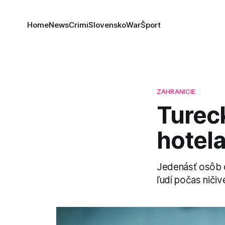
Home
News
Crimi
Slovensko
War
Šport
ZAHRANICIE
Tureck
hotela
Jedenásť osôb do
ľudí počas ničiv