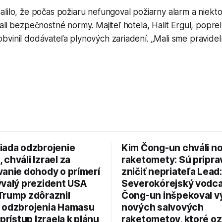
lilo, že počas požiaru nefungoval požiarny alarm a niekt
ali bezpečnostné normy. Majiteľ hotela, Halit Ergul, poprel
vinil dodávateľa plynových zariadení. „Mali sme pravidel
iada odzbrojenie
Kim Čong-un chváli n
chváli Izrael za
raketomety: Sú pripr
vanie dohody o prímerí
zničiť nepriateľa Lead:
ývalý prezident USA
Severokórejský vodc
Trump zdôraznil
Čong-un inšpekoval v
 odzbrojenia Hamasu
nových salvových
 prístup Izraela k plánu
raketometov, ktoré oz