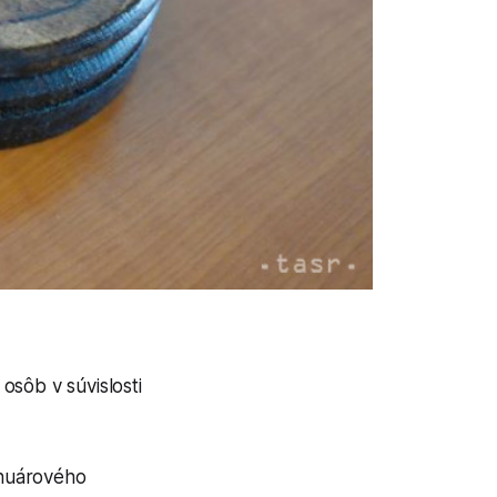
osôb v súvislosti
anuárového