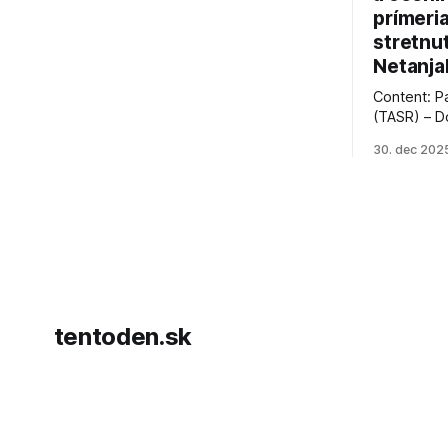
prímeri
stretnu
Netanja
Content: P
(TASR) – D
prezident 
30. dec 202
vyhlásil, 
hnutia Ham
dosiahnuti
AFP informu
presvedčen
dohody o p
tentoden.sk