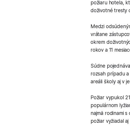
požiaru hotela, k
doživotné tresty 
Medzi odsúdenými
vrátane zástupcov
okrem doživotných
rokov a 11 mesiac
Súdne pojednávan
rozsah prípadu a 
areáli školy aj v j
Požiar vypukol 21
populárnom lyžiar
najmä rodinami s 
požiar vyžiadal a