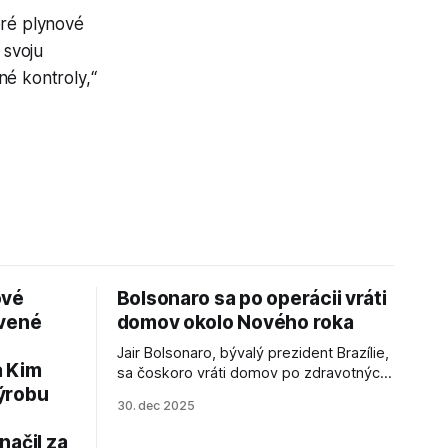
oré plynové
 svoju
né kontroly,“
ové
Bolsonaro sa po operácii vráti
avené
domov okolo Nového roka
Jair Bolsonaro, bývalý prezident Brazílie,
a Kim
sa čoskoro vráti domov po zdravotných
ýrobu
zákrokoch, no väzenie ho neminie.
30. dec 2025
načil za