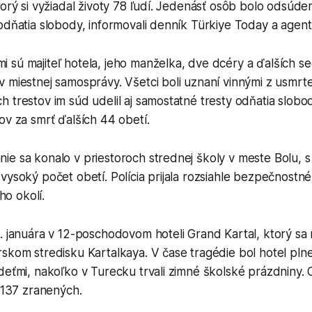
torý si vyžiadal životy 78 ľudí. Jedenásť osôb bolo odsúd
odňatia slobody, informovali denník Türkiye Today a agen
 sú majiteľ hotela, jeho manželka, dve dcéry a ďalších s
 miestnej samosprávy. Všetci boli uznaní vinnými z usmrte
 trestov im súd udelil aj samostatné tresty odňatia slobo
ov za smrť ďalších 44 obetí.
ie sa konalo v priestoroch strednej školy v meste Bolu, 
vysoký počet obetí. Polícia prijala rozsiahle bezpečnostné
eho okolí.
. januára v 12-poschodovom hoteli Grand Kartal, ktorý sa
skom stredisku Kartalkaya. V čase tragédie bol hotel pln
deťmi, nakoľko v Turecku trvali zimné školské prázdniny. 
j 137 zranených.