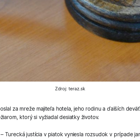
Zdroj: teraz.sk
slal za mreže majiteľa hotela, jeho rodinu a ďalších deväť 
žiarom, ktorý si vyžiadal desiatky životov.
 – Turecká justícia v piatok vyniesla rozsudok v prípade j