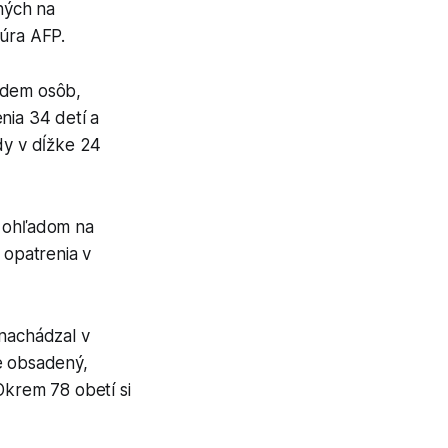
ených na
túra AFP.
edem osôb,
nia 34 detí a
dy v dĺžke 24
s ohľadom na
 opatrenia v
 nachádzal v
e obsadený,
Okrem 78 obetí si