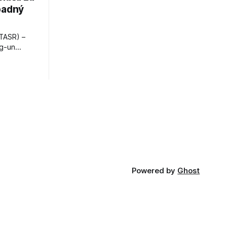
padný
TASR) –
ng-un
bajú
a nešetril
opnosti.
iá KĽDR, na
FP.
Powered by
Ghost