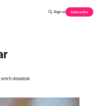
Sign in
Subscribe
ar
k smrti desiatok