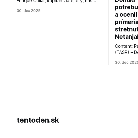
Enrique Collar, kapitán zlatej éry, nás
potrebu
opustil vo veku 91 rokov. Spomíname na
30. dec 2025
jeho úspechy a odkaz.
a ocenil
prímeri
stretnu
Netanja
Content: P
(TASR) – D
prezident 
30. dec 202
vyhlásil, 
hnutia Ham
dosiahnuti
AFP informu
presvedčen
dohody o p
tentoden.sk