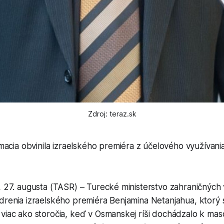
Zdroj: teraz.sk
acia obvinila izraelského premiéra z účelového využívania
, 27. augusta (TASR) – Turecké ministerstvo zahraničných 
drenia izraelského premiéra Benjamina Netanjahua, ktorý s
 viac ako storočia, keď v Osmanskej ríši dochádzalo k m