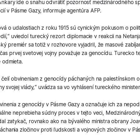
nkary ide o snahu odvrátiť pozornosť medzinárodného s
cií v Pásme Gazy, informuje agentúra AFP.
vá o udalostiach z roku 1915 sú cynickým pokusom o polit
édií,“ uviedol turecký rezort diplomacie v reakcii na Netan
lský premiér sa totiž v rozhovore vyjadril, že masové zabí
čas prvej svetovej vojny považuje za genocídu. Turecko t
 odmieta.
ý čelí obvineniam z genocídy páchaných na palestínskom o
iny svojej vlády,“ uvádza sa vo vyhlásení tureckého minister
bvinenia z genocídy v Pásme Gazy a označuje ich za nepod
uálne neprebieha súdny proces v tejto veci, Medzinárodný
dal zatykač, rovnako ako na bývalého ministra obrany Joa
chania zločinov proti ľudskosti a vojnových zločinov v P