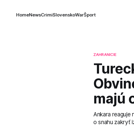
Home
News
Crimi
Slovensko
War
Šport
ZAHRANICIE
Tureck
Obvin
majú 
Ankara reaguje 
o snahu zakryť 