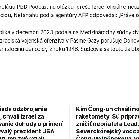
eláciu PBD Podcast na otázku, prečo Izrael oficiálne neuz
ídu, Netanjahu podľa agentúry AFP odpovedal: „Práve so
blika v decembri 2023 podala na Medzinárodný súdny dv
že izraelská vojenská ofenzíva v Pásme Gazy porušuje Doh
aní zločinu genocídy z roku 1948. Sudcovia sa touto žalob
iada odzbrojenie
Kim Čong-un chváli n
chváli Izrael za
raketomety: Sú pripr
vanie dohody o prímerí
zničiť nepriateľa Lead:
ývalý prezident USA
Severokórejský vodc
Trump zdôraznil
Čong-un inšpekoval v