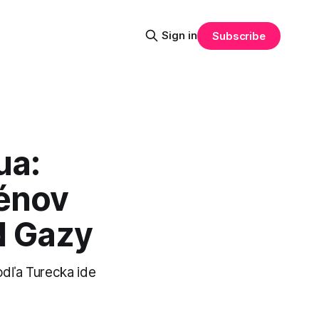
Sign in
Subscribe
ua:
énov
d Gazy
odľa Turecka ide