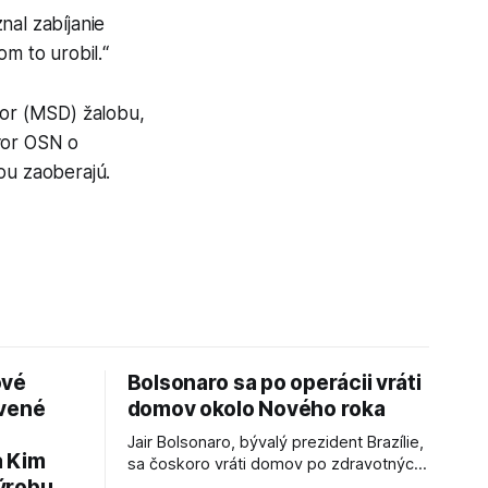
nal zabíjanie
m to urobil.“
or (MSD) žalobu,
ovor OSN o
ou zaoberajú.
ové
Bolsonaro sa po operácii vráti
avené
domov okolo Nového roka
Jair Bolsonaro, bývalý prezident Brazílie,
a Kim
sa čoskoro vráti domov po zdravotných
ýrobu
zákrokoch, no väzenie ho neminie.