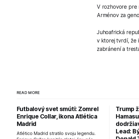
V rozhovore pre r
Arménov za genoc
Juhoafrická repu
v ktorej tvrdí, 
zabránení a trest
READ MORE
Futbalový svet smúti: Zomrel
Trump ž
Enrique Collar, ikona Atlética
Hamasu, 
Madrid
dodržia
Lead: B
Atlético Madrid stratilo svoju legendu.
Donald 