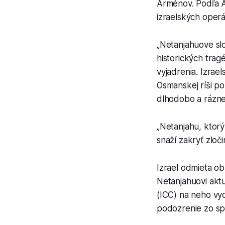
Arménov. Podľa A
izraelských operá
„Netanjahuove slo
historických trag
vyjadrenia. Izrae
Osmanskej ríši po
dlhodobo a rázne
„Netanjahu, ktor
snaží zakryť zloč
Izrael odmieta o
Netanjahuovi akt
(ICC) na neho vy
podozrenie zo spá