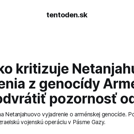
tentoden.sk
o kritizuje Netanjah
enia z genocídy Arm
odvrátiť pozornosť o
na Netanjahuovo vyjadrenie o arménskej genocíde. P
izraelskú vojenskú operáciu v Pásme Gazy.