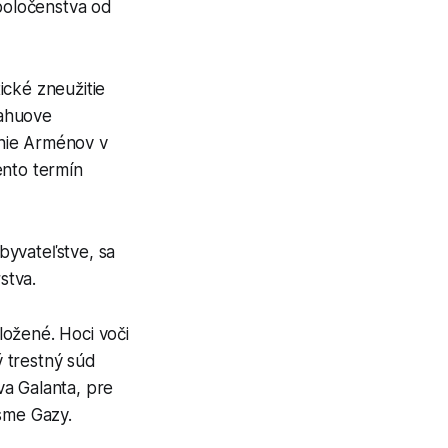
poločenstva od
ické zneužitie
jahuove
janie Arménov v
ento termín
byvateľstve, sa
stva.
ložené. Hoci voči
 trestný súd
va Galanta, pre
ásme Gazy.