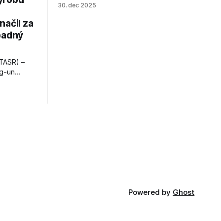
30. dec 2025
načil za
padný
TASR) –
ng-un
bajú
a nešetril
opnosti.
iá KĽDR, na
FP.
Powered by
Ghost