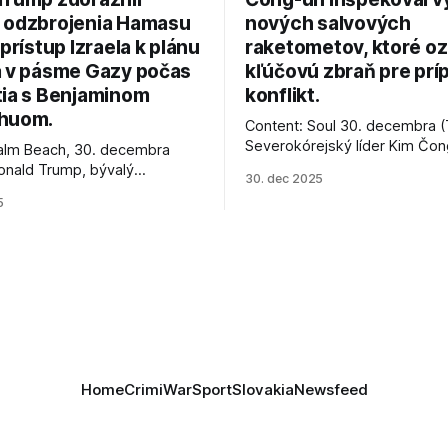
 odzbrojenia Hamasu
nových salvových
 prístup Izraela k plánu
raketometov, ktoré oz
a v pásme Gazy počas
kľúčovú zbraň pre prí
tia s Benjaminom
konflikt.
huom.
Content: Soul 30. decembra (
Severokórejský líder Kim Čo
alm Beach, 30. decembra
navštívil továreň, kde sa vyrá
onald Trump, bývalý
30. dec 2025
najnovšie salvové raketomety 
Spojených štátov, v pondelok
5
chválou na ich deštrukčné sch
že odzbrojenie palestínskeho
Informovali o tom štátne méd
as je kľúčové pre úspešné
ktoré sa odvoláva agentúra A
e prímeria v Gaze. Agentúra
je, že Trump vyjadril
ie, že Izrael plní podmienky
rí
Home
Crimi
War
Sport
Slovakia
Newsfeed