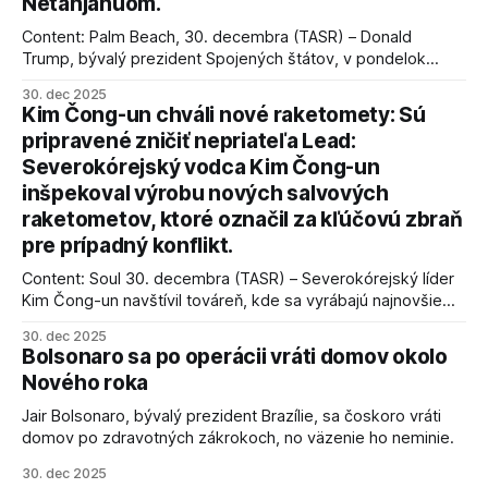
Netanjahuom.
Content: Palm Beach, 30. decembra (TASR) – Donald
Trump, bývalý prezident Spojených štátov, v pondelok
vyhlásil, že odzbrojenie palestínskeho hnutia Hamas je
30. dec 2025
kľúčové pre úspešné dosiahnutie prímeria v Gaze. Agentúra
Kim Čong-un chváli nové raketomety: Sú
AFP informuje, že Trump vyjadril presvedčenie, že Izrael plní
pripravené zničiť nepriateľa Lead:
podmienky dohody o prí
Severokórejský vodca Kim Čong-un
inšpekoval výrobu nových salvových
raketometov, ktoré označil za kľúčovú zbraň
pre prípadný konflikt.
Content: Soul 30. decembra (TASR) – Severokórejský líder
Kim Čong-un navštívil továreň, kde sa vyrábajú najnovšie
salvové raketomety a nešetril chválou na ich deštrukčné
30. dec 2025
schopnosti. Informovali o tom štátne médiá KĽDR, na ktoré
Bolsonaro sa po operácii vráti domov okolo
sa odvoláva agentúra AFP.
Nového roka
Jair Bolsonaro, bývalý prezident Brazílie, sa čoskoro vráti
domov po zdravotných zákrokoch, no väzenie ho neminie.
30. dec 2025