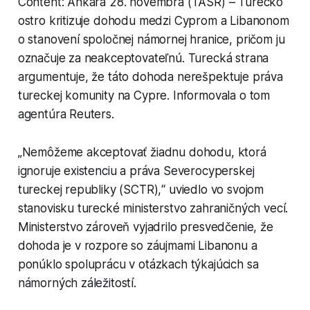
Content: Ankara 28. novembra (TASR) – Turecko
ostro kritizuje dohodu medzi Cyprom a Libanonom
o stanovení spoločnej námornej hranice, pričom ju
označuje za neakceptovateľnú. Turecká strana
argumentuje, že táto dohoda nerešpektuje práva
tureckej komunity na Cypre. Informovala o tom
agentúra Reuters.
„Nemôžeme akceptovať žiadnu dohodu, ktorá
ignoruje existenciu a práva Severocyperskej
tureckej republiky (SCTR),“ uviedlo vo svojom
stanovisku turecké ministerstvo zahraničných vecí.
Ministerstvo zároveň vyjadrilo presvedčenie, že
dohoda je v rozpore so záujmami Libanonu a
ponúklo spoluprácu v otázkach týkajúcich sa
námorných záležitostí.