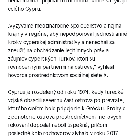
nemá mandát prijímať rozhodnutia, ktoré sa týkajú
celého Cypru.
„Vyzývame medzinárodné spoločenstvo a najmä
krajiny v regióne, aby nepodporovali jednostranné
kroky cyperskej administratívy a nenechali sa
zneužiť na obchádzanie legitímnych práv a
záujmov cyperských Turkov, ktorí sú
rovnocennými partnermi na ostrove,“ vyhlásil
hovorca prostredníctvom sociálnej siete X.
Cyprus je rozdelený od roku 1974, kedy turecké
vojská obsadili severnú časť ostrova po prevrate,
ktorého cieľom bolo pripojenie k Grécku. Snahy o
zjednotenie ostrova prostredníctvom mierových
rokovaní doposiaľ neboli úspešné, pričom
posledné kolo rozhovorov zlyhalo v roku 2017.