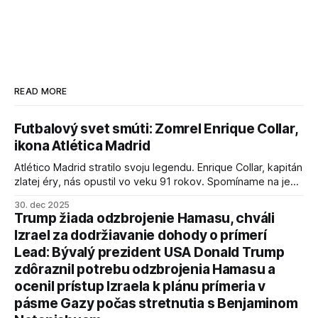
READ MORE
Futbalový svet smúti: Zomrel Enrique Collar,
ikona Atlética Madrid
Atlético Madrid stratilo svoju legendu. Enrique Collar, kapitán
zlatej éry, nás opustil vo veku 91 rokov. Spomíname na jeho
úspechy a odkaz.
30. dec 2025
Trump žiada odzbrojenie Hamasu, chváli
Izrael za dodržiavanie dohody o prímerí
Lead: Bývalý prezident USA Donald Trump
zdôraznil potrebu odzbrojenia Hamasu a
ocenil prístup Izraela k plánu prímeria v
pásme Gazy počas stretnutia s Benjaminom