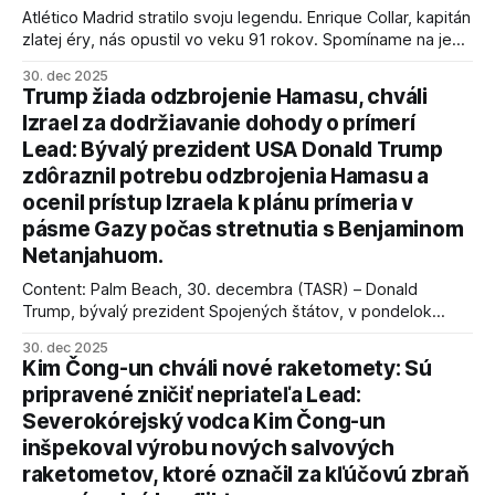
Atlético Madrid stratilo svoju legendu. Enrique Collar, kapitán
zlatej éry, nás opustil vo veku 91 rokov. Spomíname na jeho
úspechy a odkaz.
30. dec 2025
Trump žiada odzbrojenie Hamasu, chváli
Izrael za dodržiavanie dohody o prímerí
Lead: Bývalý prezident USA Donald Trump
zdôraznil potrebu odzbrojenia Hamasu a
ocenil prístup Izraela k plánu prímeria v
pásme Gazy počas stretnutia s Benjaminom
Netanjahuom.
Content: Palm Beach, 30. decembra (TASR) – Donald
Trump, bývalý prezident Spojených štátov, v pondelok
vyhlásil, že odzbrojenie palestínskeho hnutia Hamas je
30. dec 2025
kľúčové pre úspešné dosiahnutie prímeria v Gaze. Agentúra
Kim Čong-un chváli nové raketomety: Sú
AFP informuje, že Trump vyjadril presvedčenie, že Izrael plní
pripravené zničiť nepriateľa Lead:
podmienky dohody o prí
Severokórejský vodca Kim Čong-un
inšpekoval výrobu nových salvových
raketometov, ktoré označil za kľúčovú zbraň