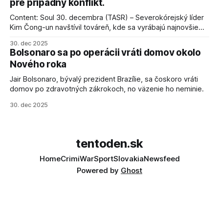
pre prípadný konflikt.
Content: Soul 30. decembra (TASR) – Severokórejský líder
Kim Čong-un navštívil továreň, kde sa vyrábajú najnovšie
salvové raketomety a nešetril chválou na ich deštrukčné
30. dec 2025
schopnosti. Informovali o tom štátne médiá KĽDR, na ktoré
Bolsonaro sa po operácii vráti domov okolo
sa odvoláva agentúra AFP.
Nového roka
Jair Bolsonaro, bývalý prezident Brazílie, sa čoskoro vráti
domov po zdravotných zákrokoch, no väzenie ho neminie.
30. dec 2025
tentoden.sk
Home
Crimi
War
Sport
Slovakia
Newsfeed
Powered by
Ghost