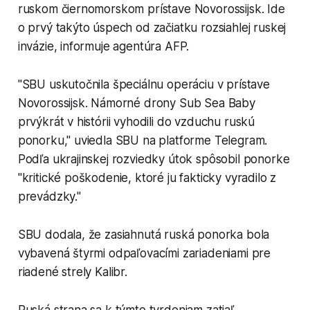
ruskom čiernomorskom prístave Novorossijsk. Ide
o prvý takýto úspech od začiatku rozsiahlej ruskej
invázie, informuje agentúra AFP.
"SBU uskutočnila špeciálnu operáciu v prístave
Novorossijsk. Námorné drony Sub Sea Baby
prvýkrát v histórii vyhodili do vzduchu ruskú
ponorku," uviedla SBU na platforme Telegram.
Podľa ukrajinskej rozviedky útok spôsobil ponorke
"kritické poškodenie, ktoré ju fakticky vyradilo z
prevádzky."
SBU dodala, že zasiahnutá ruská ponorka bola
vybavená štyrmi odpaľovacími zariadeniami pre
riadené strely Kalibr.
Ruská strana sa k týmto tvrdeniam zatiaľ