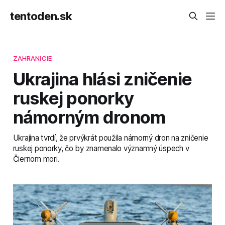
tentoden.sk
ZAHRANICIE
Ukrajina hlási zničenie
ruskej ponorky
námorným dronom
Ukrajina tvrdí, že prvýkrát použila námorný dron na zničenie
ruskej ponorky, čo by znamenalo významný úspech v
Čiernom mori.