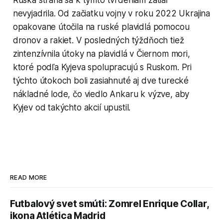
nevyjadrila. Od začiatku vojny v roku 2022 Ukrajina
opakovane útočila na ruské plavidlá pomocou
dronov a rakiet. V posledných týždňoch tiež
zintenzívnila útoky na plavidlá v Čiernom mori,
ktoré podľa Kyjeva spolupracujú s Ruskom. Pri
týchto útokoch boli zasiahnuté aj dve turecké
nákladné lode, čo viedlo Ankaru k výzve, aby
Kyjev od takýchto akcií upustil.
READ MORE
Futbalový svet smúti: Zomrel Enrique Collar,
ikona Atlética Madrid