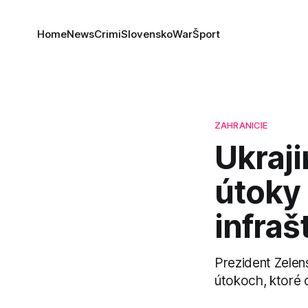
Home
News
Crimi
Slovensko
War
Šport
ZAHRANICIE
Ukraj
útoky 
infraš
Prezident Zelen
útokoch, ktoré od