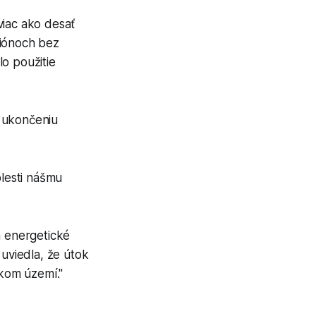
viac ako desať
egiónoch bez
o použitie
k ukončeniu
olesti nášmu
a energetické
 uviedla, že útok
skom území."