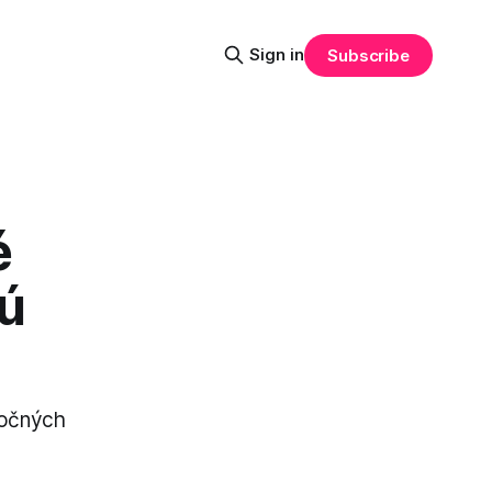
Sign in
Subscribe
é
kú
nočných