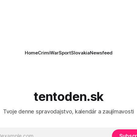
Informovali o tom štátne méd
as je kľúčové pre úspešné
ktoré sa odvoláva agentúra A
e prímeria v Gaze. Agentúra
je, že Trump vyjadril
ie, že Izrael plní podmienky
rí
Home
Crimi
War
Sport
Slovakia
Newsfeed
tentoden.sk
Tvoje denne spravodajstvo, kalendár a zaujímavosti
Subscr