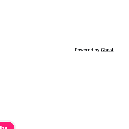
iá KĽDR, na
FP.
Powered by
Ghost
ibe