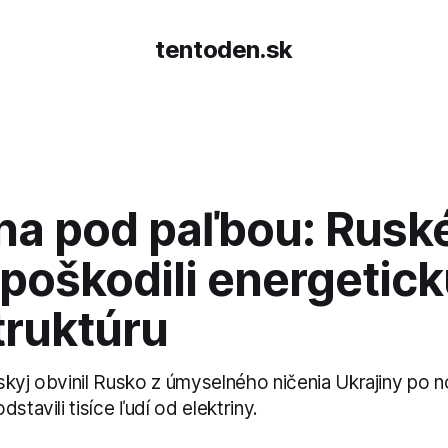
tentoden.sk
ina pod paľbou: Rusk
poškodili energetic
truktúru
skyj obvinil Rusko z úmyselného ničenia Ukrajiny po 
stavili tisíce ľudí od elektriny.