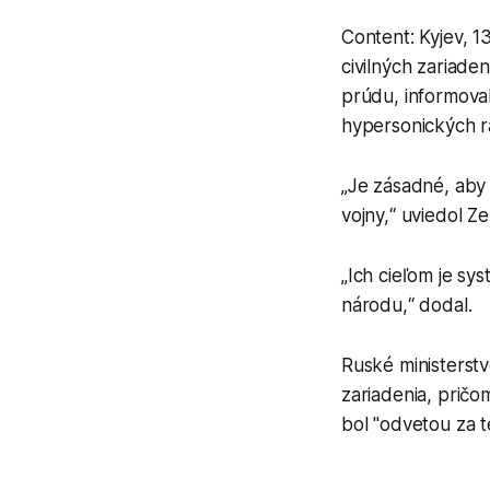
Content: Kyjev, 1
civilných zariaden
prúdu, informoval
hypersonických ra
„Je zásadné, aby
vojny,“ uviedol Z
„Ich cieľom je sy
národu,“ dodal.
Ruské ministerstv
zariadenia, pričo
bol "odvetou za t