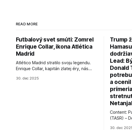
READ MORE
Futbalový svet smúti: Zomrel
Trump ž
Enrique Collar, ikona Atlética
Hamasu, 
Madrid
dodržia
Lead: B
Atlético Madrid stratilo svoju legendu.
Donald 
Enrique Collar, kapitán zlatej éry, nás
potrebu
opustil vo veku 91 rokov. Spomíname na
30. dec 2025
jeho úspechy a odkaz.
a ocenil
prímeri
stretnu
Netanja
Content: P
(TASR) – D
prezident 
30. dec 202
vyhlásil, 