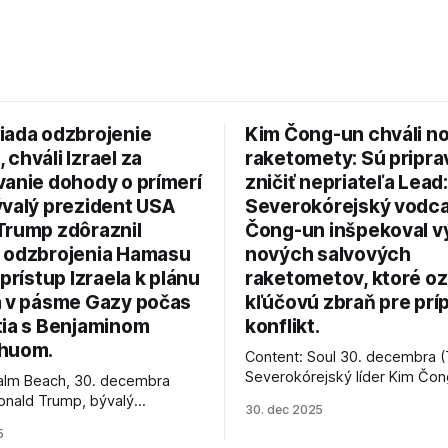
iada odzbrojenie
Kim Čong-un chváli n
chváli Izrael za
raketomety: Sú pripr
vanie dohody o prímerí
zničiť nepriateľa Lead:
ývalý prezident USA
Severokórejský vodc
Trump zdôraznil
Čong-un inšpekoval v
 odzbrojenia Hamasu
nových salvových
 prístup Izraela k plánu
raketometov, ktoré oz
a v pásme Gazy počas
kľúčovú zbraň pre prí
tia s Benjaminom
konflikt.
huom.
Content: Soul 30. decembra (
Severokórejský líder Kim Čo
alm Beach, 30. decembra
navštívil továreň, kde sa vyrá
onald Trump, bývalý
30. dec 2025
najnovšie salvové raketomety 
Spojených štátov, v pondelok
5
chválou na ich deštrukčné sch
že odzbrojenie palestínskeho