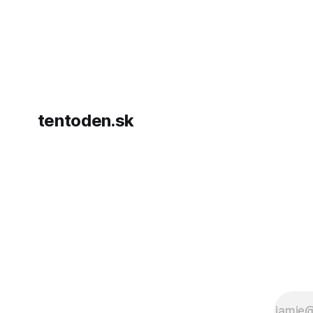
hnutia Ham
dosiahnuti
AFP informu
presvedčen
dohody o p
tentoden.sk