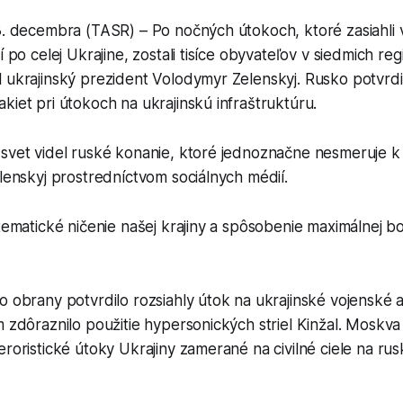
3. decembra (TASR) – Po nočných útokoch, ktoré zasiahli 
í po celej Ukrajine, zostali tisíce obyvateľov v siedmich r
 ukrajinský prezident Volodymyr Zelenskyj. Rusko potvrdil
kiet pri útokoch na ukrajinskú infraštruktúru.
 svet videl ruské konanie, ktoré jednoznačne nesmeruje 
elenskyj prostredníctvom sociálnych médií.
stematické ničenie našej krajiny a spôsobenie maximálnej b
o obrany potvrdilo rozsiahly útok na ukrajinské vojenské 
m zdôraznilo použitie hypersonických striel Kinžal. Moskva
eroristické útoky Ukrajiny zamerané na civilné ciele na ru