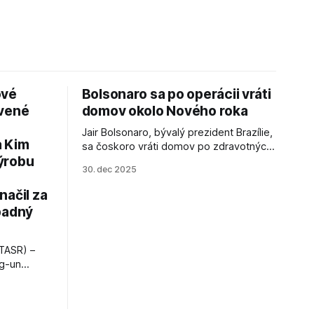
ové
Bolsonaro sa po operácii vráti
avené
domov okolo Nového roka
Jair Bolsonaro, bývalý prezident Brazílie,
a Kim
sa čoskoro vráti domov po zdravotných
ýrobu
zákrokoch, no väzenie ho neminie.
30. dec 2025
načil za
padný
TASR) –
ng-un
bajú
a nešetril
opnosti.