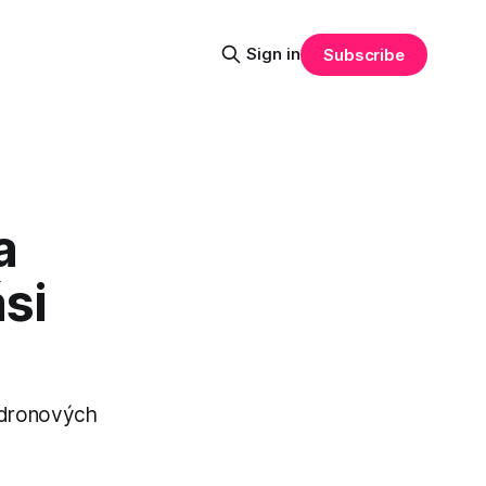
Sign in
Subscribe
a
si
u dronových