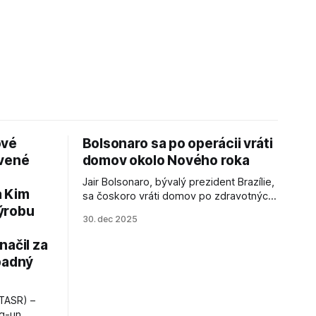
ové
Bolsonaro sa po operácii vráti
avené
domov okolo Nového roka
Jair Bolsonaro, bývalý prezident Brazílie,
a Kim
sa čoskoro vráti domov po zdravotných
ýrobu
zákrokoch, no väzenie ho neminie.
30. dec 2025
načil za
padný
TASR) –
ng-un