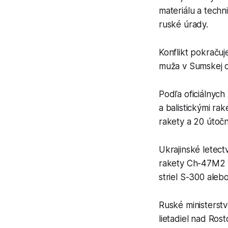
materiálu a techn
ruské úrady.
Konflikt pokračuj
muža v Sumskej ob
Podľa oficiálnych
a balistickými ra
rakety a 20 útočn
Ukrajinské letect
rakety Ch-47M2 Ki
striel S-300 aleb
Ruské ministerstv
lietadiel nad Ros