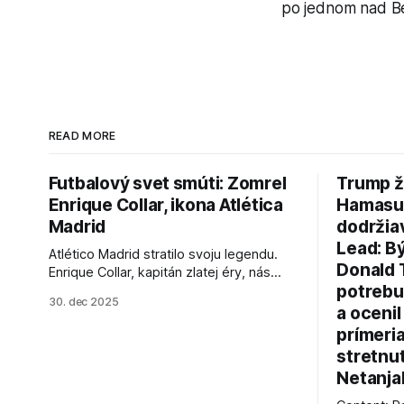
po jednom nad Be
READ MORE
Futbalový svet smúti: Zomrel
Trump ž
Enrique Collar, ikona Atlética
Hamasu, 
Madrid
dodržia
Lead: B
Atlético Madrid stratilo svoju legendu.
Donald 
Enrique Collar, kapitán zlatej éry, nás
potrebu
opustil vo veku 91 rokov. Spomíname na
30. dec 2025
jeho úspechy a odkaz.
a ocenil
prímeri
stretnu
Netanja