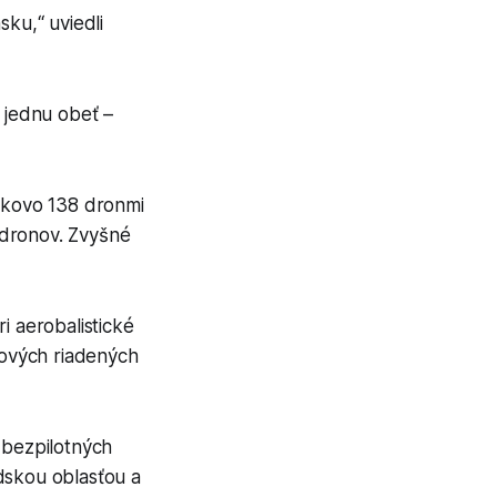
sku,“ uviedli
e jednu obeť –
elkovo 138 dronmi
4 dronov. Zvyšné
i aerobalistické
lových riadených
 bezpilotných
dskou oblasťou a