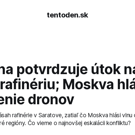
tentoden.sk
na potvrdzuje útok n
rafinériu; Moskva hlá
enie dronov
ásah rafinérie v Saratove, zatiaľ čo Moskva hlási vln
é regióny. Čo vieme o najnovšej eskalácii konfliktu?