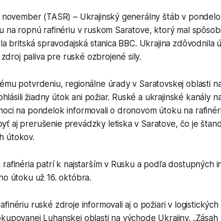
3. november (TASR) – Ukrajinský generálny štáb v pondelo
u na ropnú rafinériu v ruskom Saratove, ktorý mal spôsobi
sla britská spravodajská stanica BBC. Ukrajina zdôvodnila 
o zdroj paliva pre ruské ozbrojené sily.
ému potvrdeniu, regionálne úrady v Saratovskej oblasti n
eohlásili žiadny útok ani požiar. Ruské a ukrajinské kanály 
oci na pondelok informovali o dronovom útoku na rafinéri
ť aj prerušenie prevádzky letiska v Saratove, čo je štan
h útokov.
rafinéria patrí k najstarším v Rusku a podľa dostupných i
ho útoku už 16. októbra.
finériu ruské zdroje informovali aj o požiari v logistických
kupovanej Luhanskej oblasti na východe Ukrajiny. „Zásah 