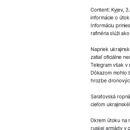
Content: Kyjev, 
informácie o útok
Informáciu prinie
rafinéria slúži ak
Napriek ukrajinsk
zatiaľ oficiálne n
Telegram však v n
Dôkazom mohlo by
hrozbe dronovýc
Saratovská ropná 
cieľom ukrajinské
Okrem útoku na ra
ruskej armády v o