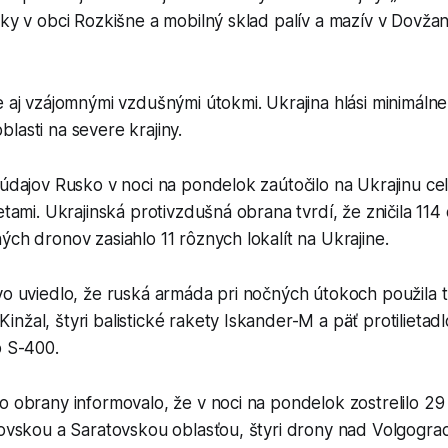
iky v obci Rozkišne a mobilný sklad palív a mazív v Dovžan
e aj vzájomnými vzdušnými útokmi. Ukrajina hlási minimáln
lasti na severe krajiny.
 údajov Rusko v noci na pondelok zaútočilo na Ukrajinu c
ketami. Ukrajinská protivzdušná obrana tvrdí, že zničila 11
ých dronov zasiahlo 11 rôznych lokalít na Ukrajine.
vo uviedlo, že ruská armáda pri nočných útokoch použila tr
nžal, štyri balistické rakety Iskander-M a päť protilietad
o S-400.
o obrany informovalo, že v noci na pondelok zostrelilo 29
tovskou a Saratovskou oblasťou, štyri drony nad Volgogra