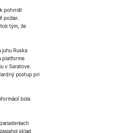
k potvrdil
ť požiar.
útok tým, že
a juhu Ruska
na platforme
u v Saratove.
dardný postup pri
nformácií bola
 zariadeniach
zasiahol sklad