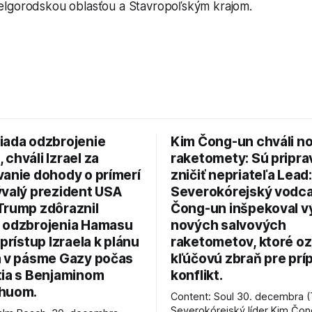
lgorodskou oblasťou a Stavropoľským krajom.
iada odzbrojenie
Kim Čong-un chváli n
chváli Izrael za
raketomety: Sú pripr
vanie dohody o prímerí
zničiť nepriateľa Lead:
ývalý prezident USA
Severokórejský vodc
Trump zdôraznil
Čong-un inšpekoval v
 odzbrojenia Hamasu
nových salvových
 prístup Izraela k plánu
raketometov, ktoré oz
a v pásme Gazy počas
kľúčovú zbraň pre prí
tia s Benjaminom
konflikt.
huom.
Content: Soul 30. decembra (
Severokórejský líder Kim Čo