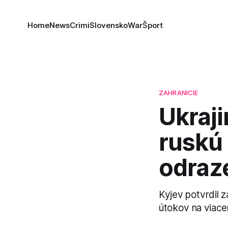
Home
News
Crimi
Slovensko
War
Šport
ZAHRANICIE
Ukraji
ruskú 
odraz
Kyjev potvrdil z
útokov na viacer