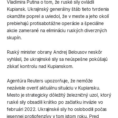
Vladimira Putina o tom, že ruské sily ovládli
Kupiansk. Ukrajinský generálny štáb tieto tvrdenia
okamžite poprel a uviedol, že v meste a jeho okolí
prebiehajú protisabotážne operácie a špeciálne
akcie zamerané na elimináciu ruských diverzných
skupín.
Ruský minister obrany Andrej Belousov neskôr
vyhlásil, že ukrajinské sily sa neúspešne pokúšajú
získať kontrolu nad Kupianskom.
Agentúra Reuters upozorňuje, že nemôže
nezávisle overiť aktuálnu situáciu v Kupiansku.
Mesto je strategicky dôležitý železničný uzol, ktorý
ruské sily obsadili krátko po začiatku invázie vo
februári 2022. Ukrajinské sily ho oslobodili počas
jesennej protiofenzívy v tom istom roku. Pred