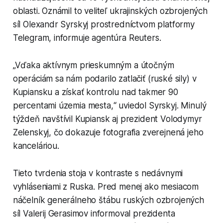
oblasti. Oznámil to veliteľ ukrajinských ozbrojených
síl Olexandr Syrskyj prostredníctvom platformy
Telegram, informuje agentúra Reuters.
„Vďaka aktívnym prieskumným a útočným
operáciám sa nám podarilo zatlačiť (ruské sily) v
Kupiansku a získať kontrolu nad takmer 90
percentami územia mesta,“ uviedol Syrskyj. Minulý
týždeň navštívil Kupiansk aj prezident Volodymyr
Zelenskyj, čo dokazuje fotografia zverejnená jeho
kanceláriou.
Tieto tvrdenia stoja v kontraste s nedávnymi
vyhláseniami z Ruska. Pred menej ako mesiacom
náčelník generálneho štábu ruských ozbrojených
síl Valerij Gerasimov informoval prezidenta