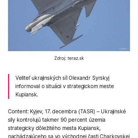
Zdroj: teraz.sk
Veliteľ ukrajinských síl Olexandr Syrskyj
informoval o situácii v strategickom meste
Kupiansk.
Content: Kyjev, 17. decembra (TASR) – Ukrajinské
sily kontrolujú takmer 90 percent územia
strategicky dôležitého mesta Kupiansk,
nachádzajúceho sa vo východnej časti Charkovskej