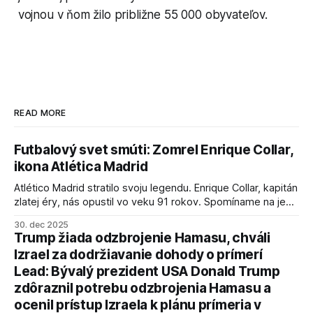
vojnou v ňom žilo približne 55 000 obyvateľov.
READ MORE
Futbalový svet smúti: Zomrel Enrique Collar,
ikona Atlética Madrid
Atlético Madrid stratilo svoju legendu. Enrique Collar, kapitán
zlatej éry, nás opustil vo veku 91 rokov. Spomíname na jeho
úspechy a odkaz.
30. dec 2025
Trump žiada odzbrojenie Hamasu, chváli
Izrael za dodržiavanie dohody o prímerí
Lead: Bývalý prezident USA Donald Trump
zdôraznil potrebu odzbrojenia Hamasu a
ocenil prístup Izraela k plánu prímeria v