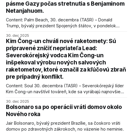
pásme Gazy počas stretnutia s Benjaminom
Netanjahuom.
Content: Palm Beach, 30. decembra (TASR) – Donald
Trump, bývalý prezident Spojených štátov, v pondelok
vyhlásil, že odzbrojenie palestínskeho hnutia Hamas je
30. dec 2025
kľúčové pre úspešné dosiahnutie prímeria v Gaze. Agentúra
Kim Čong-un chváli nové raketomety: Sú
AFP informuje, že Trump vyjadril presvedčenie, že Izrael plní
pripravené zničiť nepriateľa Lead:
podmienky dohody o prí
Severokórejský vodca Kim Čong-un
inšpekoval výrobu nových salvových
raketometov, ktoré označil za kľúčovú zbraň
pre prípadný konflikt.
Content: Soul 30. decembra (TASR) – Severokórejský líder
Kim Čong-un navštívil továreň, kde sa vyrábajú najnovšie
salvové raketomety a nešetril chválou na ich deštrukčné
30. dec 2025
schopnosti. Informovali o tom štátne médiá KĽDR, na ktoré
Bolsonaro sa po operácii vráti domov okolo
sa odvoláva agentúra AFP.
Nového roka
Jair Bolsonaro, bývalý prezident Brazílie, sa čoskoro vráti
domov po zdravotných zákrokoch, no väzenie ho neminie.