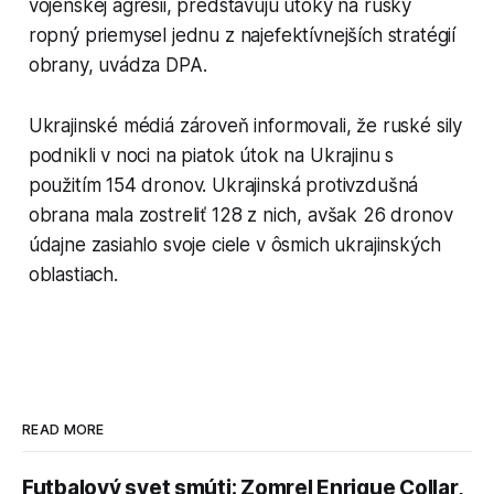
vojenskej agresii, predstavujú útoky na ruský
ropný priemysel jednu z najefektívnejších stratégií
obrany, uvádza DPA.
Ukrajinské médiá zároveň informovali, že ruské sily
podnikli v noci na piatok útok na Ukrajinu s
použitím 154 dronov. Ukrajinská protivzdušná
obrana mala zostreliť 128 z nich, avšak 26 dronov
údajne zasiahlo svoje ciele v ôsmich ukrajinských
oblastiach.
READ MORE
Futbalový svet smúti: Zomrel Enrique Collar,