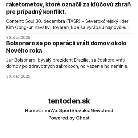
raketometov, ktoré označil za kľúčovú zbraň
pre prípadný konflikt.
Content: Soul 30. decembra (TASR) – Severokórejský líder
Kim Čong-un navštívil továreň, kde sa vyrábajú najnovšie
salvové raketomety a nešetril chválou na ich deštrukčné
30. dec 2025
schopnosti. Informovali o tom štátne médiá KĽDR, na ktoré
Bolsonaro sa po operácii vráti domov okolo
sa odvoláva agentúra AFP.
Nového roka
Jair Bolsonaro, bývalý prezident Brazílie, sa čoskoro vráti
domov po zdravotných zákrokoch, no väzenie ho neminie.
30. dec 2025
tentoden.sk
Home
Crimi
War
Sport
Slovakia
Newsfeed
Powered by
Ghost