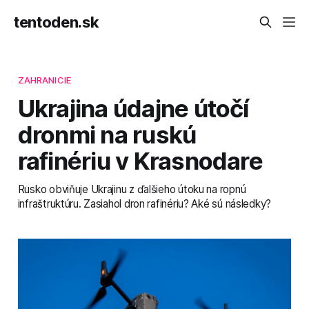
tentoden.sk
ZAHRANICIE
Ukrajina údajne útočí
dronmi na ruskú
rafinériu v Krasnodare
Rusko obviňuje Ukrajinu z ďalšieho útoku na ropnú
infraštruktúru. Zasiahol dron rafinériu? Aké sú následky?