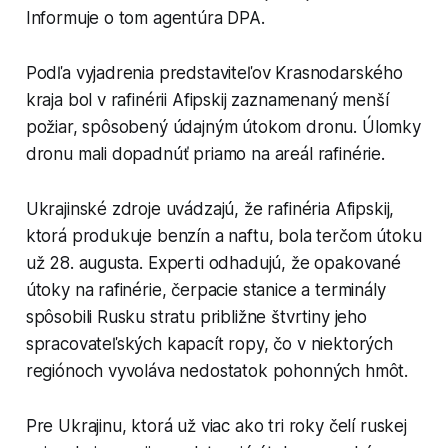
Informuje o tom agentúra DPA.
Podľa vyjadrenia predstaviteľov Krasnodarského
kraja bol v rafinérii Afipskij zaznamenaný menší
požiar, spôsobený údajným útokom dronu. Úlomky
dronu mali dopadnúť priamo na areál rafinérie.
Ukrajinské zdroje uvádzajú, že rafinéria Afipskij,
ktorá produkuje benzín a naftu, bola terčom útoku
už 28. augusta. Experti odhadujú, že opakované
útoky na rafinérie, čerpacie stanice a terminály
spôsobili Rusku stratu približne štvrtiny jeho
spracovateľských kapacít ropy, čo v niektorých
regiónoch vyvoláva nedostatok pohonných hmôt.
Pre Ukrajinu, ktorá už viac ako tri roky čelí ruskej