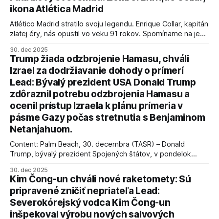
ikona Atlética Madrid
Atlético Madrid stratilo svoju legendu. Enrique Collar, kapitán
zlatej éry, nás opustil vo veku 91 rokov. Spomíname na jeho
úspechy a odkaz.
30. dec 2025
Trump žiada odzbrojenie Hamasu, chváli
Izrael za dodržiavanie dohody o prímerí
Lead: Bývalý prezident USA Donald Trump
zdôraznil potrebu odzbrojenia Hamasu a
ocenil prístup Izraela k plánu prímeria v
pásme Gazy počas stretnutia s Benjaminom
Netanjahuom.
Content: Palm Beach, 30. decembra (TASR) – Donald
Trump, bývalý prezident Spojených štátov, v pondelok
vyhlásil, že odzbrojenie palestínskeho hnutia Hamas je
30. dec 2025
kľúčové pre úspešné dosiahnutie prímeria v Gaze. Agentúra
Kim Čong-un chváli nové raketomety: Sú
AFP informuje, že Trump vyjadril presvedčenie, že Izrael plní
pripravené zničiť nepriateľa Lead:
podmienky dohody o prí
Severokórejský vodca Kim Čong-un
inšpekoval výrobu nových salvových